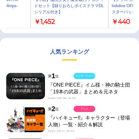
y' -L4mps-
トセット【録りおろしボイスドラマDL
hololive OFF
シリアル付き】
スターパック
クス」
￥1,452
￥440
人気ランキング
1
第
位
マンガ・ラノベ
『ONE PIECE』イム様・神の騎士団
「19本の武器」まとめ＆元ネタ
2026-08-06 16:30
2
第
位
アニメ
『ハイキュー!!』キャラクター（登場
人物）一覧・紹介＆解説
2024-03-11 16:00