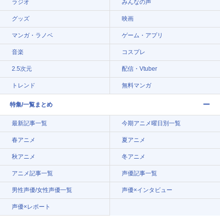
ラジオ
みんなの声
グッズ
映画
マンガ・ラノベ
ゲーム・アプリ
音楽
コスプレ
2.5次元
配信・Vtuber
トレンド
無料マンガ
特集/一覧まとめ
最新記事一覧
今期アニメ曜日別一覧
春アニメ
夏アニメ
秋アニメ
冬アニメ
アニメ記事一覧
声優記事一覧
男性声優/女性声優一覧
声優×インタビュー
声優×レポート