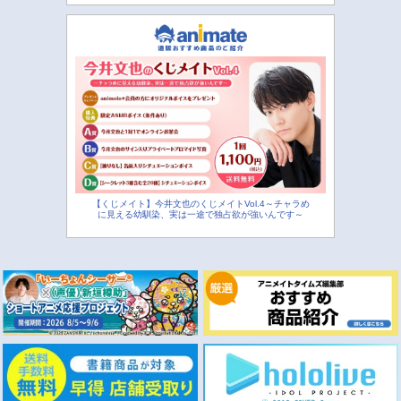
【くじメイト】今井文也のくじメイトVol.4～チャラめ
に見える幼馴染、実は一途で独占欲が強いんです～