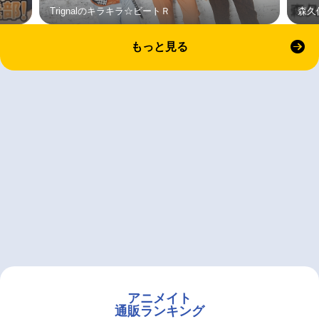
Trignalのキラキラ☆ビートＲ
森久
もっと見る
アニメイト
通販ランキング