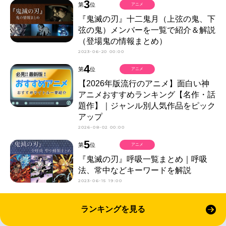
3
第
位
アニメ
『鬼滅の刃』十二鬼月（上弦の鬼、下
弦の鬼）メンバーを一覧で紹介＆解説
（登場鬼の情報まとめ）
2023-06-20 00:00
4
第
位
アニメ
【2026年版流行のアニメ】面白い神
アニメおすすめランキング【名作・話
題作】｜ジャンル別人気作品をピック
アップ
2026-08-02 00:00
5
第
位
アニメ
『鬼滅の刃』呼吸一覧まとめ｜呼吸
法、常中などキーワードを解説
2023-06-15 19:00
ランキングを見る