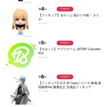
4
第
位
予約受付中
【フィギュア】るかっぷ 超かぐや姫！ かぐ
や
￥3,927
5
第
位
予約受付中
【カセット】アプリゲーム 18TRIP Cassette
#14
￥8,800
6
第
位
予約受付中
【フィギュア】G.E.M.Caratシリーズ 銀魂 坂
田銀時Ver.攘夷志士 完成品フィギュア
￥7,480