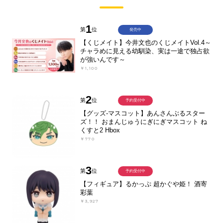
1
第
位
発売中
【くじメイト】今井文也のくじメイトVol.4～
チャラめに見える幼馴染、実は一途で独占欲
が強いんです～
￥1,100
2
第
位
予約受付中
【グッズ-マスコット】あんさんぶるスター
ズ！！ おまんじゅうにぎにぎマスコット ね
くすと2 Hbox
￥770
3
第
位
予約受付中
【フィギュア】るかっぷ 超かぐや姫！ 酒寄
彩葉
￥3,927