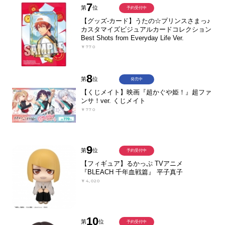
7
第
位
予約受付中
【グッズ-カード】うたの☆プリンスさまっ♪
カスタマイズビジュアルカードコレクション
Best Shots from Everyday Life Ver.
￥770
8
第
位
発売中
【くじメイト】映画『超かぐや姫！』超ファ
ンサ！ver. くじメイト
￥770
9
第
位
予約受付中
【フィギュア】るかっぷ TVアニメ
『BLEACH 千年血戦篇』 平子真子
￥4,020
10
第
位
予約受付中