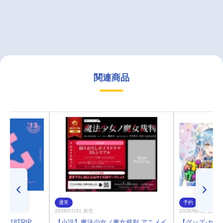
関連商品
通常
予約
2026/07/31 発売
2026/09/19 発売
18TRIP
【小説】魔法少女ノ魔女裁判 アニメイ
【グッズ-カー