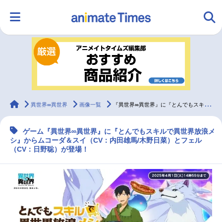
HOME
ランキング
アニメ
声優
ラジオ
みんなの声
グッズ
映画
animateTimes
異世界∞異世界
画像一覧
『異世界∞異世界』に『とんでもスキルで異世界放浪メシ』よりムコーダ＆スイ・フェルが登場
ゲーム『異世界∞異世界』に『とんでもスキルで異世界放浪メ
マンガ・ラノベ
ゲーム・アプリ
音楽
コスプレ
シ』からムコーダ＆スイ（CV：内田雄馬/木野日菜）とフェル
（CV：日野聡）が登場！
2.5次元
配信・Vtuber
トレンド
無料マンガ
最新記事一覧
アニメ記事一覧
声優記事一覧