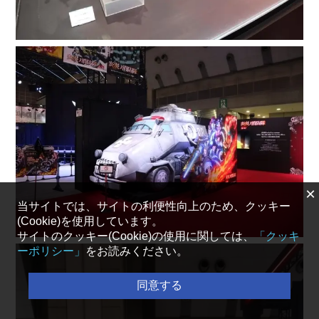
×
当サイトでは、サイトの利便性向上のため、クッキー
(Cookie)を使用しています。
サイトのクッキー(Cookie)の使用に関しては、
「クッキ
ーポリシー」
をお読みください。
同意する