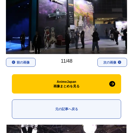
アニメ映画一覧
実写化映画一覧
今期アニメ曜日別一覧
春アニメ
夏アニメ
秋アニメ
冬アニメ
11/48
男性声優/女性声優一覧
前の画像
次の画像
FOLLOW US
AnimeJapan
画像まとめを見る
元の記事へ戻る