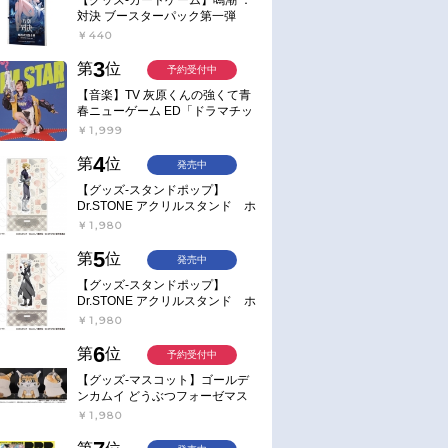
対決 ブースターパック第一弾
【ポイント2倍】
￥440
3
第
位
予約受付中
【音楽】TV 灰原くんの強くて青
春ニューゲーム ED「ドラマチッ
ク逃避行」収録シングル AIM
￥1,999
STAR/愛美【通常盤】
4
第
位
発売中
【グッズ-スタンドポップ】
Dr.STONE アクリルスタンド ホ
ワイマンといっしょver. スタン
￥1,980
リー・スナイダー
5
第
位
発売中
【グッズ-スタンドポップ】
Dr.STONE アクリルスタンド ホ
ワイマンといっしょver. Dr.ゼノ
￥1,980
6
第
位
予約受付中
【グッズ-マスコット】ゴールデ
ンカムイ どうぶつフォーゼマス
コット 4.尾形百之助【再販】
￥1,980