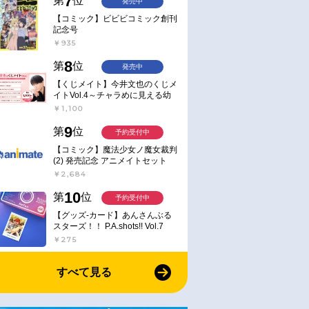
7
第
位
発売中
【コミック】ビビビコミック創刊
記念号
￥935
8
第
位
発売中
【くじメイト】今井文也のくじメ
イトVol.4～チャラめに見える幼
馴染、実は一途で独占欲が強いん
￥1,100
です～
9
第
位
予約受付中
【コミック】魔法少女ノ魔女裁判
(2) 発売記念 アニメイトセット
【アクリルスタンド2種セット購
￥2,684
入用シリアル付き】【完全受注生
産】
10
第
位
予約受付中
【グッズ-カード】あんさんぶる
スターズ！！ P.A.shots!! Vol.7
Action
￥275
すべて見る