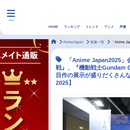
menu
HOME
ランキング
トレンド
アニメ
声優
HOME
ランキング
アニ
animateTimes
AnimeJapan
画像一覧
「Anime
マンガ・ラノベ
ゲーム・アプリ
音楽
「Anime Japan20
戦』、『機動戦士Gundam 
最新記事一覧
目作の展示が盛りだくさん
2025】
アニメ記事一覧
声優記事一覧