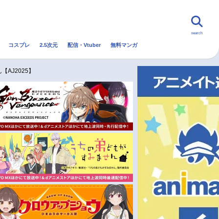
search
コスプレ
2.5次元
配信・Vtuber
無料マンガ
んなの声
グッズ
映画
【AJ2025】
・Vtuber
トレンド
無料マンガ
秋アニメ
冬アニメ