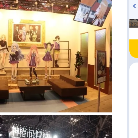
TVアニメ『戦隊大失格』
ハイキュー!! 烏野高校放送部!
radio 大直会 2nd season