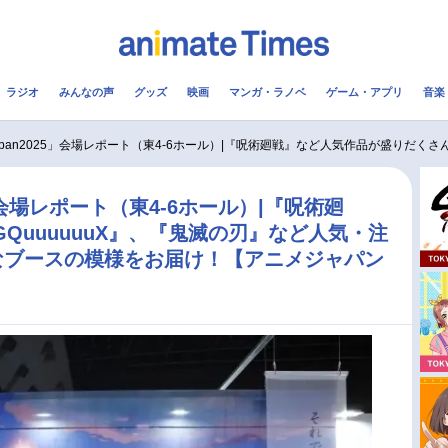
ラジオ
みんなの声
グッズ
映画
マンガ・ラノベ
ゲーム・アプリ
音楽
メ
声優
ラジオ
み
 Japan2025」会場レポート（東4-6ホール）|『呪術廻戦』など人気作品が盛りだくさん
コスプレ
2.5次元
配信
25」会場レポート（東4-6ホール）|『呪術廻
GQuuuuuuX』、『鬼滅の刃』など人気・注
アニメ映画一覧
今期アニメ曜日別一覧
なブースの模様をお届け！【アニメジャパン
実写化映画一覧
春アニメ
男性声優/女性声優一覧
夏アニメ
FOLLOW US