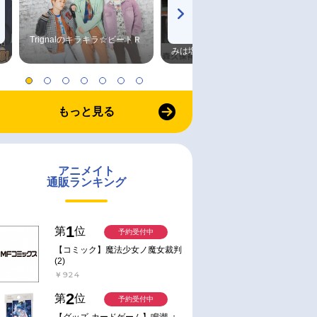
Trignalのキラキラ☆ビートＲ
森久保祥太郎×浪川大輔 つま
みは塩だけ
もっと見る
アニメイト
通販ランキング
1
第
位
予約受付中
【コミック】魔法少女ノ魔女裁判
(2)
￥924
2
第
位
予約受付中
【グッズ-カードゲーム】鳴潮 ：