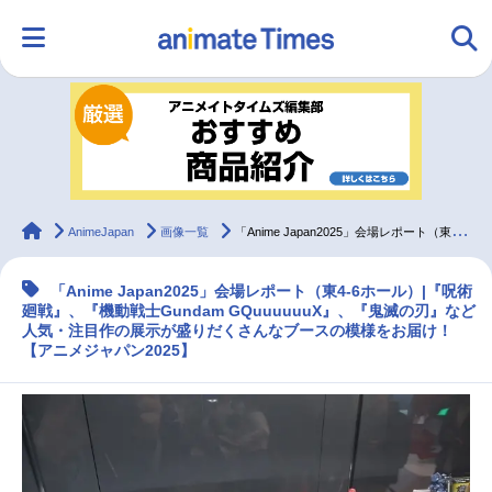
HOME
ランキング
アニメ
声優
ラジオ
みんなの声
グッズ
映画
animateTimes
AnimeJapan
画像一覧
「Anime Japan2025」会場レポート（東4-6ホール）|『呪術廻戦』など人気作品が盛りだくさん【AJ2025】
「Anime Japan2025」会場レポート（東4-6ホール）|『呪術
マンガ・ラノベ
ゲーム・アプリ
音楽
コスプレ
廻戦』、『機動戦士Gundam GQuuuuuuX』、『鬼滅の刃』など
人気・注目作の展示が盛りだくさんなブースの模様をお届け！
【アニメジャパン2025】
2.5次元
配信・Vtuber
トレンド
無料マンガ
最新記事一覧
アニメ記事一覧
声優記事一覧