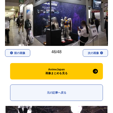
アニメ映画一覧
実写化映画一覧
今期アニメ曜日別一覧
春アニメ
夏アニメ
秋アニメ
冬アニメ
46/48
男性声優/女性声優一覧
前の画像
次の画像
FOLLOW US
AnimeJapan
画像まとめを見る
元の記事へ戻る