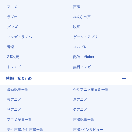
アニメ
声優
ラジオ
みんなの声
グッズ
映画
マンガ・ラノベ
ゲーム・アプリ
音楽
コスプレ
2.5次元
配信・Vtuber
トレンド
無料マンガ
特集/一覧まとめ
最新記事一覧
今期アニメ曜日別一覧
春アニメ
夏アニメ
秋アニメ
冬アニメ
アニメ記事一覧
声優記事一覧
男性声優/女性声優一覧
声優×インタビュー