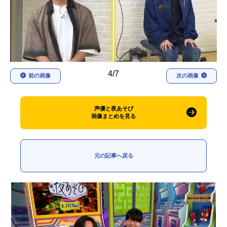
アニメ映画一覧
実写化映画一覧
今期アニメ曜日別一覧
春アニメ
夏アニメ
4/7
前の画像
次の画像
秋アニメ
冬アニメ
男性声優/女性声優一覧
声優と夜あそび
画像まとめを見る
FOLLOW US
元の記事へ戻る