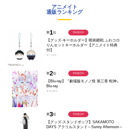
アニメイト
通販ランキング
1
第
位
予約受付中
【グッズ-キーホルダー】呪術廻戦 ふわコロ
りんセットキーホルダー【アニメイト特典
付】
￥1,100
2
第
位
予約受付中
【Blu-ray】『劇場版モノノ怪 第三章 蛇神』
Blu-ray
￥9,900
3
第
位
予約受付中
【グッズ-スタンドポップ】SAKAMOTO
DAYS アクリルスタンド～Sunny Afternoon～