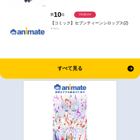
10
第
位
予約受付中
【コミック】セブンティーンシロップス(2)
￥924
すべて見る