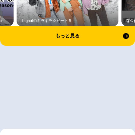
on
Trignalのキラキラ☆ビートＲ
森久
もっと見る