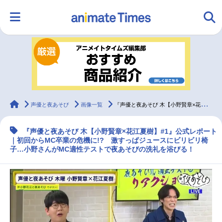
HOME
ランキング
アニメ
声優
ラジオ
みんなの声
グッズ
映画
animateTimes
声優と夜あそび
画像一覧
『声優と夜あそび 木【小野賢章×花江夏樹】#1』公式レポ到着
『声優と夜あそび 木【小野賢章×花江夏樹】#1』公式レポート
マンガ・ラノベ
ゲーム・アプリ
音楽
コスプレ
｜初回からMC卒業の危機に!? 激すっぱジュースにビリビリ椅
子…小野さんがMC適性テストで夜あそびの洗礼を浴びる！
2.5次元
配信・Vtuber
トレンド
無料マンガ
最新記事一覧
アニメ記事一覧
声優記事一覧