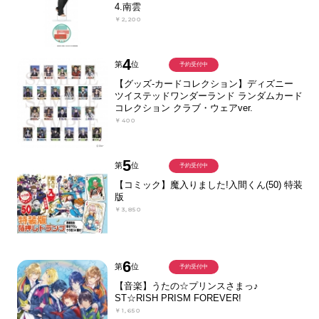
4.南雲
￥2,200
4
第
位
予約受付中
【グッズ-カードコレクション】ディズニー
ツイステッドワンダーランド ランダムカード
コレクション クラブ・ウェアver.
￥400
5
第
位
予約受付中
【コミック】魔入りました!入間くん(50) 特装
版
￥3,850
6
第
位
予約受付中
【音楽】うたの☆プリンスさまっ♪
ST☆RISH PRISM FOREVER!
￥1,650