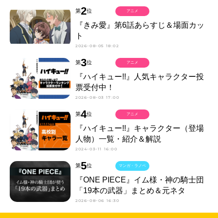
2
第
位
アニメ
『きみ愛』第6話あらすじ＆場面カッ
ト
2026-08-05 18:02
3
第
位
アニメ
『ハイキュー!!』人気キャラクター投
票受付中！
2026-08-03 17:00
4
第
位
アニメ
『ハイキュー!!』キャラクター（登場
人物）一覧・紹介＆解説
2024-03-11 16:00
5
第
位
マンガ・ラノベ
『ONE PIECE』イム様・神の騎士団
「19本の武器」まとめ＆元ネタ
2026-08-06 16:30