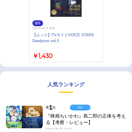
通常
2022/08/26 発売
【ムック】TVガイドVOICE STARS
Dandyism vol.5
￥1,430
人気ランキング
1
第
位
映画
『映画ちいかわ』島二郎の正体を考え
る【考察・レビュー】
2026-08-03 12:00