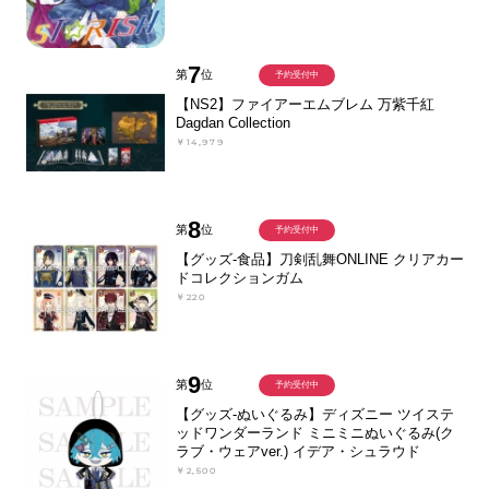
7
第
位
予約受付中
【NS2】ファイアーエムブレム 万紫千紅
Dagdan Collection
￥14,979
8
第
位
予約受付中
【グッズ-食品】刀剣乱舞ONLINE クリアカー
ドコレクションガム
￥220
9
第
位
予約受付中
【グッズ-ぬいぐるみ】ディズニー ツイステ
ッドワンダーランド ミニミニぬいぐるみ(ク
ラブ・ウェアver.) イデア・シュラウド
￥2,500