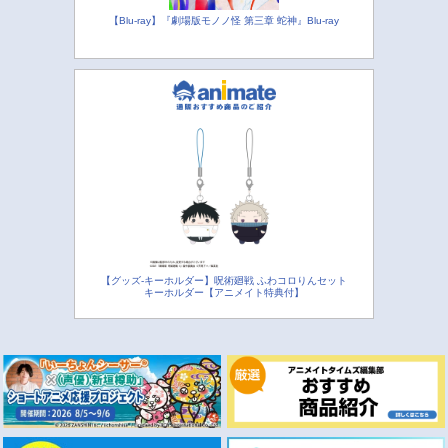
【Blu-ray】『劇場版モノノ怪 第三章 蛇神』Blu-ray
【グッズ-キーホルダー】呪術廻戦 ふわコロりんセット
キーホルダー【アニメイト特典付】