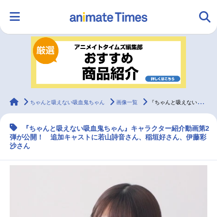
HOME
ランキング
アニメ
声優
ラジオ
みんなの声
グッズ
映画
animateTimes
ちゃんと吸えない吸血鬼ちゃん
画像一覧
『ちゃんと吸えない吸血鬼ちゃん』追加声優に若山詩音、稲垣好、伊藤彩沙
『ちゃんと吸えない吸血鬼ちゃん』キャラクター紹介動画第2
マンガ・ラノベ
ゲーム・アプリ
音楽
コスプレ
弾が公開！ 追加キャストに若山詩音さん、稲垣好さん、伊藤彩
沙さん
2.5次元
配信・Vtuber
トレンド
無料マンガ
最新記事一覧
アニメ記事一覧
声優記事一覧