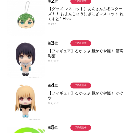
2
第
位
予約受付中
【グッズ-マスコット】あんさんぶるスター
ズ！！ おまんじゅうにぎにぎマスコット ね
くすと2 Hbox
￥770
3
第
位
予約受付中
【フィギュア】るかっぷ 超かぐや姫！ 酒寄
彩葉
￥3,927
4
第
位
予約受付中
【フィギュア】るかっぷ 超かぐや姫！ かぐ
や
￥3,927
5
第
位
予約受付中