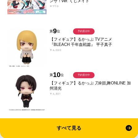
ンサ！ver. くじメイト
￥770
9
第
位
予約受付中
【フィギュア】るかっぷ TVアニメ
『BLEACH 千年血戦篇』 平子真子
￥4,020
10
第
位
予約受付中
【フィギュア】るかっぷ 刀剣乱舞ONLINE 加
州清光
￥4,301
すべて見る