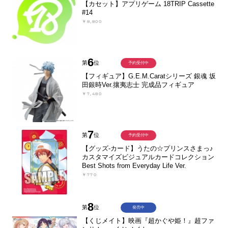
【カセット】アプリゲーム 18TRIP Cassette
#14
￥8,800
6
第
位
予約受付中
【フィギュア】G.E.M.Caratシリーズ 銀魂 坂
田銀時Ver.攘夷志士 完成品フィギュア
￥7,480
7
第
位
予約受付中
【グッズ-カード】うたの☆プリンスさまっ♪
カスタマイズビジュアルカードコレクション
Best Shots from Everyday Life Ver.
￥770
8
第
位
発売中
【くじメイト】映画『超かぐや姫！』超ファ