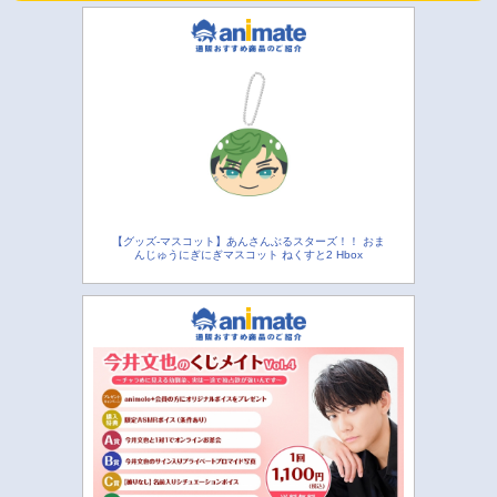
【グッズ-マスコット】あんさんぶるスターズ！！ おま
んじゅうにぎにぎマスコット ねくすと2 Hbox