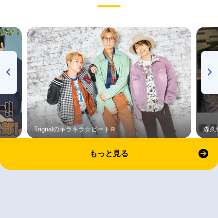
Trignalのキラキラ☆ビートＲ
森久
もっと見る