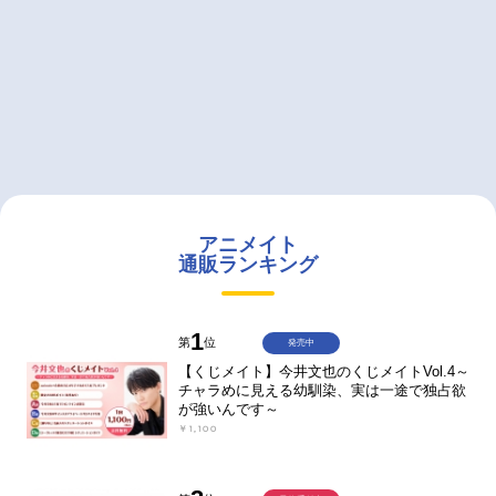
アニメイト
通販ランキング
1
第
位
発売中
【くじメイト】今井文也のくじメイトVol.4～
チャラめに見える幼馴染、実は一途で独占欲
が強いんです～
￥1,100