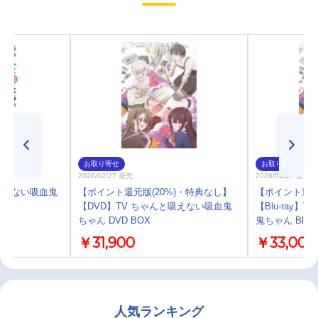
お取り寄せ
お取り寄せ
2026/02/27 発売
2026/02/27 発売
吸えない吸血鬼
【ポイント還元版(20%)・特典なし】
【ポイント還元
【DVD】TV ちゃんと吸えない吸血鬼
【Blu-ray
ちゃん DVD BOX
鬼ちゃん Blu-r
￥31,900
￥33,000
人気ランキング