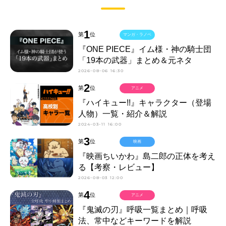
1
第
位
マンガ・ラノベ
『ONE PIECE』イム様・神の騎士団
「19本の武器」まとめ＆元ネタ
2026-08-06 16:30
2
第
位
アニメ
『ハイキュー!!』キャラクター（登場
人物）一覧・紹介＆解説
2024-03-11 16:00
3
第
位
映画
『映画ちいかわ』島二郎の正体を考え
る【考察・レビュー】
2026-08-03 12:00
4
第
位
アニメ
『鬼滅の刃』呼吸一覧まとめ｜呼吸
法、常中などキーワードを解説