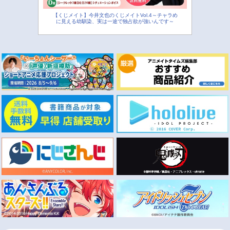
【くじメイト】今井文也のくじメイトVol.4～チャラめ
に見える幼馴染、実は一途で独占欲が強いんです～