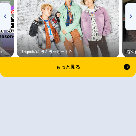
on
Trignalのキラキラ☆ビートＲ
森久
もっと見る