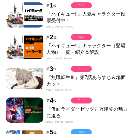
1
第
位
アニメ
『ハイキュー!!』人気キャラクター投
票受付中！
2026-08-03 17:00
2
第
位
アニメ
『ハイキュー!!』キャラクター（登場
人物）一覧・紹介＆解説
2024-03-11 16:00
3
第
位
アニメ
『無職転生Ⅲ』第7話あらすじ＆場面
カット
2026-08-05 19:01
4
第
位
アニメ
『仮面ライダーゼッツ』万津莫の魅力
に迫る
2026-08-05 12:00
5
第
位
映画