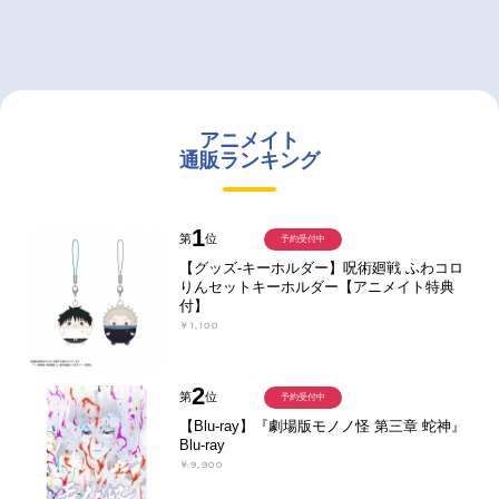
アニメイト
通販ランキング
1
第
位
予約受付中
【グッズ-キーホルダー】呪術廻戦 ふわコロ
りんセットキーホルダー【アニメイト特典
付】
￥1,100
2
第
位
予約受付中
【Blu-ray】『劇場版モノノ怪 第三章 蛇神』
Blu-ray
￥9,900