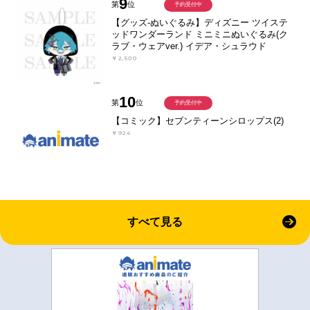
9
第
位
予約受付中
【グッズ-ぬいぐるみ】ディズニー ツイステ
ッドワンダーランド ミニミニぬいぐるみ(ク
ラブ・ウェアver.) イデア・シュラウド
￥2,500
10
第
位
予約受付中
【コミック】セブンティーンシロップス(2)
￥924
すべて見る