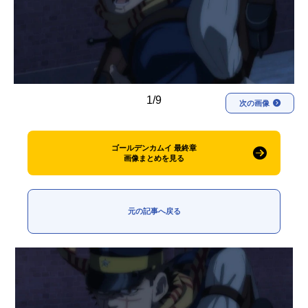
アニメ映画一覧
実写化映画一覧
今期アニメ曜日別一覧
春アニメ
夏アニメ
1/9
次の画像
秋アニメ
冬アニメ
男性声優/女性声優一覧
ゴールデンカムイ 最終章
画像まとめを見る
FOLLOW US
元の記事へ戻る