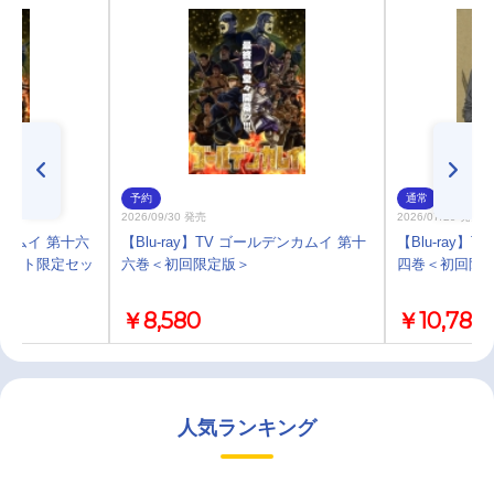
予約
通常
2026/09/30 発売
2026/07/29 発売
ンカムイ 第十六
【Blu-ray】TV ゴールデンカムイ 第十
【Blu-ray】
メイト限定セッ
六巻＜初回限定版＞
四巻＜初回限
￥8,580
￥10,780
人気ランキング