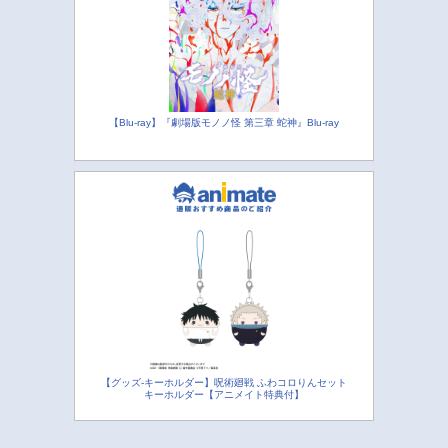
【Blu-ray】『劇場版モノノ怪 第三章 蛇神』Blu-ray
【グッズ-キーホルダー】呪術廻戦 ふわコロりんセット
キーホルダー【アニメイト特典付】