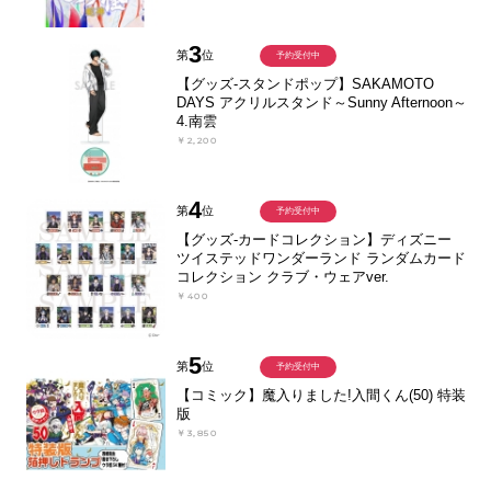
3
第
位
予約受付中
【グッズ-スタンドポップ】SAKAMOTO
DAYS アクリルスタンド～Sunny Afternoon～
4.南雲
￥2,200
4
第
位
予約受付中
【グッズ-カードコレクション】ディズニー
ツイステッドワンダーランド ランダムカード
コレクション クラブ・ウェアver.
￥400
5
第
位
予約受付中
【コミック】魔入りました!入間くん(50) 特装
版
￥3,850