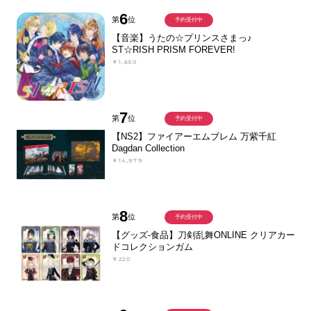
6
第
位
予約受付中
【音楽】うたの☆プリンスさまっ♪
ST☆RISH PRISM FOREVER!
￥1,650
7
第
位
予約受付中
【NS2】ファイアーエムブレム 万紫千紅
Dagdan Collection
￥14,979
8
第
位
予約受付中
【グッズ-食品】刀剣乱舞ONLINE クリアカー
ドコレクションガム
￥220