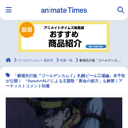
HOME
ランキング
アニメ
声優
ラジオ
みんなの声
グッズ
映画
animateTimes
ゴールデンカムイ 最終章
画像一覧
劇場先行版『ゴールデンカムイ』札幌ビール工場編の本予告が公開
「劇場先行版『ゴールデンカムイ』札幌ビール工場編」本予告
マンガ・ラノベ
ゲーム・アプリ
音楽
コスプレ
が公開！ “Awich×ALI”による主題歌「黄金の彼方」も解禁｜ア
ーティストコメント到着
2.5次元
配信・Vtuber
トレンド
無料マンガ
最新記事一覧
アニメ記事一覧
声優記事一覧