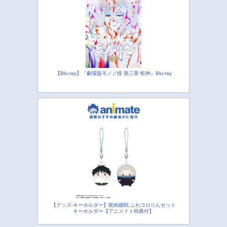
【Blu-ray】『劇場版モノノ怪 第三章 蛇神』Blu-ray
【グッズ-キーホルダー】呪術廻戦 ふわコロりんセット
キーホルダー【アニメイト特典付】