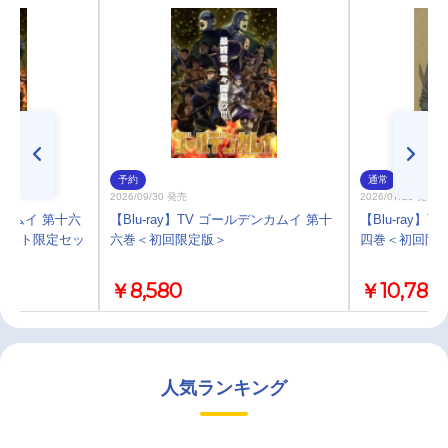
予約
通常
2026/09/30 発売
2026/07/29 発売
ンカムイ 第十六
【Blu-ray】TV ゴールデンカムイ 第十
【Blu-ray】
メイト限定セッ
六巻＜初回限定版＞
四巻＜初回限
￥8,580
￥10,780
人気ランキング