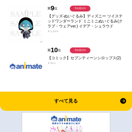
9
第
位
予約受付中
【グッズ-ぬいぐるみ】ディズニー ツイステ
ッドワンダーランド ミニミニぬいぐるみ(ク
ラブ・ウェアver.) イデア・シュラウド
￥2,500
10
第
位
予約受付中
【コミック】セブンティーンシロップス(2)
￥924
すべて見る