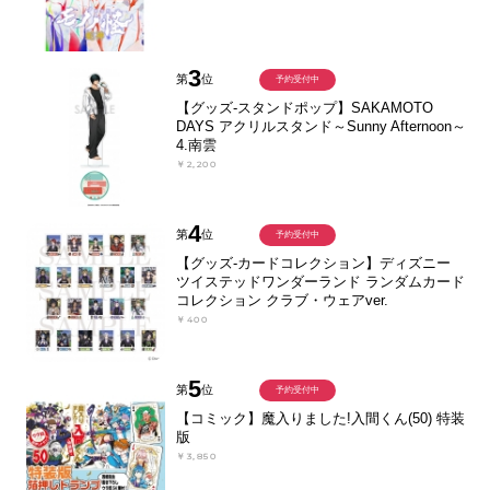
3
第
位
予約受付中
【グッズ-スタンドポップ】SAKAMOTO
DAYS アクリルスタンド～Sunny Afternoon～
4.南雲
￥2,200
4
第
位
予約受付中
【グッズ-カードコレクション】ディズニー
ツイステッドワンダーランド ランダムカード
コレクション クラブ・ウェアver.
￥400
5
第
位
予約受付中
【コミック】魔入りました!入間くん(50) 特装
版
￥3,850