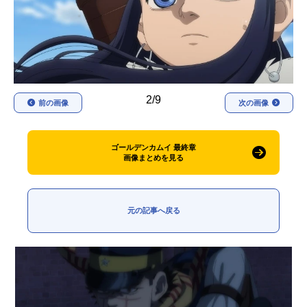
アニメ映画一覧
実写化映画一覧
今期アニメ曜日別一覧
春アニメ
夏アニメ
2/9
前の画像
次の画像
秋アニメ
冬アニメ
男性声優/女性声優一覧
ゴールデンカムイ 最終章
画像まとめを見る
FOLLOW US
元の記事へ戻る