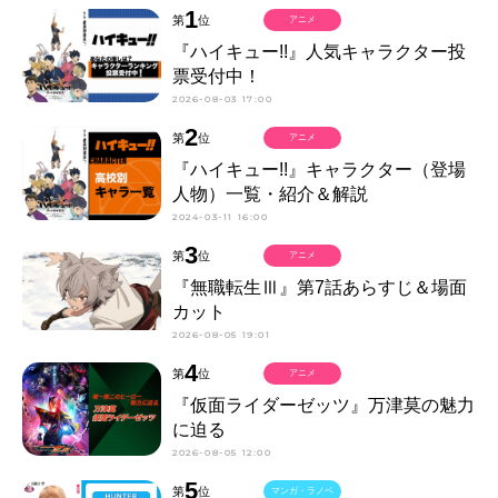
1
第
位
アニメ
『ハイキュー!!』人気キャラクター投
票受付中！
2026-08-03 17:00
2
第
位
アニメ
『ハイキュー!!』キャラクター（登場
人物）一覧・紹介＆解説
2024-03-11 16:00
3
第
位
アニメ
『無職転生Ⅲ』第7話あらすじ＆場面
カット
2026-08-05 19:01
4
第
位
アニメ
『仮面ライダーゼッツ』万津莫の魅力
に迫る
2026-08-05 12:00
5
第
位
マンガ・ラノベ