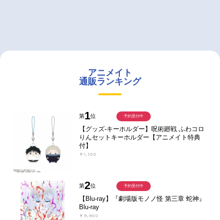
アニメイト
通販ランキング
1
第
位
予約受付中
【グッズ-キーホルダー】呪術廻戦 ふわコロ
りんセットキーホルダー【アニメイト特典
付】
￥1,100
2
第
位
予約受付中
【Blu-ray】『劇場版モノノ怪 第三章 蛇神』
Blu-ray
￥9,900