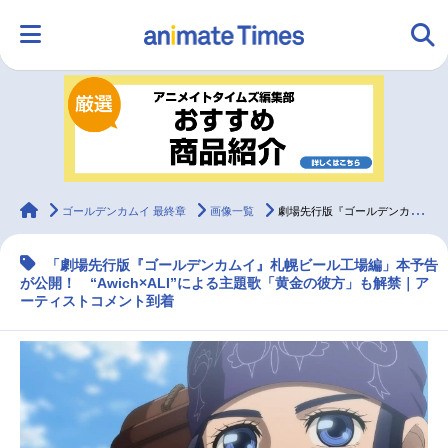
HOME
ランキング
アニメ
声優
ラジオ
みんなの声
グッズ
映画
animateTimes
ゴールデンカムイ 最終章
画像一覧
劇場先行版『ゴールデンカムイ』札幌ビール工場編の本予告が公開
「劇場先行版『ゴールデンカムイ』札幌ビール工場編」本予告
マンガ・ラノベ
ゲーム・アプリ
音楽
コスプレ
が公開！ “Awich×ALI”による主題歌「黄金の彼方」も解禁｜ア
ーティストコメント到着
2.5次元
配信・Vtuber
トレンド
無料マンガ
最新記事一覧
アニメ記事一覧
声優記事一覧