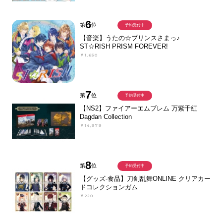
6
第
位
予約受付中
【音楽】うたの☆プリンスさまっ♪
ST☆RISH PRISM FOREVER!
￥1,650
7
第
位
予約受付中
【NS2】ファイアーエムブレム 万紫千紅
Dagdan Collection
￥14,979
8
第
位
予約受付中
【グッズ-食品】刀剣乱舞ONLINE クリアカー
ドコレクションガム
￥220