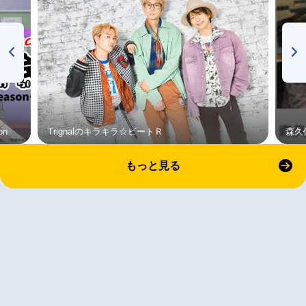
on
Trignalのキラキラ☆ビートＲ
森久
もっと見る