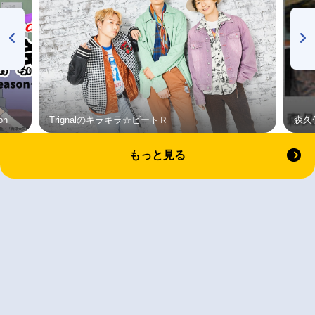
on
Trignalのキラキラ☆ビートＲ
森久
もっと見る