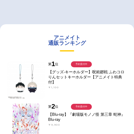
アニメイト
通販ランキング
1
第
位
予約受付中
【グッズ-キーホルダー】呪術廻戦 ふわコロ
りんセットキーホルダー【アニメイト特典
付】
￥1,100
2
第
位
予約受付中
【Blu-ray】『劇場版モノノ怪 第三章 蛇神』
Blu-ray
￥9,900