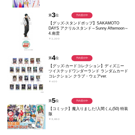
3
第
位
予約受付中
【グッズ-スタンドポップ】SAKAMOTO
DAYS アクリルスタンド～Sunny Afternoon～
4.南雲
￥2,200
4
第
位
予約受付中
【グッズ-カードコレクション】ディズニー
ツイステッドワンダーランド ランダムカード
コレクション クラブ・ウェアver.
￥400
5
第
位
予約受付中
【コミック】魔入りました!入間くん(50) 特装
版
￥3,850