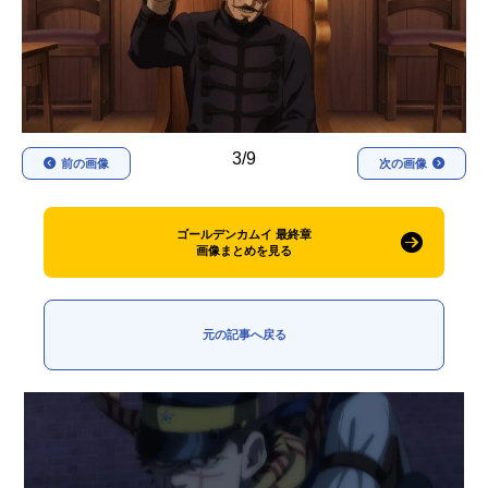
アニメ映画一覧
実写化映画一覧
今期アニメ曜日別一覧
春アニメ
夏アニメ
3/9
前の画像
次の画像
秋アニメ
冬アニメ
男性声優/女性声優一覧
ゴールデンカムイ 最終章
画像まとめを見る
FOLLOW US
元の記事へ戻る