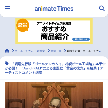
HOME
ランキング
アニメ
声優
ラジオ
みんなの声
グッズ
映画
animateTimes
ゴールデンカムイ 最終章
画像一覧
劇場先行版『ゴールデンカムイ』札幌ビール工場編の本予告が公開
「劇場先行版『ゴールデンカムイ』札幌ビール工場編」本予告
マンガ・ラノベ
ゲーム・アプリ
音楽
コスプレ
が公開！ “Awich×ALI”による主題歌「黄金の彼方」も解禁｜ア
ーティストコメント到着
2.5次元
配信・Vtuber
トレンド
無料マンガ
最新記事一覧
アニメ記事一覧
声優記事一覧