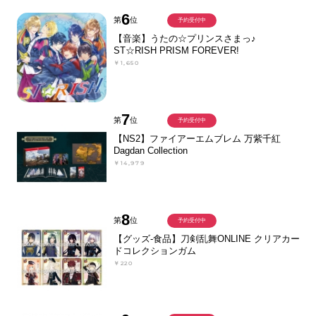
6
第
位
予約受付中
【音楽】うたの☆プリンスさまっ♪
ST☆RISH PRISM FOREVER!
￥1,650
7
第
位
予約受付中
【NS2】ファイアーエムブレム 万紫千紅
Dagdan Collection
￥14,979
8
第
位
予約受付中
【グッズ-食品】刀剣乱舞ONLINE クリアカー
ドコレクションガム
￥220