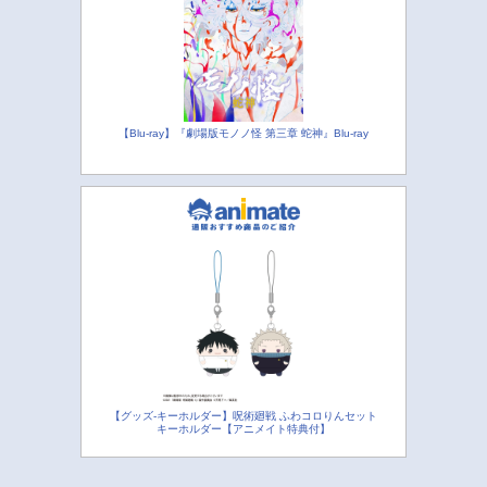
【Blu-ray】『劇場版モノノ怪 第三章 蛇神』Blu-ray
【グッズ-キーホルダー】呪術廻戦 ふわコロりんセット
キーホルダー【アニメイト特典付】