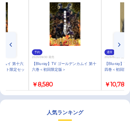
予約
通常
2026/09/30 発売
2026/07/29 発売
ンカムイ 第十六
【Blu-ray】TV ゴールデンカムイ 第十
【Blu-ray】
メイト限定セッ
六巻＜初回限定版＞
四巻＜初回限
￥8,580
￥10,780
人気ランキング