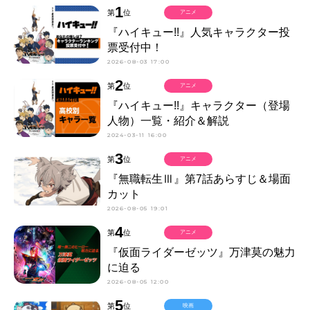
1
第
位
アニメ
『ハイキュー!!』人気キャラクター投
票受付中！
2026-08-03 17:00
2
第
位
アニメ
『ハイキュー!!』キャラクター（登場
人物）一覧・紹介＆解説
2024-03-11 16:00
3
第
位
アニメ
『無職転生Ⅲ』第7話あらすじ＆場面
カット
2026-08-05 19:01
4
第
位
アニメ
『仮面ライダーゼッツ』万津莫の魅力
に迫る
2026-08-05 12:00
5
第
位
映画