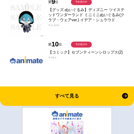
9
第
位
予約受付中
【グッズ-ぬいぐるみ】ディズニー ツイステ
ッドワンダーランド ミニミニぬいぐるみ(ク
ラブ・ウェアver.) イデア・シュラウド
￥2,500
10
第
位
予約受付中
【コミック】セブンティーンシロップス(2)
￥924
すべて見る