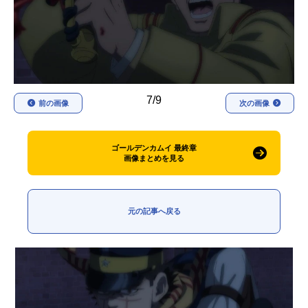
アニメ映画一覧
実写化映画一覧
今期アニメ曜日別一覧
春アニメ
夏アニメ
7/9
前の画像
次の画像
秋アニメ
冬アニメ
男性声優/女性声優一覧
ゴールデンカムイ 最終章
画像まとめを見る
FOLLOW US
元の記事へ戻る