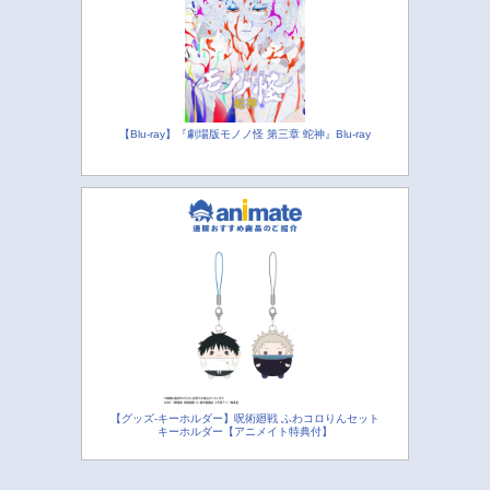
【Blu-ray】『劇場版モノノ怪 第三章 蛇神』Blu-ray
【グッズ-キーホルダー】呪術廻戦 ふわコロりんセット
キーホルダー【アニメイト特典付】