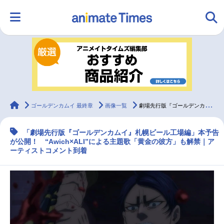
HOME
ランキング
アニメ
声優
ラジオ
みんなの声
グッズ
映画
animateTimes
ゴールデンカムイ 最終章
画像一覧
劇場先行版『ゴールデンカムイ』札幌ビール工場編の本予告が公開
「劇場先行版『ゴールデンカムイ』札幌ビール工場編」本予告
マンガ・ラノベ
ゲーム・アプリ
音楽
コスプレ
が公開！ “Awich×ALI”による主題歌「黄金の彼方」も解禁｜ア
ーティストコメント到着
2.5次元
配信・Vtuber
トレンド
無料マンガ
最新記事一覧
アニメ記事一覧
声優記事一覧