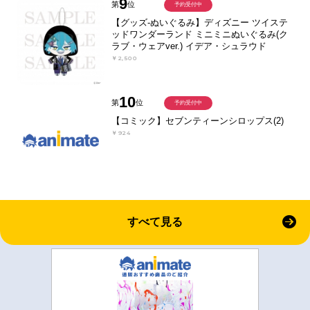
9
第
位
予約受付中
【グッズ-ぬいぐるみ】ディズニー ツイステ
ッドワンダーランド ミニミニぬいぐるみ(ク
ラブ・ウェアver.) イデア・シュラウド
￥2,500
10
第
位
予約受付中
【コミック】セブンティーンシロップス(2)
￥924
すべて見る