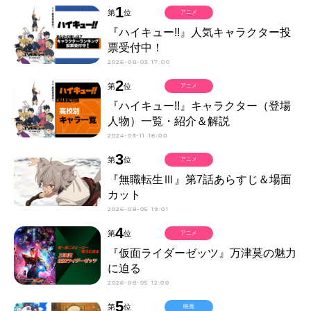
1
第
位
アニメ
『ハイキュー!!』人気キャラクター投
票受付中！
2026-08-03 17:00
2
第
位
アニメ
『ハイキュー!!』キャラクター（登場
人物）一覧・紹介＆解説
2024-03-11 16:00
3
第
位
アニメ
『無職転生Ⅲ』第7話あらすじ＆場面
カット
2026-08-05 19:01
4
第
位
アニメ
『仮面ライダーゼッツ』万津莫の魅力
に迫る
2026-08-05 12:00
5
第
位
映画