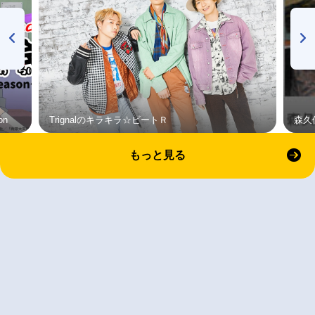
on
Trignalのキラキラ☆ビートＲ
森久
もっと見る