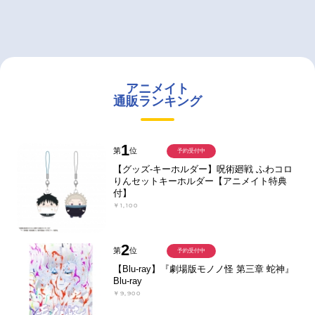
アニメイト
通販ランキング
1
第
位
予約受付中
【グッズ-キーホルダー】呪術廻戦 ふわコロ
りんセットキーホルダー【アニメイト特典
付】
￥1,100
2
第
位
予約受付中
【Blu-ray】『劇場版モノノ怪 第三章 蛇神』
Blu-ray
￥9,900