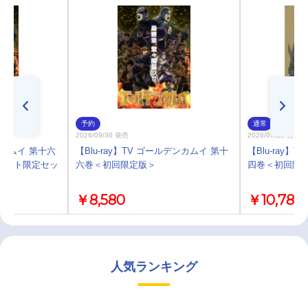
予約
通常
2026/09/30 発売
2026/07/29 発売
ンカムイ 第十六
【Blu-ray】TV ゴールデンカムイ 第十
【Blu-ray】
メイト限定セッ
六巻＜初回限定版＞
四巻＜初回限
￥8,580
￥10,780
人気ランキング