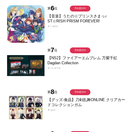
6
第
位
予約受付中
【音楽】うたの☆プリンスさまっ♪
ST☆RISH PRISM FOREVER!
￥1,650
7
第
位
予約受付中
【NS2】ファイアーエムブレム 万紫千紅
Dagdan Collection
￥14,979
8
第
位
予約受付中
【グッズ-食品】刀剣乱舞ONLINE クリアカー
ドコレクションガム
￥220