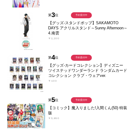
3
第
位
予約受付中
【グッズ-スタンドポップ】SAKAMOTO
DAYS アクリルスタンド～Sunny Afternoon～
4.南雲
￥2,200
4
第
位
予約受付中
【グッズ-カードコレクション】ディズニー
ツイステッドワンダーランド ランダムカード
コレクション クラブ・ウェアver.
￥400
5
第
位
予約受付中
【コミック】魔入りました!入間くん(50) 特装
版
￥3,850