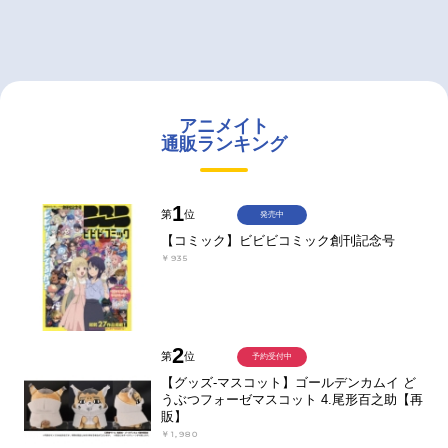
アニメイト
通販ランキング
1
第
位
発売中
【コミック】ビビビコミック創刊記念号
￥935
2
第
位
予約受付中
【グッズ-マスコット】ゴールデンカムイ ど
うぶつフォーゼマスコット 4.尾形百之助【再
販】
￥1,980