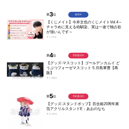
3
第
位
発売中
【くじメイト】今井文也のくじメイトVol.4～
チャラめに見える幼馴染、実は一途で独占欲
が強いんです～
￥1,100
4
第
位
予約受付中
【グッズ-マスコット】ゴールデンカムイ ど
うぶつフォーゼマスコット 5.月島軍曹【再
販】
￥1,980
5
第
位
予約受付中
【グッズ-スタンドポップ】百合姫20周年展
箔アクリルスタンドE：あおのなち
￥2,200