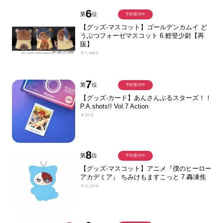
6
第
位
予約受付中
【グッズ-マスコット】ゴールデンカムイ ど
うぶつフォーゼマスコット 6.鯉登少尉【再
販】
￥1,980
7
第
位
予約受付中
【グッズ-カード】あんさんぶるスターズ！！
P.A.shots!! Vol.7 Action
￥275
8
第
位
予約受付中
【グッズ-マスコット】アニメ『僕のヒーロー
アカデミア』 ちみけもますこっと 7.轟凍焦
￥2,200