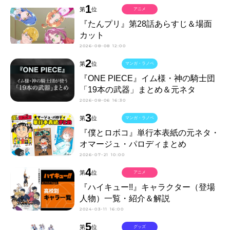
1
第
位
アニメ
『たんプリ』第28話あらすじ＆場面
カット
2026-08-08 12:00
2
第
位
マンガ・ラノベ
『ONE PIECE』イム様・神の騎士団
「19本の武器」まとめ＆元ネタ
2026-08-06 16:30
3
第
位
マンガ・ラノベ
『僕とロボコ』単行本表紙の元ネタ・
オマージュ・パロディまとめ
2026-07-21 10:00
4
第
位
アニメ
『ハイキュー!!』キャラクター（登場
人物）一覧・紹介＆解説
2024-03-11 16:00
5
第
位
グッズ