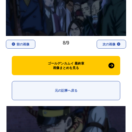
アニメ映画一覧
実写化映画一覧
今期アニメ曜日別一覧
春アニメ
夏アニメ
8/9
前の画像
次の画像
秋アニメ
冬アニメ
男性声優/女性声優一覧
ゴールデンカムイ 最終章
画像まとめを見る
FOLLOW US
元の記事へ戻る