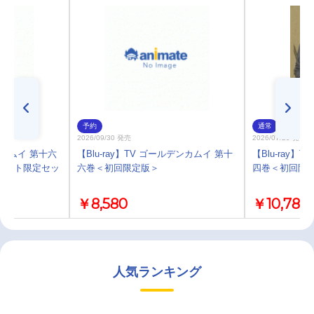
予約
通常
2026/09/30 発売
2026/07/29 発売
ンカムイ 第十六
【Blu-ray】TV ゴールデンカムイ 第十
【Blu-ray】
メイト限定セッ
六巻＜初回限定版＞
四巻＜初回限
￥8,580
￥10,780
人気ランキング