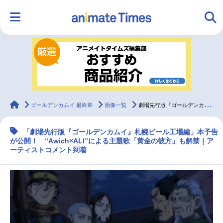
HOME
ランキング
アニメ
声優
ラジオ
みんなの声
グッズ
映画
animateTimes
ゴールデンカムイ 最終章
画像一覧
劇場先行版『ゴールデンカムイ』札幌ビール工場編の本予告が公開
「劇場先行版『ゴールデンカムイ』札幌ビール工場編」本予告
マンガ・ラノベ
ゲーム・アプリ
音楽
コスプレ
が公開！ “Awich×ALI”による主題歌「黄金の彼方」も解禁｜ア
ーティストコメント到着
2.5次元
配信・Vtuber
トレンド
無料マンガ
最新記事一覧
アニメ記事一覧
声優記事一覧