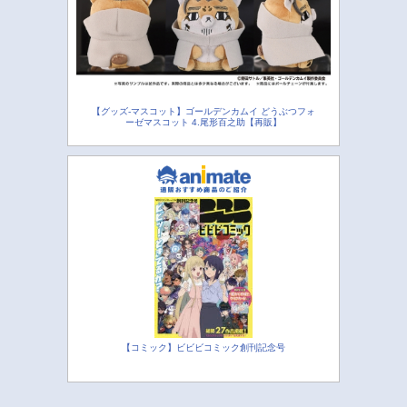
【グッズ-マスコット】ゴールデンカムイ どうぶつフォ
ーゼマスコット 4.尾形百之助【再販】
【コミック】ビビビコミック創刊記念号