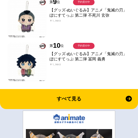
9
第
位
予約受付中
【グッズ-ぬいぐるみ】アニメ「鬼滅の刃」
ぽにすてっぷ 第二弾 不死川 玄弥
￥1,980
10
第
位
予約受付中
【グッズ-ぬいぐるみ】アニメ「鬼滅の刃」
ぽにすてっぷ 第二弾 冨岡 義勇
￥1,980
すべて見る