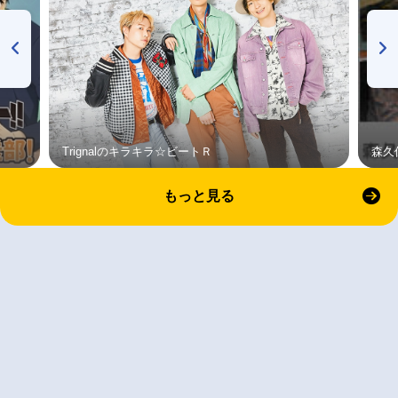
Trignalのキラキラ☆ビートＲ
森久
もっと見る