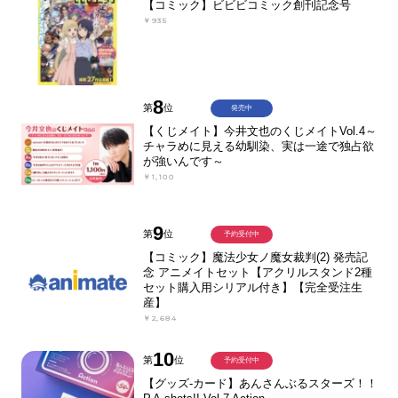
【コミック】ビビビコミック創刊記念号
￥935
8
第
位
発売中
【くじメイト】今井文也のくじメイトVol.4～
チャラめに見える幼馴染、実は一途で独占欲
が強いんです～
￥1,100
9
第
位
予約受付中
【コミック】魔法少女ノ魔女裁判(2) 発売記
念 アニメイトセット【アクリルスタンド2種
セット購入用シリアル付き】【完全受注生
産】
￥2,684
10
第
位
予約受付中
【グッズ-カード】あんさんぶるスターズ！！