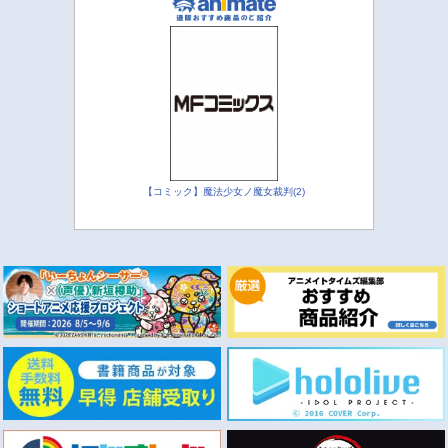
【コミック】魔法少女ノ魔女裁判(2)