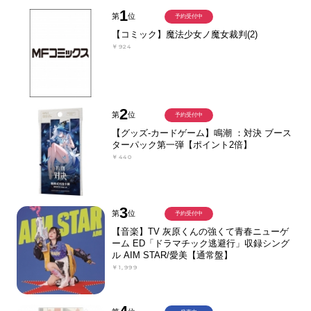
1
第
位
予約受付中
【コミック】魔法少女ノ魔女裁判(2)
￥924
2
第
位
予約受付中
【グッズ-カードゲーム】鳴潮 ：対決 ブース
ターパック第一弾【ポイント2倍】
￥440
3
第
位
予約受付中
【音楽】TV 灰原くんの強くて青春ニューゲ
ーム ED「ドラマチック逃避行」収録シング
ル AIM STAR/愛美【通常盤】
￥1,999