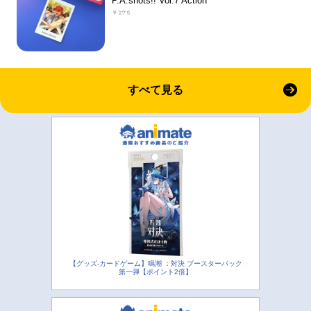
P.A.shots!! Vol.7 Action
￥275
すべて見る
【グッズ-カードゲーム】鳴潮 ：対決 ブースターパック
第一弾【ポイント2倍】