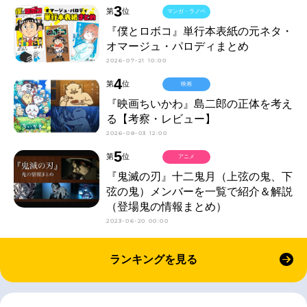
3
第
位
マンガ・ラノベ
『僕とロボコ』単行本表紙の元ネタ・
オマージュ・パロディまとめ
2026-07-21 10:00
4
第
位
映画
『映画ちいかわ』島二郎の正体を考え
る【考察・レビュー】
2026-08-03 12:00
5
第
位
アニメ
『鬼滅の刃』十二鬼月（上弦の鬼、下
弦の鬼）メンバーを一覧で紹介＆解説
（登場鬼の情報まとめ）
2023-06-20 00:00
ランキングを見る