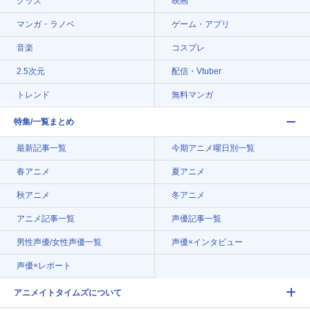
グッズ
映画
マンガ・ラノベ
ゲーム・アプリ
音楽
コスプレ
2.5次元
配信・Vtuber
トレンド
無料マンガ
特集/一覧まとめ
最新記事一覧
今期アニメ曜日別一覧
春アニメ
夏アニメ
秋アニメ
冬アニメ
アニメ記事一覧
声優記事一覧
男性声優/女性声優一覧
声優×インタビュー
声優×レポート
アニメイトタイムズについて