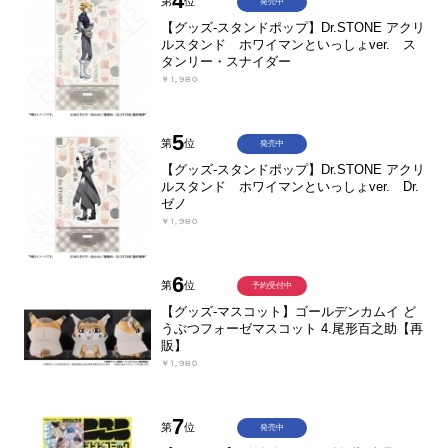
4
第
位
発売中
【グッズ-スタンドポップ】Dr.STONE アクリ
ルスタンド ホワイマンといっしょver. ス
タンリー・スナイダー
￥1,980
5
第
位
発売中
【グッズ-スタンドポップ】Dr.STONE アクリ
ルスタンド ホワイマンといっしょver. Dr.
ゼノ
￥1,980
6
第
位
予約受付中
【グッズ-マスコット】ゴールデンカムイ ど
うぶつフォーゼマスコット 4.尾形百之助【再
販】
￥1,980
7
第
位
発売中