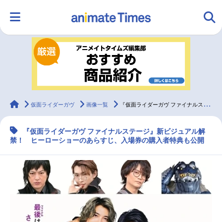
HOME
ランキング
アニメ
声優
ラジオ
みんなの声
グッズ
映画
animateTimes
仮面ライダーガヴ
画像一覧
『仮面ライダーガヴ ファイナルステージ』新ビジュアル、入場券の購入者特典公開
『仮面ライダーガヴ ファイナルステージ』新ビジュアル解
マンガ・ラノベ
ゲーム・アプリ
音楽
コスプレ
禁！ ヒーローショーのあらすじ、入場券の購入者特典も公開
2.5次元
配信・Vtuber
トレンド
無料マンガ
最新記事一覧
アニメ記事一覧
声優記事一覧