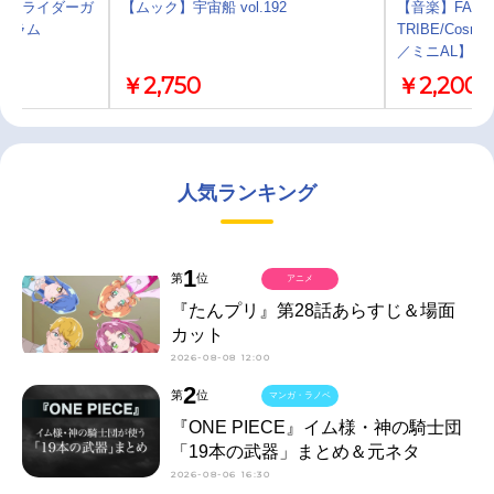
仮面ライダーガ
【ムック】宇宙船 vol.192
【音楽】FANTAS
/ヴラム
TRIBE/Cosmi
／ミニAL】
￥2,750
￥2,200
人気ランキング
1
第
位
アニメ
『たんプリ』第28話あらすじ＆場面
カット
2026-08-08 12:00
2
第
位
マンガ・ラノベ
『ONE PIECE』イム様・神の騎士団
「19本の武器」まとめ＆元ネタ
2026-08-06 16:30