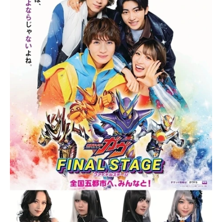
アニメ映画一覧
実写化映画一覧
今期アニメ曜日別一覧
春アニメ
夏アニメ
秋アニメ
冬アニメ
男性声優/女性声優一覧
FOLLOW US