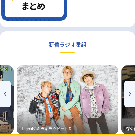
新着ラジオ番組
Trignalのキラキラ☆ビートＲ
森久