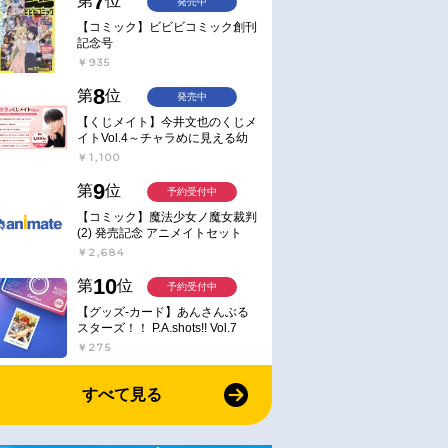
7
第
位
発売中
公式ファンブッ
なし】【DVD】野原ひろし 昼
流儀
メシの流儀
【コミック】ビビビコミック創刊
記念号
￥6,380
￥6,380
￥935
8
第
位
発売中
【くじメイト】今井文也のくじメ
イトVol.4～チャラめに見える幼
馴染、実は一途で独占欲が強いん
￥1,100
です～
9
第
位
予約受付中
【コミック】魔法少女ノ魔女裁判
(2) 発売記念 アニメイトセット
【アクリルスタンド2種セット購
￥2,684
入用シリアル付き】【完全受注生
産】
10
第
位
予約受付中
【グッズ-カード】あんさんぶる
スターズ！！ P.A.shots!! Vol.7
Action
￥275
すべて見る