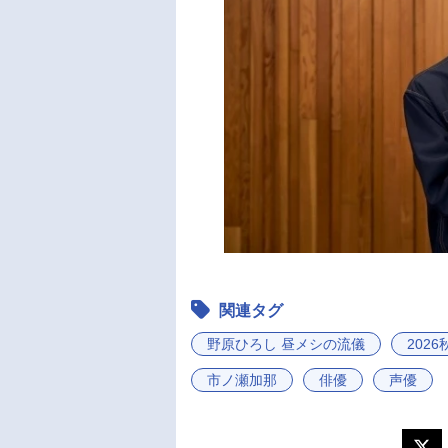
関連タグ
野原ひろし 昼メシの流儀
202
市ノ瀬加那
俳優
声優