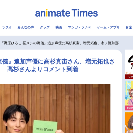
ラジオ
みんなの声
グッズ
映画
マンガ・ラノベ
ゲーム・アプリ
音楽
メ
声優
ラジオ
み
『野原ひろし 昼メシの流儀』追加声優に高杉真宙、増元拓也、市ノ瀬加那
コスプレ
2.5次元
配信
流儀』追加声優に高杉真宙さん、増元拓也さ
！ 高杉さんよりコメント到着
アニメ映画一覧
今期アニメ曜日別一覧
実写化映画一覧
春アニメ
男性声優/女性声優一覧
夏アニメ
FOLLOW US