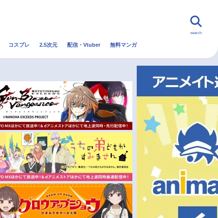
search
コスプレ
2.5次元
配信・Vtuber
無料マンガ
んなの声
グッズ
映画
・Vtuber
トレンド
無料マンガ
秋アニメ
冬アニメ