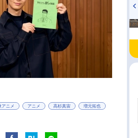
TVアニメ『戦隊大失格』
ハイキュー!! 烏野高校放送部!
radio 大直会 2nd season
6秋アニメ
アニメ
高杉真宙
増元拓也