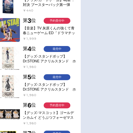
対決 ブースターパック第一弾
【ポイント2倍】
￥440
3
第
位
予約受付中
【音楽】TV 灰原くんの強くて青
春ニューゲーム ED「ドラマチッ
ク逃避行」収録シングル AIM
￥1,999
STAR/愛美【通常盤】
4
第
位
発売中
【グッズ-スタンドポップ】
Dr.STONE アクリルスタンド ホ
ワイマンといっしょver. スタン
￥1,980
リー・スナイダー
5
第
位
発売中
【グッズ-スタンドポップ】
Dr.STONE アクリルスタンド ホ
ワイマンといっしょver. Dr.ゼノ
￥1,980
6
第
位
予約受付中
【グッズ-マスコット】ゴールデ
お取り寄せ
お取り寄せ
ンカムイ どうぶつフォーゼマス
2026/01/28 発売
2026/01/28 発売
コット 4.尾形百之助【再販】
￥1,980
ク】野原ひろし
【ポイント還元版(20%)・特典
【DVD】野原ひろし 昼メ