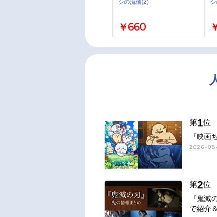
シの流儀(3)
シの流儀(2)
シ
￥660
￥660
￥
1
第
位
『映画
2026-08-
2
第
位
『鬼滅
で紹介