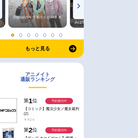
Trignalのキラキラ☆ビートＲ
森久保祥太郎×浪川大輔 つま
みは塩だけ
もっと見る
アニメイト
通販ランキング
1
第
位
予約受付中
【コミック】魔法少女ノ魔女裁判
(2)
￥924
2
第
位
予約受付中
【グッズ-カードゲーム】鳴潮 ：