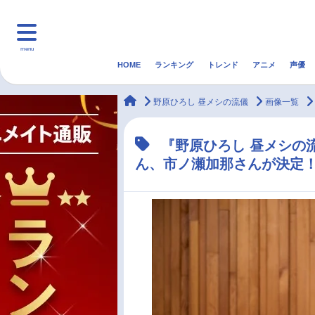
menu
HOME
ランキング
トレンド
アニメ
声優
HOME
ランキング
アニ
animateTimes
野原ひろし 昼メシの流儀
画像一覧
マンガ・ラノベ
ゲーム・アプリ
音楽
『野原ひろし 昼メシの
ん、市ノ瀬加那さんが決定
最新記事一覧
アニメ記事一覧
声優記事一覧