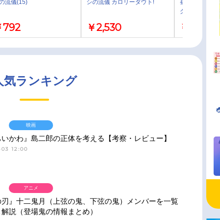
の流儀(15)
シの流儀 カロリーダウト!
昼メシの流儀 
ク
792
￥2,530
￥2,200
人気ランキング
映画
ちいかわ』島二郎の正体を考える【考察・レビュー】
03 12:00
アニメ
の刃』十二鬼月（上弦の鬼、下弦の鬼）メンバーを一覧
＆解説（登場鬼の情報まとめ）