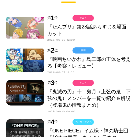
1
第
位
アニメ
『たんプリ』第28話あらすじ＆場面
カット
2026-08-08 12:00
2
第
位
映画
『映画ちいかわ』島二郎の正体を考え
る【考察・レビュー】
2026-08-03 12:00
3
第
位
アニメ
『鬼滅の刃』十二鬼月（上弦の鬼、下
弦の鬼）メンバーを一覧で紹介＆解説
（登場鬼の情報まとめ）
2023-06-20 00:00
4
第
位
マンガ・ラノベ
『ONE PIECE』イム様・神の騎士団