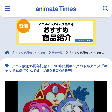
HOME
ランキング
アニメ
声優
ラジオ
みんなの声
グッズ
映画
animateTimes
キャッ党忍伝てやんでえ
画像一覧
『キャッ党忍伝てやんでえ』BD-BOXが’26年2月25日発売
アニメ放送35周年記念！ SF時代劇ギャグバトルアニメ『キ
マンガ・ラノベ
ゲーム・アプリ
音楽
コスプレ
ャッ党忍伝てやんでえ』のBD-BOXが発売!!
2.5次元
配信・Vtuber
トレンド
無料マンガ
最新記事一覧
アニメ記事一覧
声優記事一覧