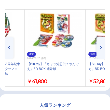
通常
通常
2026/02/25 発売
2026/02/25 発売
ロ55周年記念
【Blu-ray】「キャッ党忍伝てやんで
【Blu-ray
ン タツノコ
え」BD-BOX 通常版
え」BD-BO
ジー編
￥41,800
￥52,800
人気ランキング