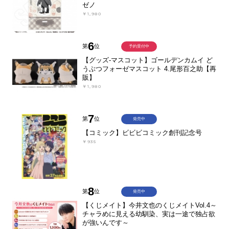
ゼノ
￥1,980
6
第
位
予約受付中
【グッズ-マスコット】ゴールデンカムイ ど
うぶつフォーゼマスコット 4.尾形百之助【再
販】
￥1,980
7
第
位
発売中
【コミック】ビビビコミック創刊記念号
￥935
8
第
位
発売中
【くじメイト】今井文也のくじメイトVol.4～
チャラめに見える幼馴染、実は一途で独占欲
が強いんです～