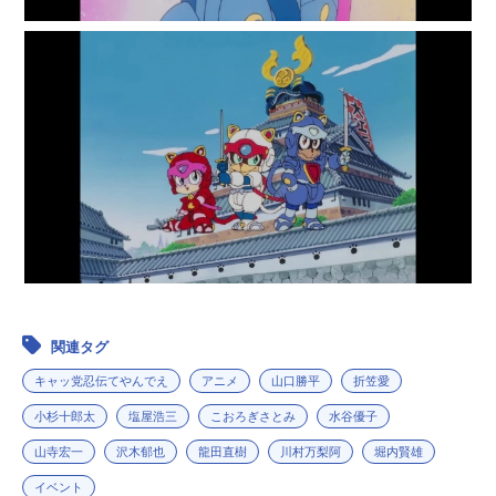
関連タグ
キャッ党忍伝てやんでえ
アニメ
山口勝平
折笠愛
小杉十郎太
塩屋浩三
こおろぎさとみ
水谷優子
山寺宏一
沢木郁也
龍田直樹
川村万梨阿
堀内賢雄
イベント