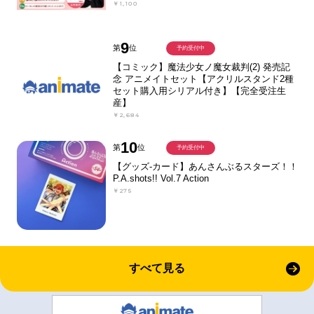
￥1,100
9
第
位
予約受付中
【コミック】魔法少女ノ魔女裁判(2) 発売記
念 アニメイトセット【アクリルスタンド2種
セット購入用シリアル付き】【完全受注生
産】
￥2,684
10
第
位
予約受付中
【グッズ-カード】あんさんぶるスターズ！！
P.A.shots!! Vol.7 Action
￥275
すべて見る