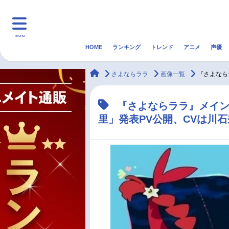
menu
HOME
ランキング
トレンド
アニメ
声優
HOME
ランキング
アニ
animateTimes
さよならララ
画像一覧
『さよなら
マンガ・ラノベ
ゲーム・アプリ
音楽
『さよならララ』メイン
里」発表PV公開、CVは川
最新記事一覧
アニメ記事一覧
声優記事一覧