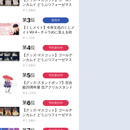
ンカムイ どうぶつフォーゼマス
コット 4.尾形百之助【再販】
￥1,980
3
第
位
発売中
【くじメイト】今井文也のくじメ
イトVol.4～チャラめに見える幼
馴染、実は一途で独占欲が強いん
￥1,100
です～
4
第
位
予約受付中
【グッズ-マスコット】ゴールデ
ンカムイ どうぶつフォーゼマス
コット 5.月島軍曹【再販】
￥1,980
5
第
位
予約受付中
【グッズ-スタンドポップ】百合
姫20周年展 箔アクリルスタンド
E：あおのなち
￥2,200
6
第
位
予約受付中
【グッズ-マスコット】ゴールデ
ンカムイ どうぶつフォーゼマス
コット 6.鯉登少尉【再販】
￥1,980