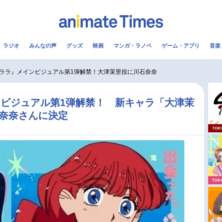
ラジオ
みんなの声
グッズ
映画
マンガ・ラノベ
ゲーム・アプリ
音楽
メ
声優
ラジオ
み
ララ』メインビジュアル第1弾解禁！大津茉里役に川石奈奈
コスプレ
2.5次元
配信
ビジュアル第1弾解禁！ 新キャラ「大津茉
石奈奈さんに決定
アニメ映画一覧
今期アニメ曜日別一覧
実写化映画一覧
春アニメ
男性声優/女性声優一覧
夏アニメ
FOLLOW US