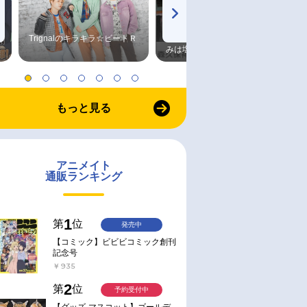
Trignalのキラキラ☆ビートＲ
森久保祥太郎×浪川大輔 つま
みは塩だけ
もっと見る
アニメイト
通販ランキング
1
第
位
発売中
【コミック】ビビビコミック創刊
記念号
￥935
2
第
位
予約受付中
【グッズ-マスコット】ゴールデ