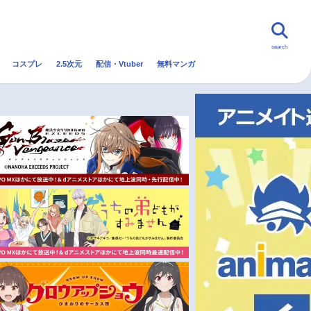
search
コスプレ
2.5次元
配信・Vtuber
無料マンガ
んなの声
グッズ
映画
・Vtuber
トレンド
無料マンガ
秋アニメ
冬アニメ