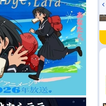
TVアニメ『戦隊大失格』
ハイキュー!! 烏野高校放送部!
radio 大直会 2nd season