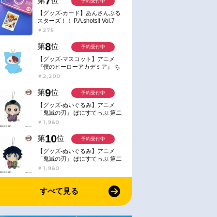
7
第
位
予約受付中
【グッズ-カード】あんさんぶる
スターズ！！ P.A.shots!! Vol.7
Action
￥275
8
第
位
予約受付中
【グッズ-マスコット】アニメ
『僕のヒーローアカデミア』 ち
みけもますこっと 7.轟凍焦
￥2,200
9
第
位
予約受付中
【グッズ-ぬいぐるみ】アニメ
「鬼滅の刃」 ぽにすてっぷ 第二
弾 不死川 玄弥
￥1,980
10
第
位
予約受付中
【グッズ-ぬいぐるみ】アニメ
「鬼滅の刃」 ぽにすてっぷ 第二
弾 冨岡 義勇
￥1,980
すべて見る