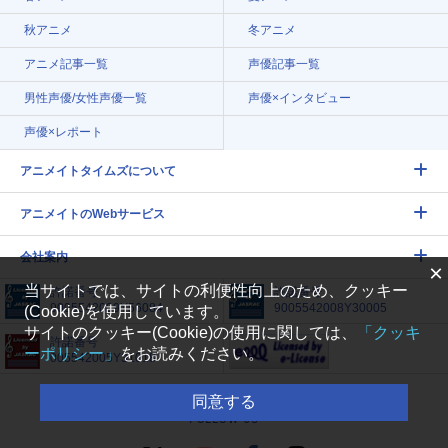
秋アニメ
冬アニメ
アニメ記事一覧
声優記事一覧
男性声優/女性声優一覧
声優×インタビュー
声優×レポート
アニメイトタイムズについて
アニメイトのWebサービス
会社案内
×
当サイトでは、サイトの利便性向上のため、クッキー
許諾番号
許諾番号
9005542009Y56084
9005542008Y30005
(Cookie)を使用しています。
サイトのクッキー(Cookie)の使用に関しては、
「クッキ
許諾番号
ーポリシー」
をお読みください。
005542005Y31018
同意する
FOLLOW US