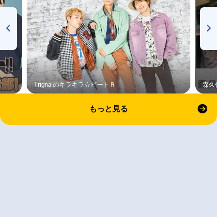
Trignalのキラキラ☆ビートＲ
森久
もっと見る