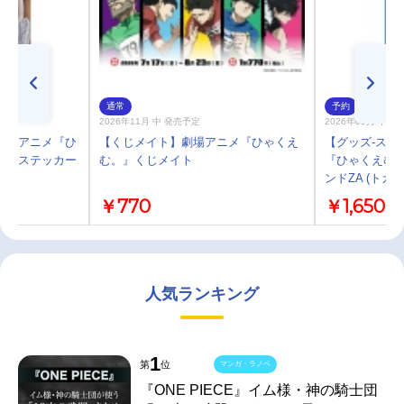
通常
予約
2026年11月 中 発売予定
2026年09月 下旬
劇場アニメ『ひ
【くじメイト】劇場アニメ『ひゃくえ
【グッズ-スタ
ードステッカー
む。』くじメイト
『ひゃくえむ。
ンドZA (トガシ
￥770
￥1,650
人気ランキング
1
第
位
マンガ・ラノベ
『ONE PIECE』イム様・神の騎士団