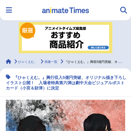
HOME
ランキング
アニメ
声優
ラジオ
みんなの声
グッズ
映画
animateTimes
ひゃくえむ。
画像一覧
『ひゃくえむ。』興収5億円突破、オリジナル描き下ろしイラスト公開！入場者特典第六弾決定
『ひゃくえむ。』興行収入5億円突破、オリジナル描き下ろし
マンガ・ラノベ
ゲーム・アプリ
音楽
コスプレ
イラスト公開！ 入場者特典第六弾は劇中大会ビジュアルポスト
カード（小宮＆財津）に決定
2.5次元
配信・Vtuber
トレンド
無料マンガ
最新記事一覧
アニメ記事一覧
声優記事一覧