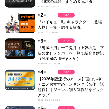
「19本の武器」まとめ＆元ネタ
2026-08-06 16:30
2
第
位
アニメ
『ハイキュー!!』キャラクター（登場
人物）一覧・紹介＆解説
2024-03-11 16:00
3
第
位
アニメ
『鬼滅の刃』十二鬼月（上弦の鬼、下
弦の鬼）メンバーを一覧で紹介＆解説
（登場鬼の情報まとめ）
2023-06-20 00:00
4
第
位
アニメ
【2026年版流行のアニメ】面白い神
アニメおすすめランキング【名作・話
題作】｜ジャンル別人気作品をピック
アップ
2026-08-02 00:00
5
第
位
アニメ