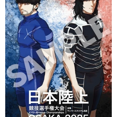
アニメ映画一覧
実写化映画一覧
今期アニメ曜日別一覧
春アニメ
夏アニメ
秋アニメ
冬アニメ
男性声優/女性声優一覧
FOLLOW US