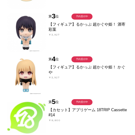
3
第
位
予約受付中
【フィギュア】るかっぷ 超かぐや姫！ 酒寄
彩葉
￥3,927
4
第
位
予約受付中
【フィギュア】るかっぷ 超かぐや姫！ かぐ
や
￥3,927
5
第
位
予約受付中
【カセット】アプリゲーム 18TRIP Cassette
#14
￥8,800