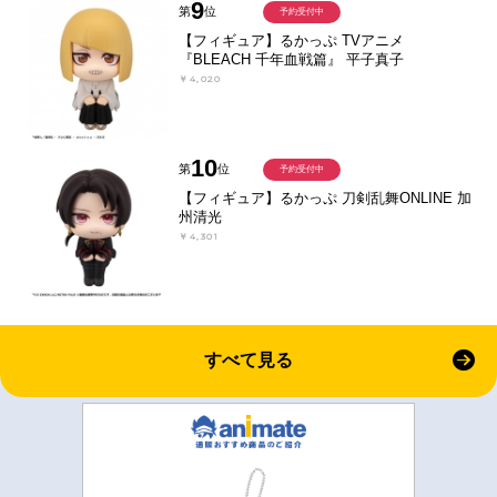
9
第
位
予約受付中
【フィギュア】るかっぷ TVアニメ
『BLEACH 千年血戦篇』 平子真子
￥4,020
10
第
位
予約受付中
【フィギュア】るかっぷ 刀剣乱舞ONLINE 加
州清光
￥4,301
すべて見る