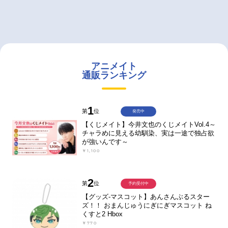
アニメイト
通販ランキング
1
第
位
発売中
【くじメイト】今井文也のくじメイトVol.4～
チャラめに見える幼馴染、実は一途で独占欲
が強いんです～
￥1,100
2
第
位
予約受付中
【グッズ-マスコット】あんさんぶるスター
ズ！！ おまんじゅうにぎにぎマスコット ね
くすと2 Hbox
￥770