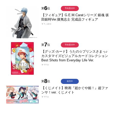
6
第
位
予約受付中
【フィギュア】G.E.M.Caratシリーズ 銀魂 坂
田銀時Ver.攘夷志士 完成品フィギュア
￥7,480
7
第
位
予約受付中
【グッズ-カード】うたの☆プリンスさまっ♪
カスタマイズビジュアルカードコレクション
Best Shots from Everyday Life Ver.
￥770
8
第
位
発売中
【くじメイト】映画『超かぐや姫！』超ファ
ンサ！ver. くじメイト
￥770