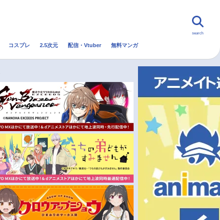
search
コスプレ
2.5次元
配信・Vtuber
無料マンガ
んなの声
グッズ
映画
定
・Vtuber
トレンド
無料マンガ
秋アニメ
冬アニメ