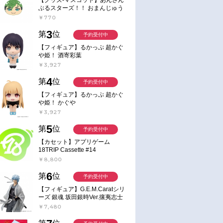
ぶるスターズ！！ おまんじゅう
にぎにぎマスコット ねくすと2
￥770
Hbox
3
第
位
予約受付中
【フィギュア】るかっぷ 超かぐ
や姫！ 酒寄彩葉
￥3,927
4
第
位
予約受付中
【フィギュア】るかっぷ 超かぐ
や姫！ かぐや
￥3,927
5
第
位
予約受付中
【カセット】アプリゲーム
18TRIP Cassette #14
￥8,800
6
第
位
予約受付中
【フィギュア】G.E.M.Caratシリ
ーズ 銀魂 坂田銀時Ver.攘夷志士
完成品フィギュア
￥7,480