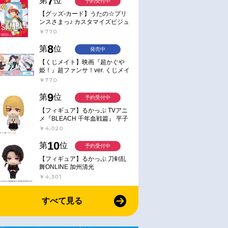
7
第
位
予約受付中
【グッズ-カード】うたの☆プリ
ンスさまっ♪ カスタマイズビジュ
アルカードコレクション Best
￥770
Shots from Everyday Life Ver.
8
第
位
発売中
【くじメイト】映画『超かぐや
姫！』超ファンサ！ver. くじメイ
ト
￥770
9
第
位
予約受付中
【フィギュア】るかっぷ TVアニ
メ『BLEACH 千年血戦篇』 平子
真子
￥4,020
10
第
位
予約受付中
【フィギュア】るかっぷ 刀剣乱
舞ONLINE 加州清光
￥4,301
すべて見る