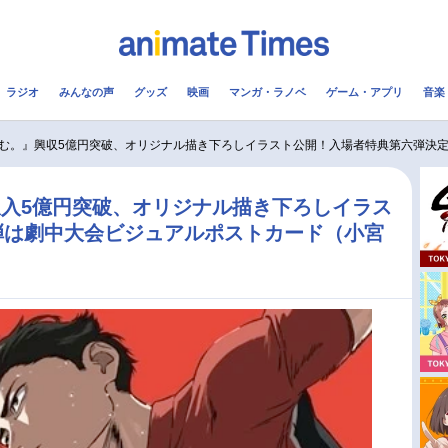
ラジオ
みんなの声
グッズ
映画
マンガ・ラノベ
ゲーム・アプリ
音楽
メ
声優
ラジオ
み
む。』興収5億円突破、オリジナル描き下ろしイラスト公開！入場者特典第六弾決
コスプレ
2.5次元
配信
入5億円突破、オリジナル描き下ろしイラス
弾は劇中大会ビジュアルポストカード（小宮
アニメ映画一覧
今期アニメ曜日別一覧
実写化映画一覧
春アニメ
男性声優/女性声優一覧
夏アニメ
FOLLOW US