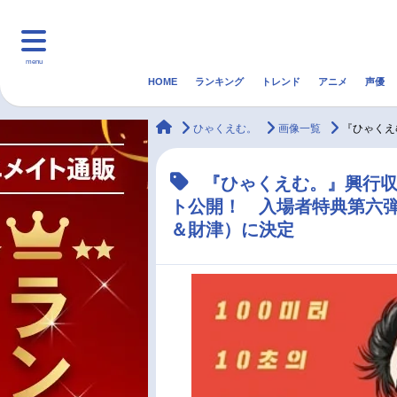
menu
HOME
ランキング
トレンド
アニメ
声優
HOME
ランキング
アニ
animateTimes
ひゃくえむ。
画像一覧
『ひゃくえ
マンガ・ラノベ
ゲーム・アプリ
音楽
『ひゃくえむ。』興行収
ト公開！ 入場者特典第六
最新記事一覧
＆財津）に決定
アニメ記事一覧
声優記事一覧