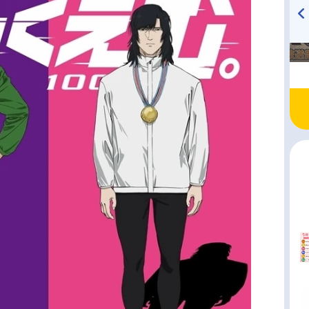
TVアニメ『戦隊大失格』
ハイキュー!! 烏野高校放送部!
radio 大直会 2nd season