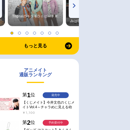
Trignalのキラキラ☆ビートＲ
森久保祥太郎×浪川大輔 つま
みは塩だけ
もっと見る
アニメイト
通販ランキング
1
第
位
発売中
【くじメイト】今井文也のくじメ
イトVol.4～チャラめに見える幼
馴染、実は一途で独占欲が強いん
￥1,100
です～
2
第
位
予約受付中
【グッズ-マスコット】あんさん