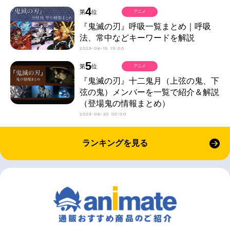
4
第
位
アニメ
『鬼滅の刃』呼吸一覧まとめ｜呼吸
法、常中などキーワードを解説
2023-06-15 19:00
5
第
位
アニメ
『鬼滅の刃』十二鬼月（上弦の鬼、下
弦の鬼）メンバーを一覧で紹介＆解説
（登場鬼の情報まとめ）
2023-06-20 00:00
ランキングを見る