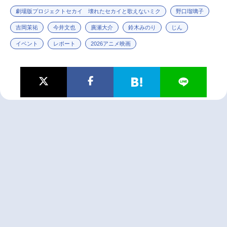
劇場版プロジェクトセカイ 壊れたセカイと歌えないミク
野口瑠璃子
吉岡茉祐
今井文也
廣瀬大介
鈴木みのり
じん
イベント
レポート
2026アニメ映画