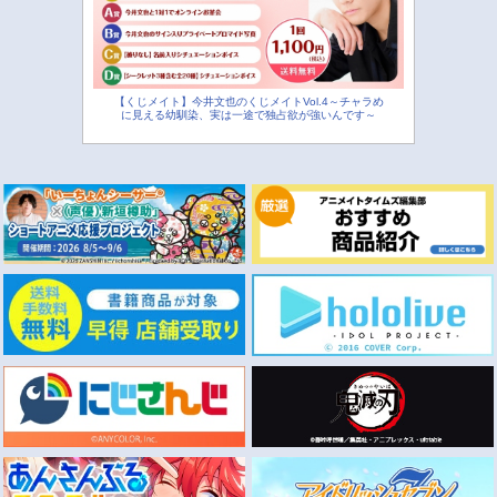
【くじメイト】今井文也のくじメイトVol.4～チャラめ
に見える幼馴染、実は一途で独占欲が強いんです～