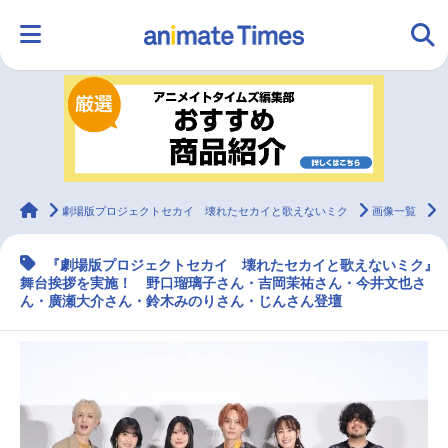
HOME
ランキング
アニメ
声優
ラジオ
みんなの声
グッズ
映画
animateTimes
劇場版プロジェクトセカイ 壊れたセカイと歌えないミク
画像一覧
『劇場版プロジェクトセカイ 壊れたセカイと歌えないミク』
マンガ・ラノベ
ゲーム・アプリ
音楽
コスプレ
舞台挨拶を実施！ 野口瑠璃子さん・吉岡茉祐さん・今井文也さ
ん・廣瀬大介さん・鈴木みのりさん・じんさん登壇
2.5次元
配信・Vtuber
トレンド
無料マンガ
最新記事一覧
アニメ記事一覧
声優記事一覧