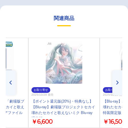
関連商品
お取り寄せ
お取り寄せ
2025/10/29 発売
2025/10/29 発売
ル】「劇場版プ
【ポイント還元版(20%)・特典なし】
【Blu-ray
たセカイと歌え
【Blu-ray】劇場版プロジェクトセカイ
壊れたセカイと歌
クリアファイル
壊れたセカイと歌えないミク Blu-ray
特装限定版
通常版
￥6,600
￥16,500