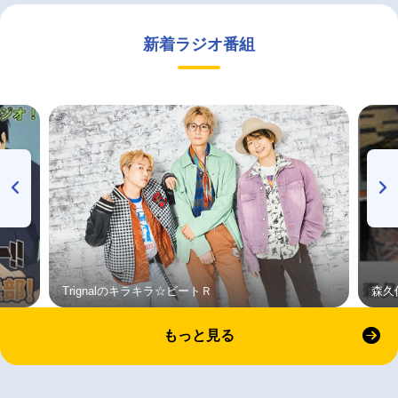
新着ラジオ番組
Trignalのキラキラ☆ビートＲ
森久
もっと見る