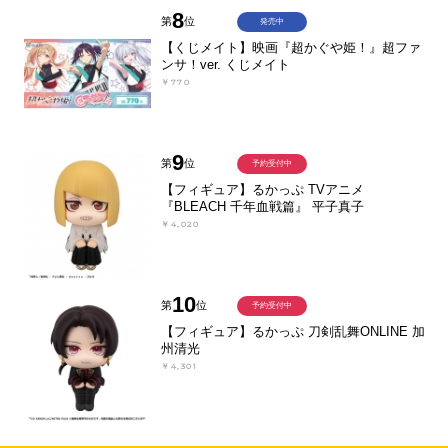
8
第
位
発売中
【くじメイト】映画『超かぐや姫！』超ファ
ンサ！ver. くじメイト
￥770
9
第
位
予約受付中
【フィギュア】るかっぷ TVアニメ
『BLEACH 千年血戦篇』 平子真子
￥4,020
10
第
位
予約受付中
【フィギュア】るかっぷ 刀剣乱舞ONLINE 加
州清光
￥4,301