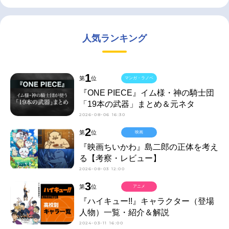
人気ランキング
1
第
位
マンガ・ラノベ
『ONE PIECE』イム様・神の騎士団
「19本の武器」まとめ＆元ネタ
2026-08-06 16:30
2
第
位
映画
『映画ちいかわ』島二郎の正体を考え
る【考察・レビュー】
2026-08-03 12:00
3
第
位
アニメ
『ハイキュー!!』キャラクター（登場
人物）一覧・紹介＆解説
2024-03-11 16:00