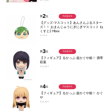
￥1,100
2
第
位
予約受付中
【グッズ-マスコット】あんさんぶるスター
ズ！！ おまんじゅうにぎにぎマスコット ね
くすと2 Hbox
￥770
3
第
位
予約受付中
【フィギュア】るかっぷ 超かぐや姫！ 酒寄
彩葉
￥3,927
4
第
位
予約受付中
【フィギュア】るかっぷ 超かぐや姫！ かぐ
や
￥3,927