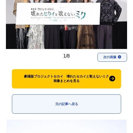
アニメ映画一覧
実写化映画一覧
今期アニメ曜日別一覧
春アニメ
夏アニメ
秋アニメ
冬アニメ
1/8
次の画像
男性声優/女性声優一覧
FOLLOW US
劇場版プロジェクトセカイ 壊れたセカイと歌えないミク
画像まとめを見る
元の記事へ戻る