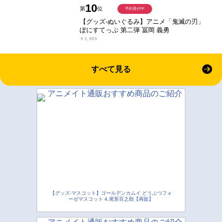
10
第
位
予約受付中
【グッズ-ぬいぐるみ】アニメ「鬼滅の刃」
ぽにすてっぷ 第二弾 冨岡 義勇
￥1,980
すべて見る
【グッズ-マスコット】ゴールデンカムイ どうぶつフォ
ーゼマスコット 4.尾形百之助【再販】