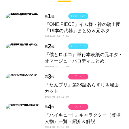
1
第
位
マンガ・ラノベ
『ONE PIECE』イム様・神の騎士団
「19本の武器」まとめ＆元ネタ
2026-08-06 16:30
2
第
位
マンガ・ラノベ
『僕とロボコ』単行本表紙の元ネタ・
オマージュ・パロディまとめ
2026-07-21 10:00
3
第
位
アニメ
『たんプリ』第28話あらすじ＆場面
カット
2026-08-08 12:00
4
第
位
アニメ
『ハイキュー!!』キャラクター（登場
人物）一覧・紹介＆解説
2024-03-11 16:00