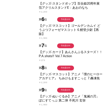
【グッズ-スタンドポップ】百合姫20周年展
箔アクリルスタンドE：あおのなち
￥2,200
6
第
位
予約受付中
【グッズ-マスコット】ゴールデンカムイ ど
うぶつフォーゼマスコット 6.鯉登少尉【再
販】
￥1,980
7
第
位
予約受付中
【グッズ-カード】あんさんぶるスターズ！！
P.A.shots!! Vol.7 Action
￥275
8
第
位
予約受付中
【グッズ-マスコット】アニメ『僕のヒーロー
アカデミア』 ちみけもますこっと 7.轟凍焦
￥2,200
9
第
位
予約受付中
【グッズ-ぬいぐるみ】アニメ「鬼滅の刃」
ぽにすてっぷ 第二弾 不死川 玄弥
￥1,980