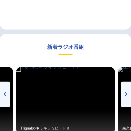
新着ラジオ番組
Trignalのキラキラ☆ビートＲ
森久