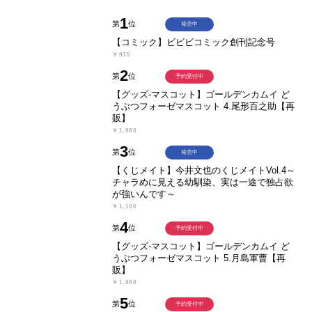
1
第
位
発売中
【コミック】ビビビコミック創刊記念号
￥935
2
第
位
予約受付中
【グッズ-マスコット】ゴールデンカムイ ど
うぶつフォーゼマスコット 4.尾形百之助【再
販】
￥1,980
3
第
位
発売中
【くじメイト】今井文也のくじメイトVol.4～
チャラめに見える幼馴染、実は一途で独占欲
が強いんです～
￥1,100
4
第
位
予約受付中
【グッズ-マスコット】ゴールデンカムイ ど
うぶつフォーゼマスコット 5.月島軍曹【再
販】
￥1,980
5
第
位
予約受付中