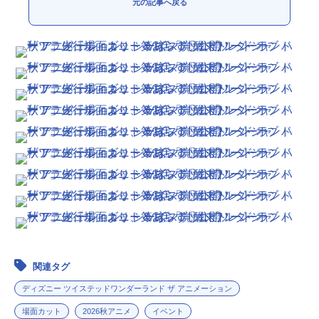
元の記事へ戻る
アニメ映画一覧
実写化映画一覧
今期アニメ曜日別一覧
春アニメ
夏アニメ
秋アニメ
冬アニメ
男性声優/女性声優一覧
FOLLOW US
関連タグ
ディズニー ツイステッドワンダーランド ザ アニメーション
場面カット
2026秋アニメ
イベント