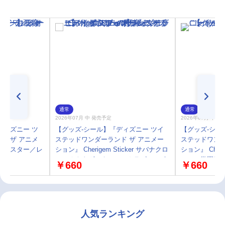
通常
通常
2026年07月 中 発売予定
2026年07月 中 
ディズニー ツ
【グッズ-シール】『ディズニー ツイ
【グッズ-シー
ド ザ アニメ
ステッドワンダーランド ザ アニメー
ステッドワンダ
コースター／レ
ション』 Cherigem Sticker サバナクロ
ション』 Cheri
ー・オクタヴィネル・スカラビア・ポ
ュル・学園長
￥660
￥660
ムフィオーレ・イグニハイド・ディア
ソムニア・グリム
人気ランキング