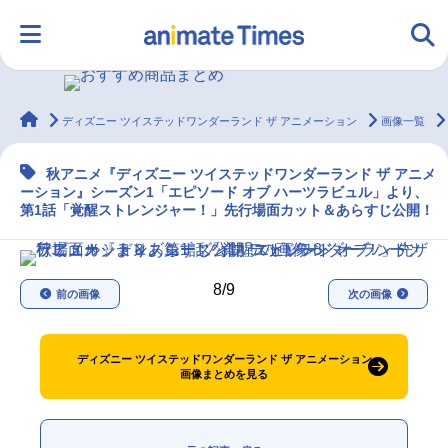
animateTimes
ディズニー ツイステッドワンダーランド ザ アニメーション
画像一覧
HOME
ランキング
アニメ
声優
秋アニメ『ディズニー ツイステッドワンダーランド ザ アニメ
ーション』シーズン1「エピソード オブ ハーツラビュル」より、
ラジオ
みんなの声
グッズ
映画
第1話「覚醒ストレンジャー！」先行場面カット＆あらすじ公開！
マンガ・ラノベ
ゲーム・アプリ
音楽
コスプレ
8/9
前の画像
次の画像
2.5次元
配信・Vtuber
トレンド
無料マンガ
ディズニー ツイステッドワンダーランド ザ アニメーション
画像まとめを見る
最新記事一覧
アニメ記事一覧
声優記事一覧