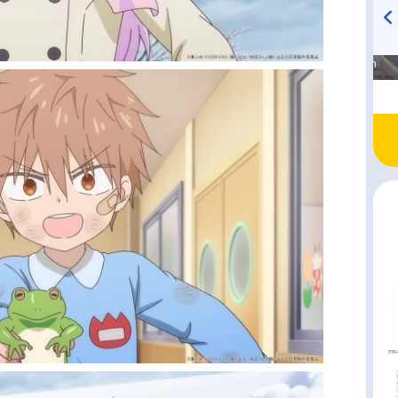
高橋美紀のおんぷの気持ち
TVアニメ『戦隊大失格』
♪ in アニメイトタイムズ
radio 大直会 2nd season