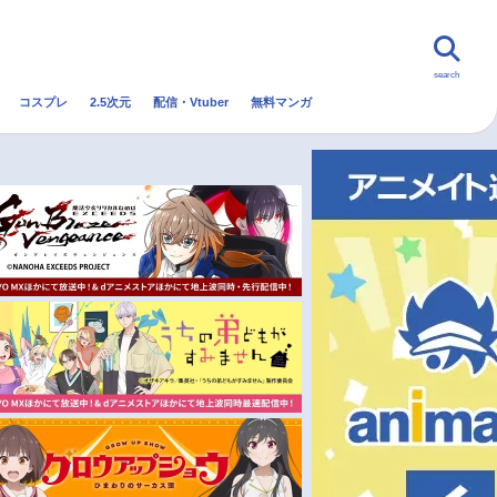
search
コスプレ
2.5次元
配信・Vtuber
無料マンガ
んなの声
グッズ
映画
・Vtuber
トレンド
無料マンガ
秋アニメ
冬アニメ