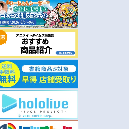
即取り
通常
2025/12/03 発売
2025/12/03 発売
顔に出ない柏田さ
【音楽】TV 顔に出ない柏田さ
【音楽】TV 顔に出ない柏
君+(3)
んと顔に出る太田君 ED「あま
んと顔に出る太田君 OP「
のじゃくヒーロー」/三月のパ
相」/はしメロ 期間生産限
ンタシア 期間生産限定盤
￥1,980
￥3,300