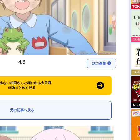
4/6
次の画像
出ない柏田さんと顔に出る太田君
画像まとめを見る
元の記事へ戻る