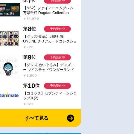
7
第
位
予約受付中
【NS2】ファイアーエムブレム
万紫千紅 Dagdan Collection
￥14,979
8
第
位
予約受付中
【グッズ-食品】刀剣乱舞
ONLINE クリアカードコレクショ
ンガム
￥220
9
第
位
予約受付中
【グッズ-ぬいぐるみ】ディズニ
ー ツイステッドワンダーランド
ミニミニぬいぐるみ(クラブ・ウ
￥2,500
ェアver.) イデア・シュラウド
10
第
位
予約受付中
【コミック】セブンティーンシロ
ップス(2)
￥924
すべて見る