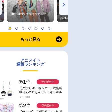
Trignalのキラキラ☆ビートＲ
森久保祥太郎×浪川大輔 つま
みは塩だけ
もっと見る
アニメイト
通販ランキング
1
第
位
予約受付中
【グッズ-キーホルダー】呪術廻
戦 ふわコロりんセットキーホル
ダー【アニメイト特典付】
￥1,100
2
第
位
予約受付中
【Blu-ray】『劇場版モノノ怪 第