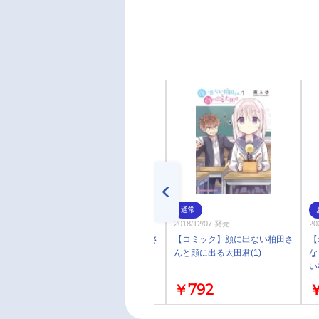
通常
通常
2019/07/09 発売
2018/12/07 発売
20
【コミック】顔に出ない柏田さ
【コミック】顔に出ない柏田さ
【
んと顔に出る太田君(2)
んと顔に出る太田君(1)
な
い
Bl
￥792
￥792
￥