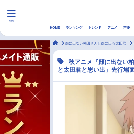
menu
HOME
ランキング
トレンド
アニメ
声優
HOME
ランキング
アニ
animateTimes
顔に出ない柏田さんと顔に出る太田君
マンガ・ラノベ
ゲーム・アプリ
音楽
秋アニメ『顔に出ない柏
と太田君と思い出」先行場
最新記事一覧
アニメ記事一覧
声優記事一覧