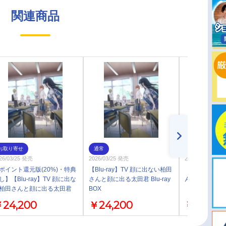
関連商品
お取り寄せ
通常
通常
26/03/25 発売
2026/03/25 発売
2025/12/09 発売
ポイント還元版(20%)・特典
【Blu-ray】TV 顔に出ない柏田
【コミック】
し】【Blu-ray】TV 顔に出な
さんと顔に出る太田君 Blu-ray
んと顔に出る太田
柏田さんと顔に出る太田君
BOX
u-ray BOX
24,200
￥24,200
￥792