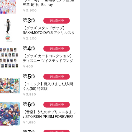
三章 蛇神』Blu-ray
￥9,900
3
第
位
予約受付中
【グッズ-スタンドポップ】
SAKAMOTO DAYS アクリルスタ
ンド～Sunny Afternoon～ 4.南雲
￥2,200
4
第
位
予約受付中
【グッズ-カードコレクション】
ディズニー ツイステッドワンダ
ーランド ランダムカードコレク
￥400
ション クラブ・ウェアver.
5
第
位
予約受付中
【コミック】魔入りました!入間
くん(50) 特装版
￥3,850
6
第
位
予約受付中
【音楽】うたの☆プリンスさまっ
♪ ST☆RISH PRISM FOREVER!
￥1,650