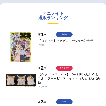
アニメイト
通販ランキング
1
第
位
発売中
【コミック】ビビビコミック創刊記念号
￥935
2
第
位
予約受付中
【グッズ-マスコット】ゴールデンカムイ ど
うぶつフォーゼマスコット 4.尾形百之助【再
販】
￥1,980
3
第
位
発売中