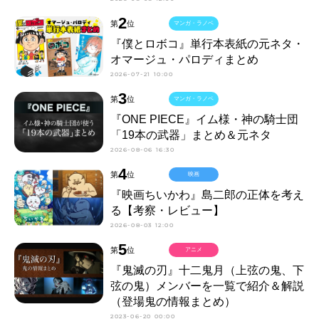
2
第
位
マンガ・ラノベ
『僕とロボコ』単行本表紙の元ネタ・
オマージュ・パロディまとめ
2026-07-21 10:00
3
第
位
マンガ・ラノベ
『ONE PIECE』イム様・神の騎士団
「19本の武器」まとめ＆元ネタ
2026-08-06 16:30
4
第
位
映画
『映画ちいかわ』島二郎の正体を考え
る【考察・レビュー】
2026-08-03 12:00
5
第
位
アニメ
『鬼滅の刃』十二鬼月（上弦の鬼、下
弦の鬼）メンバーを一覧で紹介＆解説
（登場鬼の情報まとめ）
2023-06-20 00:00