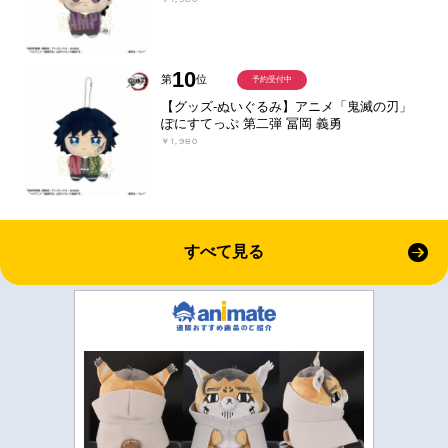
10
第
位
予約受付中
【グッズ-ぬいぐるみ】アニメ「鬼滅の刃」
ぽにすてっぷ 第二弾 冨岡 義勇
￥1,980
すべて見る