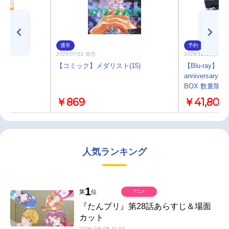
通常
予約
2026/07/22 発売
2026/12/23 発売
3)
【コミック】メダリスト(15)
【Blu-ray】「ユ
anniversary S
BOX 数量限定
￥869
￥41,800
人気ランキング
1
第
位
アニメ
『たんプリ』第28話あらすじ＆場面
カット
2026-08-08 12:00