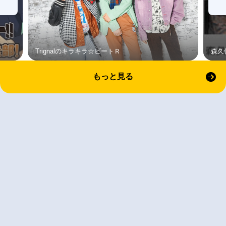
Trignalのキラキラ☆ビートＲ
森久
もっと見る