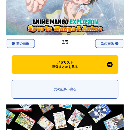
アニメ映画一覧
実写化映画一覧
今期アニメ曜日別一覧
春アニメ
夏アニメ
3/5
前の画像
次の画像
秋アニメ
冬アニメ
男性声優/女性声優一覧
メダリスト
画像まとめを見る
FOLLOW US
元の記事へ戻る