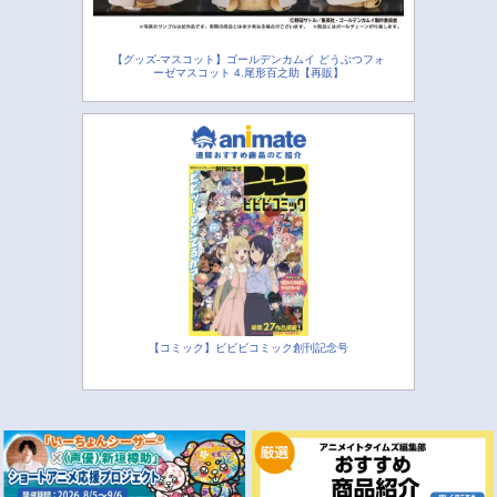
【グッズ-マスコット】ゴールデンカムイ どうぶつフォ
ーゼマスコット 4.尾形百之助【再販】
【コミック】ビビビコミック創刊記念号