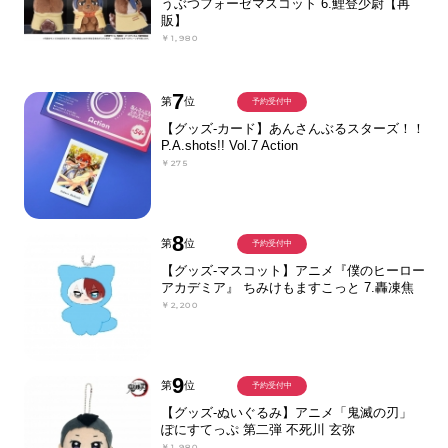
うぶつフォーゼマスコット 6.鯉登少尉【再
販】
￥1,980
7
第
位
予約受付中
【グッズ-カード】あんさんぶるスターズ！！
P.A.shots!! Vol.7 Action
￥275
8
第
位
予約受付中
【グッズ-マスコット】アニメ『僕のヒーロー
アカデミア』 ちみけもますこっと 7.轟凍焦
￥2,200
9
第
位
予約受付中
【グッズ-ぬいぐるみ】アニメ「鬼滅の刃」
ぽにすてっぷ 第二弾 不死川 玄弥
￥1,980