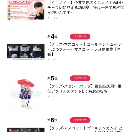
【くじメイト】今井文也のくじメイトVol.4～
チャラめに見える幼馴染、実は一途で独占欲
が強いんです～
￥1,100
4
第
位
予約受付中
【グッズ-マスコット】ゴールデンカムイ ど
うぶつフォーゼマスコット 5.月島軍曹【再
販】
￥1,980
5
第
位
予約受付中
【グッズ-スタンドポップ】百合姫20周年展
箔アクリルスタンドE：あおのなち
￥2,200
6
第
位
予約受付中
【グッズ-マスコット】ゴールデンカムイ ど