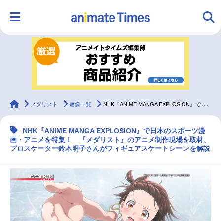
HOME
ランキング
アニメ
声優
ラジオ
みんなの声
グッズ
映画
animateTimes
メダリスト
画像一覧
NHK『ANIME MANGA EXPLOSION』で日本のスポーツ漫画・アニメを特集！
NHK『ANIME MANGA EXPLOSION』で日本のスポーツ漫
マンガ・ラノベ
ゲーム・アプリ
音楽
コスプレ
画・アニメを特集！ 『メダリスト』のアニメ制作現場を取材、
プロスケーター鈴木明子さんがフィギュアスケートシーンを解説
2.5次元
配信・Vtuber
トレンド
無料マンガ
最新記事一覧
アニメ記事一覧
声優記事一覧