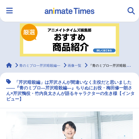
HOME
ランキング
アニメ
声優
ラジオ
みんなの声
グッズ
映画
animateTimes
青のミブロ—芹沢暗殺編—
画像一覧
『青のミブロ—芹沢暗殺編—』梅田修一朗×竹内良太インタビュー
「芹沢暗殺編」は芹沢さんが間違いなく主役だと思いました
マンガ・ラノベ
ゲーム・アプリ
音楽
コスプレ
――『青のミブロ—芹沢暗殺編—』ちりぬにお役・梅田修一朗さ
ん×芹沢鴨役・竹内良太さんが語るキャラクターの生き様【インタ
ビュー】
2.5次元
配信・Vtuber
トレンド
無料マンガ
最新記事一覧
アニメ記事一覧
声優記事一覧