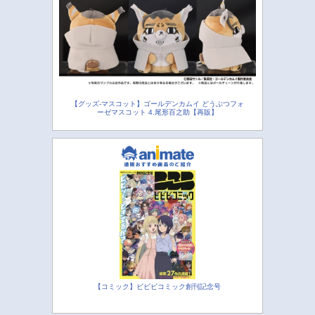
【グッズ-マスコット】ゴールデンカムイ どうぶつフォ
ーゼマスコット 4.尾形百之助【再販】
【コミック】ビビビコミック創刊記念号