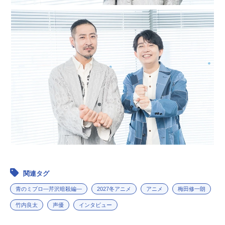
関連タグ
青のミブロ—芹沢暗殺編—
2027冬アニメ
アニメ
梅田修一朗
竹内良太
声優
インタビュー