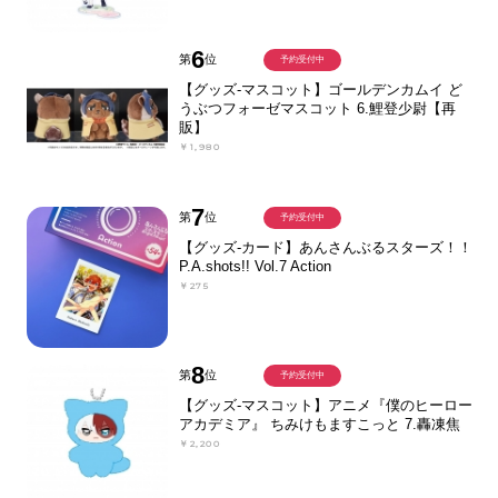
6
第
位
予約受付中
【グッズ-マスコット】ゴールデンカムイ ど
うぶつフォーゼマスコット 6.鯉登少尉【再
販】
￥1,980
7
第
位
予約受付中
【グッズ-カード】あんさんぶるスターズ！！
P.A.shots!! Vol.7 Action
￥275
8
第
位
予約受付中
【グッズ-マスコット】アニメ『僕のヒーロー
アカデミア』 ちみけもますこっと 7.轟凍焦
￥2,200