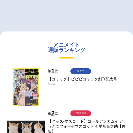
アニメイト
通販ランキング
1
第
位
発売中
【コミック】ビビビコミック創刊記念号
￥935
2
第
位
予約受付中
【グッズ-マスコット】ゴールデンカムイ ど
うぶつフォーゼマスコット 4.尾形百之助【再
販】