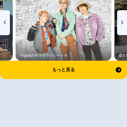
Trignalのキラキラ☆ビートＲ
森久
もっと見る