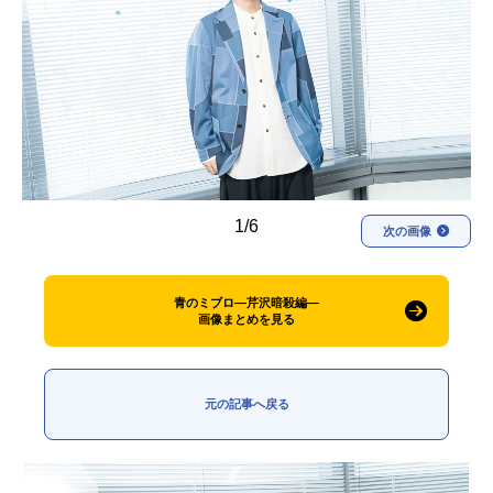
アニメ映画一覧
実写化映画一覧
今期アニメ曜日別一覧
春アニメ
夏アニメ
秋アニメ
冬アニメ
1/6
男性声優/女性声優一覧
次の画像
FOLLOW US
青のミブロ—芹沢暗殺編—
画像まとめを見る
元の記事へ戻る