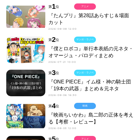
1
第
位
アニメ
『たんプリ』第28話あらすじ＆場面
カット
2026-08-08 12:00
2
第
位
マンガ・ラノベ
『僕とロボコ』単行本表紙の元ネタ・
オマージュ・パロディまとめ
2026-07-21 10:00
3
第
位
マンガ・ラノベ
『ONE PIECE』イム様・神の騎士団
「19本の武器」まとめ＆元ネタ
2026-08-06 16:30
4
第
位
映画
『映画ちいかわ』島二郎の正体を考え
る【考察・レビュー】
2026-08-03 12:00
5
第
位
アニメ