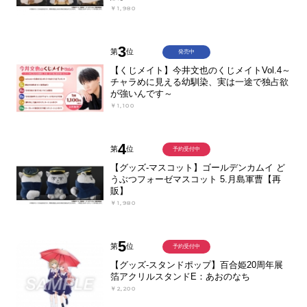
￥1,980
3
第
位
発売中
【くじメイト】今井文也のくじメイトVol.4～
チャラめに見える幼馴染、実は一途で独占欲
が強いんです～
￥1,100
4
第
位
予約受付中
【グッズ-マスコット】ゴールデンカムイ ど
うぶつフォーゼマスコット 5.月島軍曹【再
販】
￥1,980
5
第
位
予約受付中
【グッズ-スタンドポップ】百合姫20周年展
箔アクリルスタンドE：あおのなち
￥2,200