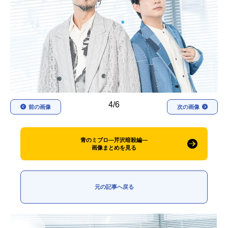
アニメ映画一覧
実写化映画一覧
今期アニメ曜日別一覧
春アニメ
夏アニメ
秋アニメ
冬アニメ
4/6
男性声優/女性声優一覧
前の画像
次の画像
FOLLOW US
青のミブロ—芹沢暗殺編—
画像まとめを見る
元の記事へ戻る