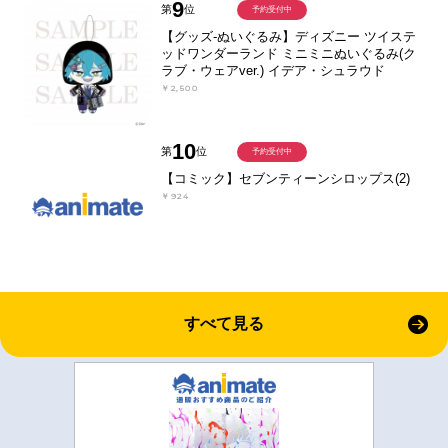
9
第
位
予約受付中
【グッズ-ぬいぐるみ】ディズニー ツイステ
ッドワンダーランド ミニミニぬいぐるみ(ク
ラブ・ウェアver.) イデア・シュラウド
￥2,500
10
第
位
予約受付中
【コミック】セブンティーンシロップス(2)
￥924
すべて見る