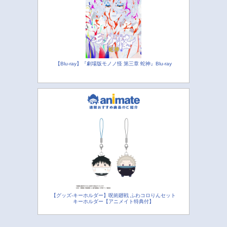
【Blu-ray】『劇場版モノノ怪 第三章 蛇神』Blu-ray
【グッズ-キーホルダー】呪術廻戦 ふわコロりんセット
キーホルダー【アニメイト特典付】