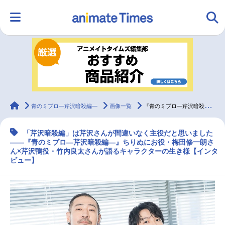
HOME
ランキング
アニメ
声優
ラジオ
みんなの声
グッズ
映画
animateTimes
青のミブロ—芹沢暗殺編—
画像一覧
『青のミブロ—芹沢暗殺編—』梅田修一朗×竹内良太インタビュー
「芹沢暗殺編」は芹沢さんが間違いなく主役だと思いました
マンガ・ラノベ
ゲーム・アプリ
音楽
コスプレ
――『青のミブロ—芹沢暗殺編—』ちりぬにお役・梅田修一朗さ
ん×芹沢鴨役・竹内良太さんが語るキャラクターの生き様【インタ
ビュー】
2.5次元
配信・Vtuber
トレンド
無料マンガ
最新記事一覧
アニメ記事一覧
声優記事一覧