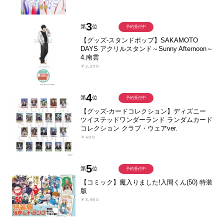
3
第
位
予約受付中
【グッズ-スタンドポップ】SAKAMOTO
DAYS アクリルスタンド～Sunny Afternoon～
4.南雲
￥2,200
4
第
位
予約受付中
【グッズ-カードコレクション】ディズニー
ツイステッドワンダーランド ランダムカード
コレクション クラブ・ウェアver.
￥400
5
第
位
予約受付中
【コミック】魔入りました!入間くん(50) 特装
版
￥3,850