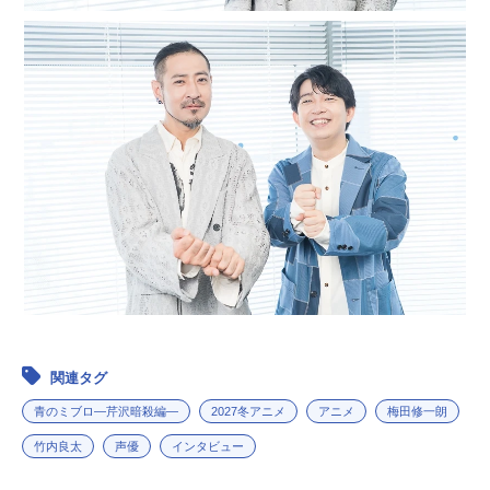
関連タグ
青のミブロ—芹沢暗殺編—
2027冬アニメ
アニメ
梅田修一朗
竹内良太
声優
インタビュー