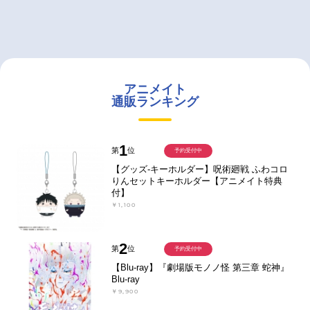
アニメイト
通販ランキング
1
第
位
予約受付中
【グッズ-キーホルダー】呪術廻戦 ふわコロ
りんセットキーホルダー【アニメイト特典
付】
￥1,100
2
第
位
予約受付中
【Blu-ray】『劇場版モノノ怪 第三章 蛇神』
Blu-ray
￥9,900