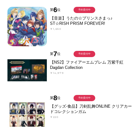
6
第
位
予約受付中
【音楽】うたの☆プリンスさまっ♪
ST☆RISH PRISM FOREVER!
￥1,650
7
第
位
予約受付中
【NS2】ファイアーエムブレム 万紫千紅
Dagdan Collection
￥14,979
8
第
位
予約受付中
【グッズ-食品】刀剣乱舞ONLINE クリアカー
ドコレクションガム
￥220