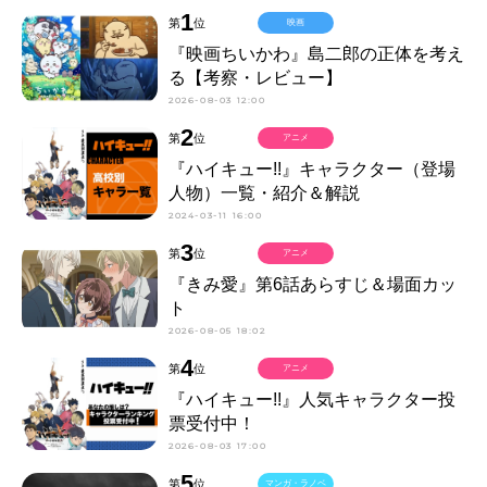
1
第
位
映画
『映画ちいかわ』島二郎の正体を考え
る【考察・レビュー】
2026-08-03 12:00
2
第
位
アニメ
『ハイキュー!!』キャラクター（登場
人物）一覧・紹介＆解説
2024-03-11 16:00
3
第
位
アニメ
『きみ愛』第6話あらすじ＆場面カッ
ト
2026-08-05 18:02
4
第
位
アニメ
『ハイキュー!!』人気キャラクター投
票受付中！
2026-08-03 17:00
5
第
位
マンガ・ラノベ