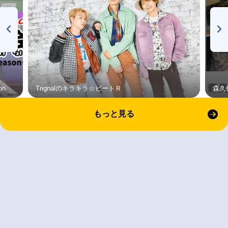
on
Trignalのキラキラ☆ビートＲ
森久
もっと見る