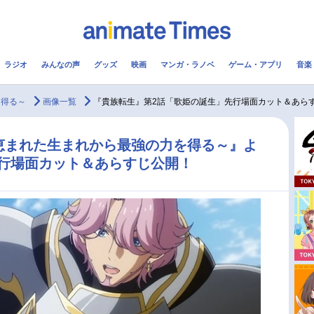
ラジオ
みんなの声
グッズ
映画
マンガ・ラノベ
ゲーム・アプリ
音楽
メ
声優
ラジオ
み
を得る～
画像一覧
『貴族転生』第2話「歌姫の誕生」先行場面カット＆あら
コスプレ
2.5次元
配信
恵まれた生まれから最強の力を得る～』よ
行場面カット＆あらすじ公開！
アニメ映画一覧
今期アニメ曜日別一覧
実写化映画一覧
春アニメ
男性声優/女性声優一覧
夏アニメ
FOLLOW US