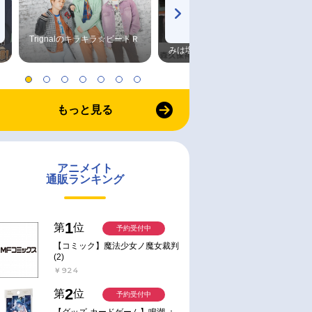
Trignalのキラキラ☆ビートＲ
森久保祥太郎×浪川大輔 つま
みは塩だけ
もっと見る
アニメイト
通販ランキング
1
第
位
予約受付中
【コミック】魔法少女ノ魔女裁判
(2)
￥924
2
第
位
予約受付中
【グッズ-カードゲーム】鳴潮 ：