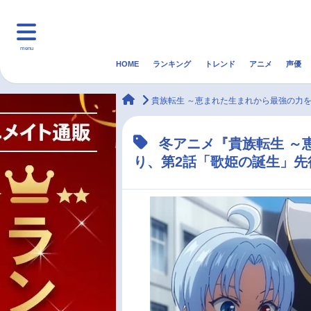
menu
HOME
ランキング
トレンド
アニメ
声優
HOME
ランキング
アニ
animateTimes
貴族転生 ～恵まれた生まれから最強の力
マンガ・ラノベ
ゲーム・アプリ
音楽
冬アニメ『貴族転生 ～
り、第2話「歌姫の誕生」先
最新記事一覧
アニメ記事一覧
声優記事一覧