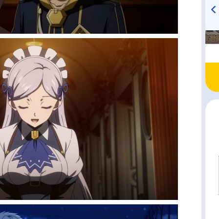
TVアニメ『戦隊大失格』
ハイキュー!! 烏野高校放送部!
radio 大直会 2nd season