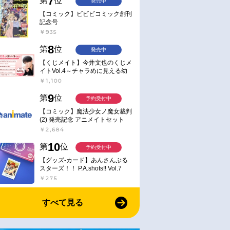
7
第
位
発売中
【コミック】ビビビコミック創刊
記念号
￥935
8
第
位
発売中
【くじメイト】今井文也のくじメ
イトVol.4～チャラめに見える幼
馴染、実は一途で独占欲が強いん
￥1,100
です～
9
第
位
予約受付中
【コミック】魔法少女ノ魔女裁判
(2) 発売記念 アニメイトセット
【アクリルスタンド2種セット購
￥2,684
入用シリアル付き】【完全受注生
産】
10
第
位
予約受付中
【グッズ-カード】あんさんぶる
スターズ！！ P.A.shots!! Vol.7
Action
￥275
すべて見る