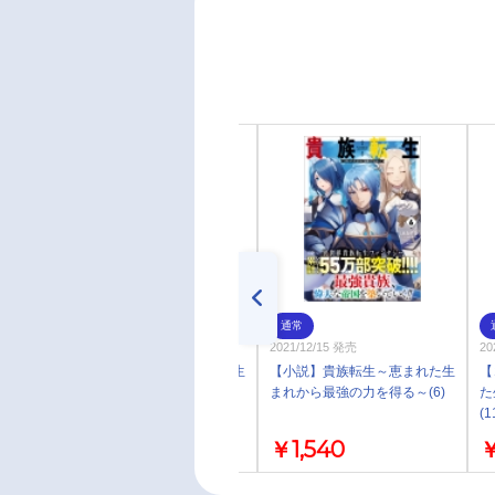
通常
通常
2022/06/15 発売
2021/12/15 発売
20
【小説】貴族転生～恵まれた生
【小説】貴族転生～恵まれた生
【
まれから最強の力を得る～(7)
まれから最強の力を得る～(6)
た
(1
￥1,540
￥1,540