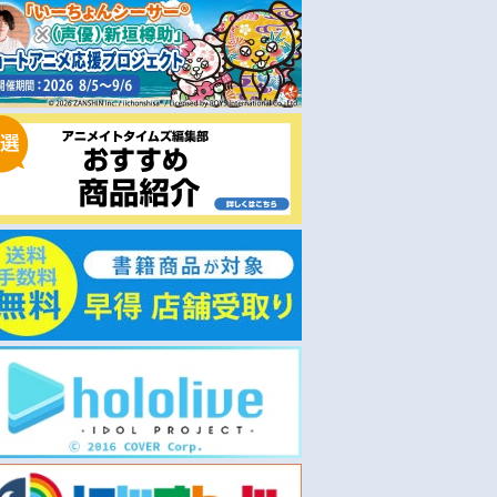
通常
通常
2026/04/25 発売
2026/04/25 発売
TVアニメ「貴族転
【グッズ-スタンドポップ】貴
【グッズ-キーホルダー】貴
生まれから最強の
族転生 ～恵まれた生まれから
転生 ～恵まれた生まれから
ray BOX
最強の力を得る～ ころっと ア
強の力を得る～ ラバーキー
クリルフィギュア／ノア
ルダー／ノア
￥770
￥715