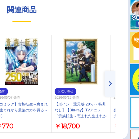
関連商品
通常
お取り寄せ
通常
26/05/07 発売
2026/05/13 発売
2026/05/13 発売
コミック】貴族転生～恵まれ
【ポイント還元版(20%)・特典
【Blu-ray】
生まれから最強の力を得る～
なし】【Blu-ray】TVアニメ
生～恵まれた
1)
「貴族転生～恵まれた生まれか
力を得る～」Blu-
ら最強の力を得る～」Blu-ray
￥770
￥18,700
￥18,700
BOX