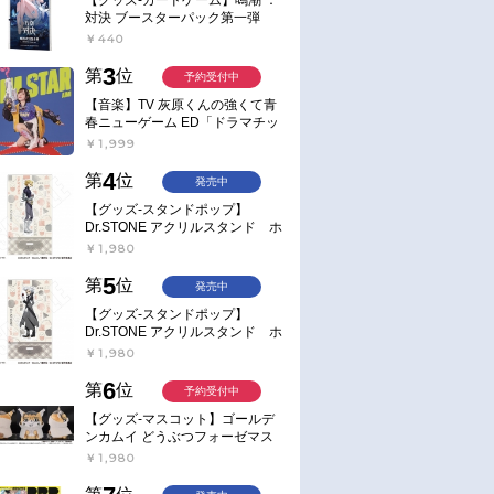
対決 ブースターパック第一弾
【ポイント2倍】
￥440
3
第
位
予約受付中
【音楽】TV 灰原くんの強くて青
春ニューゲーム ED「ドラマチッ
ク逃避行」収録シングル AIM
￥1,999
STAR/愛美【通常盤】
4
第
位
発売中
【グッズ-スタンドポップ】
Dr.STONE アクリルスタンド ホ
ワイマンといっしょver. スタン
￥1,980
リー・スナイダー
5
第
位
発売中
【グッズ-スタンドポップ】
Dr.STONE アクリルスタンド ホ
ワイマンといっしょver. Dr.ゼノ
￥1,980
6
第
位
予約受付中
【グッズ-マスコット】ゴールデ
ンカムイ どうぶつフォーゼマス
コット 4.尾形百之助【再販】
￥1,980