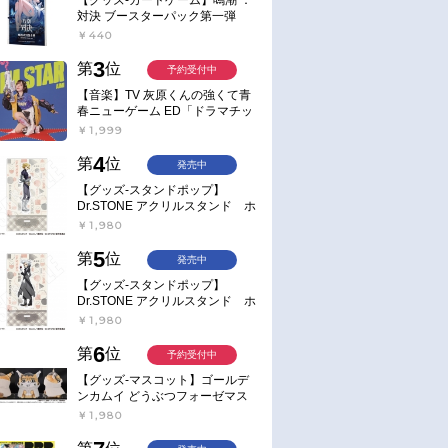
対決 ブースターパック第一弾
【ポイント2倍】
￥440
3
第
位
予約受付中
【音楽】TV 灰原くんの強くて青
春ニューゲーム ED「ドラマチッ
ク逃避行」収録シングル AIM
￥1,999
STAR/愛美【通常盤】
4
第
位
発売中
【グッズ-スタンドポップ】
Dr.STONE アクリルスタンド ホ
ワイマンといっしょver. スタン
￥1,980
リー・スナイダー
5
第
位
発売中
【グッズ-スタンドポップ】
Dr.STONE アクリルスタンド ホ
ワイマンといっしょver. Dr.ゼノ
￥1,980
6
第
位
予約受付中
【グッズ-マスコット】ゴールデ
ンカムイ どうぶつフォーゼマス
コット 4.尾形百之助【再販】
￥1,980