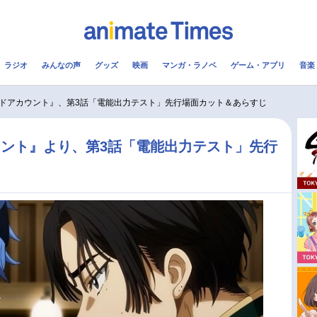
ラジオ
みんなの声
グッズ
映画
マンガ・ラノベ
ゲーム・アプリ
音楽
メ
声優
ラジオ
み
ドアカウント』、第3話「電能出力テスト」先行場面カット＆あらすじ
コスプレ
2.5次元
配信
ント』より、第3話「電能出力テスト」先行
！
アニメ映画一覧
今期アニメ曜日別一覧
実写化映画一覧
春アニメ
男性声優/女性声優一覧
夏アニメ
FOLLOW US