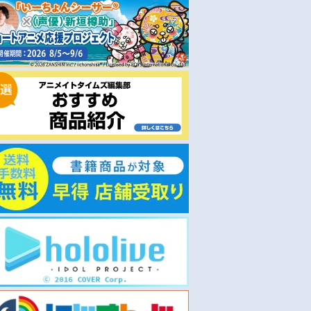
予約
予約
2026/08/21 発売
2026/08/21 発売
ンドポップ】TV
【グッズ-カード】TVアニメ
【グッズ-カード】TVアニ
ドアカウント』
『デッドアカウント』 トレー
『デッドアカウント』 トレ
ド しゃがみこ
ディングSNS風カード しゃが
ディングオーロラカード し
みこみver.
がみこみver.
￥880
￥385