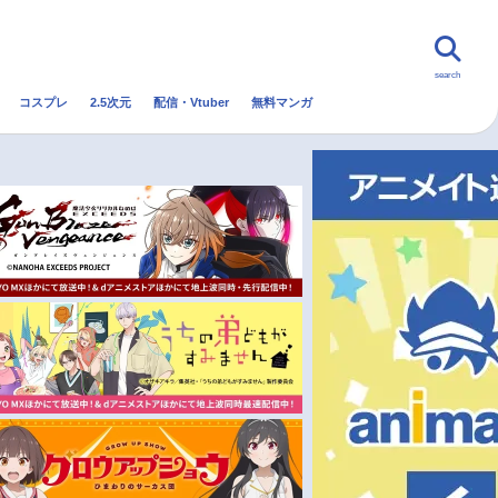
search
コスプレ
2.5次元
配信・Vtuber
無料マンガ
んなの声
グッズ
映画
・Vtuber
トレンド
無料マンガ
秋アニメ
冬アニメ