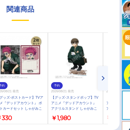
関連商品
予約
予約
予約
26/08/21 発売
2026/08/21 発売
2026/08/21 発売
グッズ-ポストカード】TVア
【グッズ-スタンドポップ】TV
【グッズ-スタ
メ『デッドアカウント』 ポ
アニメ『デッドアカウント』
アニメ『デッ
トカードセット しゃがみこ
アクリルスタンド しゃがみこ
アクリルスタン
ver. 鋭義 泥
みver. 輪狩 実
みver. 霞流 括
330
￥1,980
￥1,980