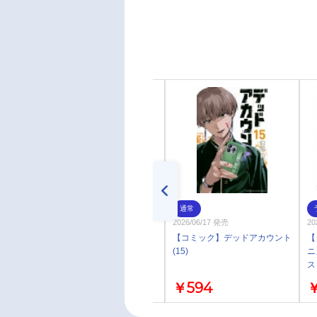
通常
通常
2026年07月 中 発売予定
2026/06/17 発売
20
【グッズ-バッチ】TVアニメ
【コミック】デッドアカウント
【
『デッドアカウント』 トレー
(15)
ニ
ディングまるめいつ缶バッジ
ス
み
￥495
￥594
￥