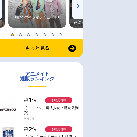
Trignalのキラキラ☆ビートＲ
森久保祥太郎×浪川大輔 つま
みは塩だけ
もっと見る
アニメイト
通販ランキング
1
第
位
予約受付中
【コミック】魔法少女ノ魔女裁判
(2)
￥924
2
第
位
予約受付中
【グッズ-カードゲーム】鳴潮 ：