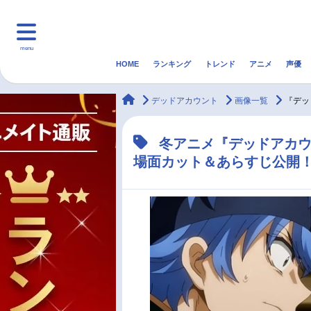
menu
HOME
ランキング
トレンド
アニメ
声優
HOME
ランキング
アニ
animateTimes
デッドアカウント
画像一覧
『デッ
マンガ・ラノベ
ゲーム・アプリ
音楽
冬アニメ『デッドアカウ
場面カット＆あらすじ公開
最新記事一覧
アニメ記事一覧
声優記事一覧