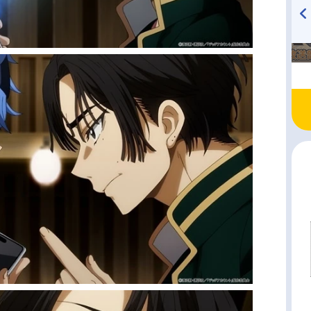
TVアニメ『戦隊大失格』
ハイキュー!! 烏野高校放送部!
radio 大直会 2nd season