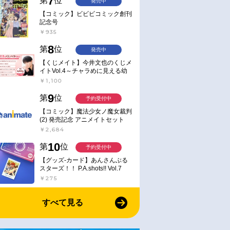
7
第
位
発売中
【コミック】ビビビコミック創刊
記念号
￥935
8
第
位
発売中
【くじメイト】今井文也のくじメ
イトVol.4～チャラめに見える幼
馴染、実は一途で独占欲が強いん
￥1,100
です～
9
第
位
予約受付中
【コミック】魔法少女ノ魔女裁判
(2) 発売記念 アニメイトセット
【アクリルスタンド2種セット購
￥2,684
入用シリアル付き】【完全受注生
産】
10
第
位
予約受付中
【グッズ-カード】あんさんぶる
スターズ！！ P.A.shots!! Vol.7
Action
￥275
すべて見る