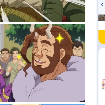
TVアニメ『戦隊大失格』
ハイキュー!! 烏野高校放送部!
radio 大直会 2nd season