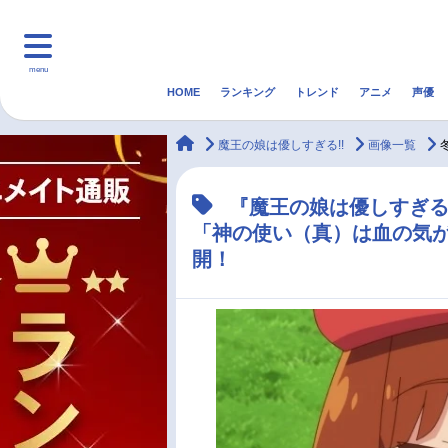
menu
HOME
ランキング
トレンド
アニメ
声優
HOME
ランキング
アニ
animateTimes
魔王の娘は優しすぎる!!
画像一覧
マンガ・ラノベ
ゲーム・アプリ
音楽
『魔王の娘は優しすぎる!
「神の使い（真）は血の気が
最新記事一覧
開！
アニメ記事一覧
声優記事一覧