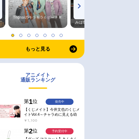
Trignalのキラキラ☆ビートＲ
森久保祥太郎×浪川大輔 つま
みは塩だけ
もっと見る
アニメイト
通販ランキング
1
第
位
発売中
【くじメイト】今井文也のくじメ
イトVol.4～チャラめに見える幼
馴染、実は一途で独占欲が強いん
￥1,100
です～
2
第
位
予約受付中
【グッズ-マスコット】あんさん