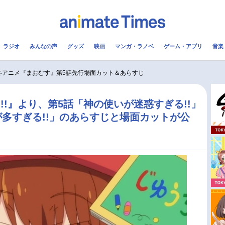
ラジオ
みんなの声
グッズ
映画
マンガ・ラノベ
ゲーム・アプリ
音楽
メ
声優
ラジオ
み
冬アニメ『まおむす』第5話先行場面カット＆あらすじ
コスプレ
2.5次元
配信
!』より、第5話「神の使いが迷惑すぎる!!」
多すぎる!!」のあらすじと場面カットが公
アニメ映画一覧
今期アニメ曜日別一覧
実写化映画一覧
春アニメ
男性声優/女性声優一覧
夏アニメ
FOLLOW US