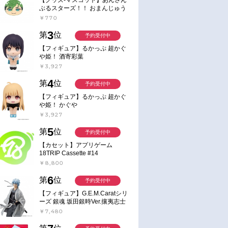
ぶるスターズ！！ おまんじゅう
にぎにぎマスコット ねくすと2
￥770
Hbox
3
第
位
予約受付中
【フィギュア】るかっぷ 超かぐ
や姫！ 酒寄彩葉
￥3,927
4
第
位
予約受付中
【フィギュア】るかっぷ 超かぐ
や姫！ かぐや
￥3,927
5
第
位
予約受付中
【カセット】アプリゲーム
18TRIP Cassette #14
￥8,800
6
第
位
予約受付中
【フィギュア】G.E.M.Caratシリ
ーズ 銀魂 坂田銀時Ver.攘夷志士
完成品フィギュア
￥7,480