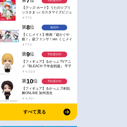
7
第
位
予約受付中
【グッズ-カード】うたの☆プリ
ンスさまっ♪ カスタマイズビジュ
アルカードコレクション Best
￥770
Shots from Everyday Life Ver.
8
第
位
発売中
【くじメイト】映画『超かぐや
姫！』超ファンサ！ver. くじメイ
ト
￥770
9
第
位
予約受付中
【フィギュア】るかっぷ TVアニ
メ『BLEACH 千年血戦篇』 平子
真子
￥4,020
10
第
位
予約受付中
【フィギュア】るかっぷ 刀剣乱
舞ONLINE 加州清光
￥4,301
すべて見る