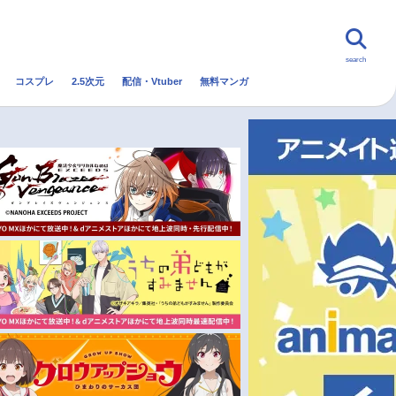
search
コスプレ
2.5次元
配信・Vtuber
無料マンガ
んなの声
グッズ
映画
・Vtuber
トレンド
無料マンガ
秋アニメ
冬アニメ