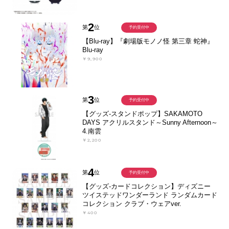
2
第
位
予約受付中
【Blu-ray】『劇場版モノノ怪 第三章 蛇神』
Blu-ray
￥9,900
3
第
位
予約受付中
【グッズ-スタンドポップ】SAKAMOTO
DAYS アクリルスタンド～Sunny Afternoon～
4.南雲
￥2,200
4
第
位
予約受付中
【グッズ-カードコレクション】ディズニー
ツイステッドワンダーランド ランダムカード
コレクション クラブ・ウェアver.
￥400