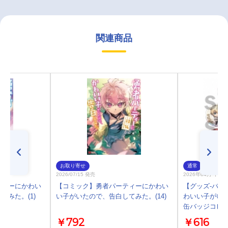
関連商品
お取り寄せ
通常
2026/07/15 発売
2026年04月 下旬
ティーにかわい
【コミック】勇者パーティーにかわい
【グッズ-バッ
みた。(1)
い子がいたので、告白してみた。(14)
わいい子がい
缶バッジコレ
￥792
￥616