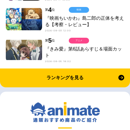
4
第
位
映画
『映画ちいかわ』島二郎の正体を考え
る【考察・レビュー】
2026-08-03 12:00
5
第
位
アニメ
『きみ愛』第6話あらすじ＆場面カッ
ト
2026-08-05 18:02
ランキングを見る