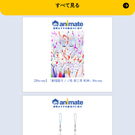
すべて見る
【Blu-ray】『劇場版モノノ怪 第三章 蛇神』Blu-ray