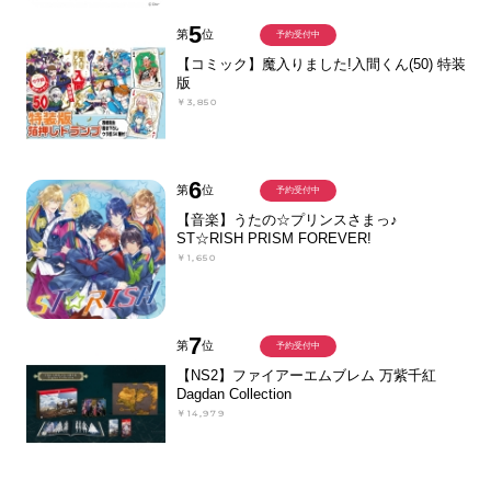
5
第
位
予約受付中
【コミック】魔入りました!入間くん(50) 特装
版
￥3,850
6
第
位
予約受付中
【音楽】うたの☆プリンスさまっ♪
ST☆RISH PRISM FOREVER!
￥1,650
7
第
位
予約受付中
【NS2】ファイアーエムブレム 万紫千紅
Dagdan Collection
￥14,979