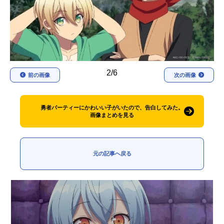
アニメ映画一覧
実写化映画一覧
今期アニメ曜日別一覧
春アニメ
夏アニメ
2/6
前の画像
次の画像
秋アニメ
冬アニメ
男性声優/女性声優一覧
勇者パーティーにかわいい子がいたので、告白してみた。
画像まとめを見る
FOLLOW US
元の記事へ戻る