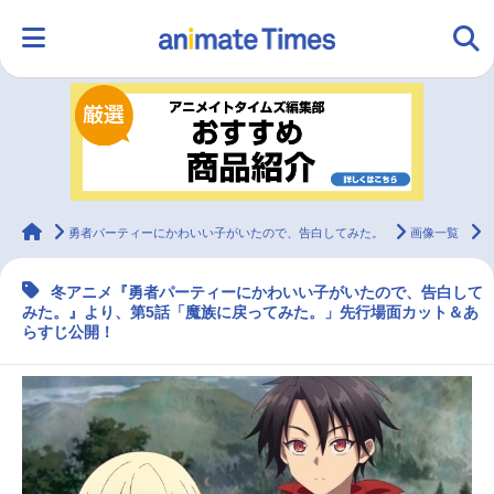
HOME
ランキング
アニメ
声優
ラジオ
みんなの声
グッズ
映画
animateTimes
勇者パーティーにかわいい子がいたので、告白してみた。
画像一覧
冬アニメ『勇者パーティーにかわいい子がいたので、告白して
マンガ・ラノベ
ゲーム・アプリ
音楽
コスプレ
みた。』より、第5話「魔族に戻ってみた。」先行場面カット＆あ
らすじ公開！
2.5次元
配信・Vtuber
トレンド
無料マンガ
最新記事一覧
アニメ記事一覧
声優記事一覧