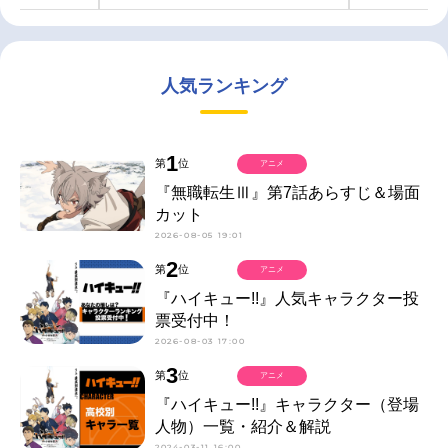
人気ランキング
1
第
位
アニメ
『無職転生Ⅲ』第7話あらすじ＆場面
カット
2026-08-05 19:01
2
第
位
アニメ
『ハイキュー!!』人気キャラクター投
票受付中！
2026-08-03 17:00
3
第
位
アニメ
『ハイキュー!!』キャラクター（登場
人物）一覧・紹介＆解説
2024-03-11 16:00