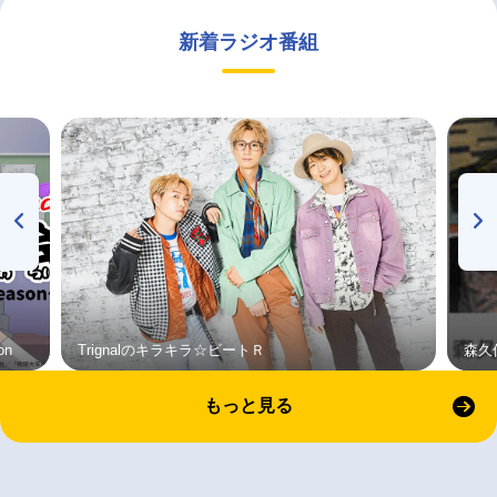
新着ラジオ番組
on
Trignalのキラキラ☆ビートＲ
森久
もっと見る