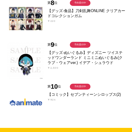
8
第
位
予約受付中
【グッズ-食品】刀剣乱舞ONLINE クリアカー
ドコレクションガム
￥220
9
第
位
予約受付中
【グッズ-ぬいぐるみ】ディズニー ツイステ
ッドワンダーランド ミニミニぬいぐるみ(ク
ラブ・ウェアver.) イデア・シュラウド
￥2,500
10
第
位
予約受付中
【コミック】セブンティーンシロップス(2)
￥924