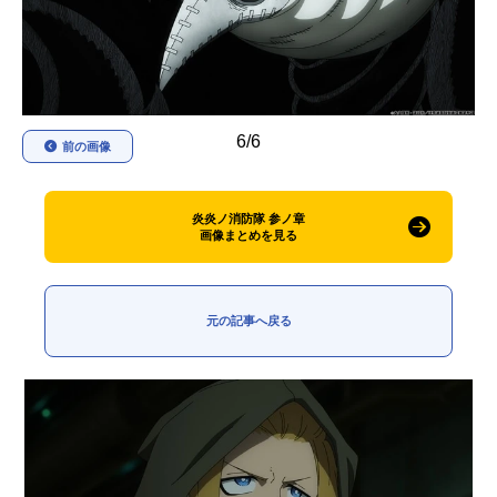
アニメ映画一覧
実写化映画一覧
今期アニメ曜日別一覧
春アニメ
夏アニメ
6/6
前の画像
秋アニメ
冬アニメ
炎炎ノ消防隊 参ノ章
男性声優/女性声優一覧
画像まとめを見る
FOLLOW US
元の記事へ戻る