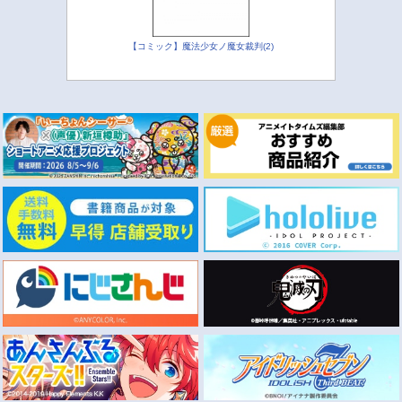
【コミック】魔法少女ノ魔女裁判(2)