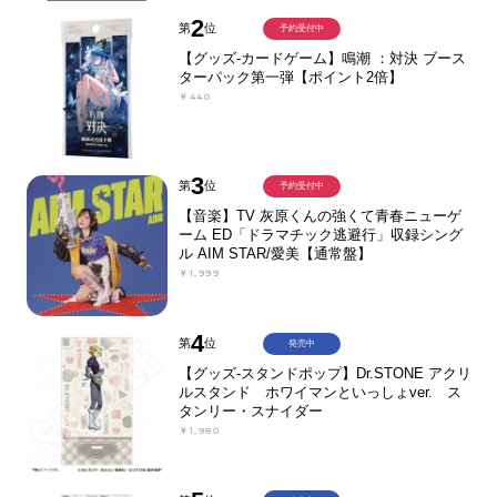
2
第
位
予約受付中
【グッズ-カードゲーム】鳴潮 ：対決 ブース
ターパック第一弾【ポイント2倍】
￥440
3
第
位
予約受付中
【音楽】TV 灰原くんの強くて青春ニューゲ
ーム ED「ドラマチック逃避行」収録シング
ル AIM STAR/愛美【通常盤】
￥1,999
4
第
位
発売中
【グッズ-スタンドポップ】Dr.STONE アクリ
ルスタンド ホワイマンといっしょver. ス
タンリー・スナイダー
￥1,980