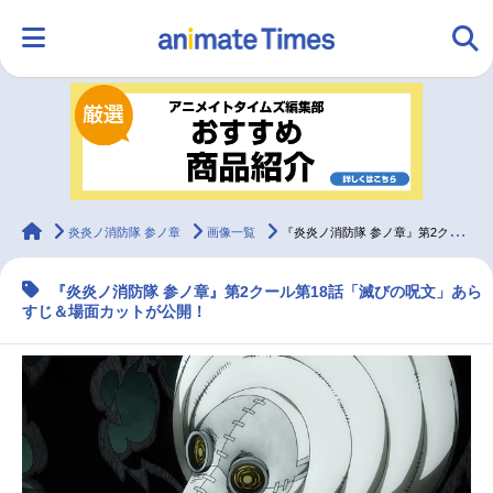
HOME
ランキング
アニメ
声優
ラジオ
みんなの声
グッズ
映画
animateTimes
炎炎ノ消防隊 参ノ章
画像一覧
『炎炎ノ消防隊 参ノ章』第2クール第18話「滅びの呪文」あらすじ＆場面カット
『炎炎ノ消防隊 参ノ章』第2クール第18話「滅びの呪文」あら
マンガ・ラノベ
ゲーム・アプリ
音楽
コスプレ
すじ＆場面カットが公開！
2.5次元
配信・Vtuber
トレンド
無料マンガ
最新記事一覧
アニメ記事一覧
声優記事一覧