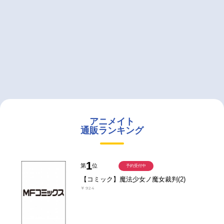
アニメイト
通販ランキング
1
第
位
予約受付中
【コミック】魔法少女ノ魔女裁判(2)
￥924