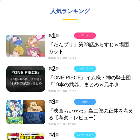
人気ランキング
1
第
位
アニメ
『たんプリ』第28話あらすじ＆場面
カット
2026-08-08 12:00
2
第
位
マンガ・ラノベ
『ONE PIECE』イム様・神の騎士団
「19本の武器」まとめ＆元ネタ
2026-08-06 16:30
3
第
位
映画
『映画ちいかわ』島二郎の正体を考え
る【考察・レビュー】
2026-08-03 12:00
4
第
位
マンガ・ラノベ