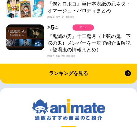
『僕とロボコ』単行本表紙の元ネタ・
オマージュ・パロディまとめ
2026-07-21 10:00
5
第
位
アニメ
『鬼滅の刃』十二鬼月（上弦の鬼、下
弦の鬼）メンバーを一覧で紹介＆解説
（登場鬼の情報まとめ）
2023-06-20 00:00
ランキングを見る