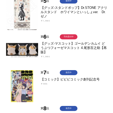
5
第
位
発売中
【グッズ-スタンドポップ】Dr.STONE アクリ
ルスタンド ホワイマンといっしょver. Dr.
ゼノ
￥1,980
6
第
位
予約受付中
【グッズ-マスコット】ゴールデンカムイ ど
うぶつフォーゼマスコット 4.尾形百之助【再
販】
￥1,980
7
第
位
発売中
【コミック】ビビビコミック創刊記念号
￥935
8
第
位
発売中