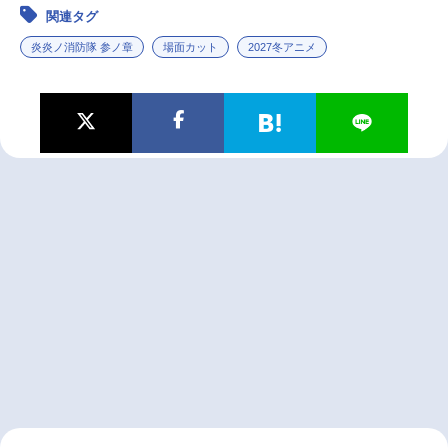
関連タグ
炎炎ノ消防隊 参ノ章
場面カット
2027冬アニメ