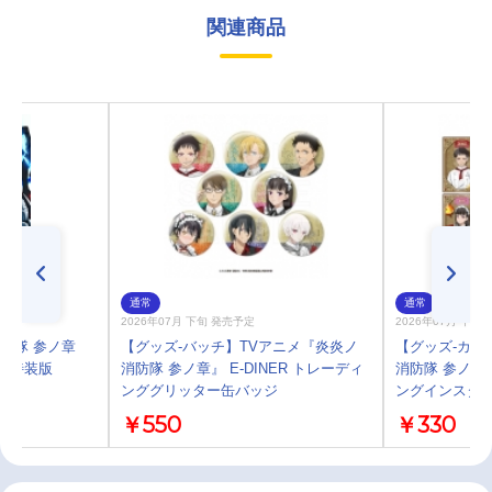
関連商品
通常
通常
2026年07月 下旬 発売予定
2026年07月 下旬
ノ消防隊 参ノ章
【グッズ-バッチ】TVアニメ『炎炎ノ
【グッズ-カー
生産特装版
消防隊 参ノ章』 E-DINER トレーディ
消防隊 参ノ章』
ンググリッター缶バッジ
ングインスタ
￥550
￥330