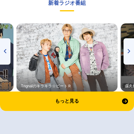
新着ラジオ番組
Trignalのキラキラ☆ビートＲ
森久
もっと見る