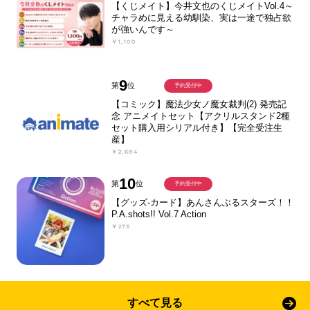
【くじメイト】今井文也のくじメイトVol.4～
チャラめに見える幼馴染、実は一途で独占欲
が強いんです～
￥1,100
9
第
位
予約受付中
【コミック】魔法少女ノ魔女裁判(2) 発売記
念 アニメイトセット【アクリルスタンド2種
セット購入用シリアル付き】【完全受注生
産】
￥2,684
10
第
位
予約受付中
【グッズ-カード】あんさんぶるスターズ！！
P.A.shots!! Vol.7 Action
￥275
すべて見る