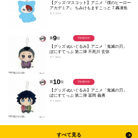
【グッズ-マスコット】アニメ『僕のヒーロー
アカデミア』 ちみけもますこっと 7.轟凍焦
￥2,200
9
第
位
予約受付中
【グッズ-ぬいぐるみ】アニメ「鬼滅の刃」
ぽにすてっぷ 第二弾 不死川 玄弥
￥1,980
10
第
位
予約受付中
【グッズ-ぬいぐるみ】アニメ「鬼滅の刃」
ぽにすてっぷ 第二弾 冨岡 義勇
￥1,980
すべて見る