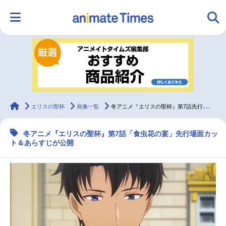
HOME
ランキング
アニメ
声優
ラジオ
みんなの声
グッズ
映画
animateTimes
エリスの聖杯
画像一覧
冬アニメ『エリスの聖杯』第7話先行場面カット＆あらすじ公開
冬アニメ『エリスの聖杯』第7話「食虫花の宴」先行場面カッ
マンガ・ラノベ
ゲーム・アプリ
音楽
コスプレ
ト＆あらすじが公開
2.5次元
配信・Vtuber
トレンド
無料マンガ
最新記事一覧
アニメ記事一覧
声優記事一覧