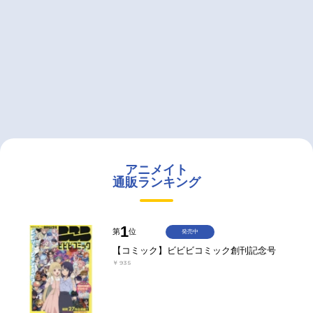
アニメイト
通販ランキング
1
第
位
発売中
【コミック】ビビビコミック創刊記念号
￥935