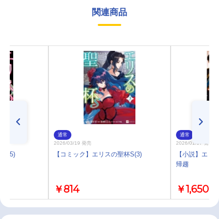
関連商品
通常
通常
2026/03/19 発売
2026/01/07 発売
(5)
【コミック】エリスの聖杯S(3)
【小説】エリス
帰趨
￥814
￥1,650