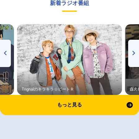
新着ラジオ番組
Trignalのキラキラ☆ビートＲ
森久
もっと見る