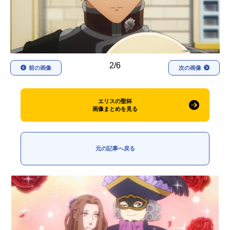
アニメ映画一覧
実写化映画一覧
今期アニメ曜日別一覧
春アニメ
夏アニメ
2/6
前の画像
次の画像
秋アニメ
冬アニメ
エリスの聖杯
男性声優/女性声優一覧
画像まとめを見る
FOLLOW US
元の記事へ戻る