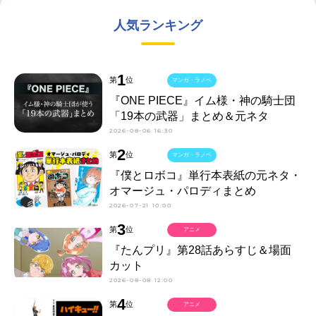
人気ランキング
1
第
位
マンガ・ラノベ
『ONE PIECE』イム様・神の騎士団
「19本の武器」まとめ＆元ネタ
2026-08-06 16:30
2
第
位
マンガ・ラノベ
『僕とロボコ』単行本表紙の元ネタ・
オマージュ・パロディまとめ
2026-07-21 10:00
3
第
位
アニメ
『たんプリ』第28話あらすじ＆場面
カット
2026-08-08 12:00
4
第
位
アニメ