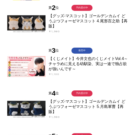
2
第
位
予約受付中
【グッズ-マスコット】ゴールデンカムイ ど
うぶつフォーゼマスコット 4.尾形百之助【再
販】
￥1,980
3
第
位
発売中
【くじメイト】今井文也のくじメイトVol.4～
チャラめに見える幼馴染、実は一途で独占欲
が強いんです～
￥1,100
4
第
位
予約受付中
【グッズ-マスコット】ゴールデンカムイ ど
うぶつフォーゼマスコット 5.月島軍曹【再
販】
￥1,980