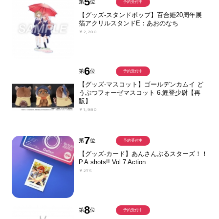
5
第
位
予約受付中
【グッズ-スタンドポップ】百合姫20周年展
箔アクリルスタンドE：あおのなち
￥2,200
6
第
位
予約受付中
【グッズ-マスコット】ゴールデンカムイ ど
うぶつフォーゼマスコット 6.鯉登少尉【再
販】
￥1,980
7
第
位
予約受付中
【グッズ-カード】あんさんぶるスターズ！！
P.A.shots!! Vol.7 Action
￥275
8
第
位
予約受付中