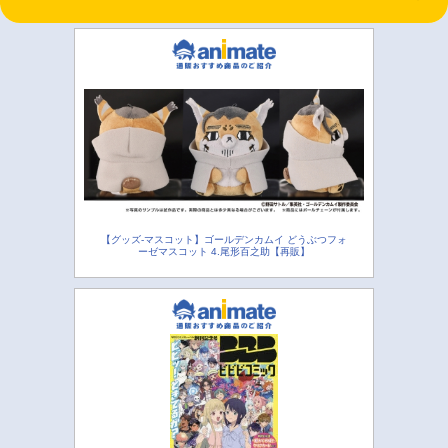
【グッズ-マスコット】ゴールデンカムイ どうぶつフォ
ーゼマスコット 4.尾形百之助【再販】