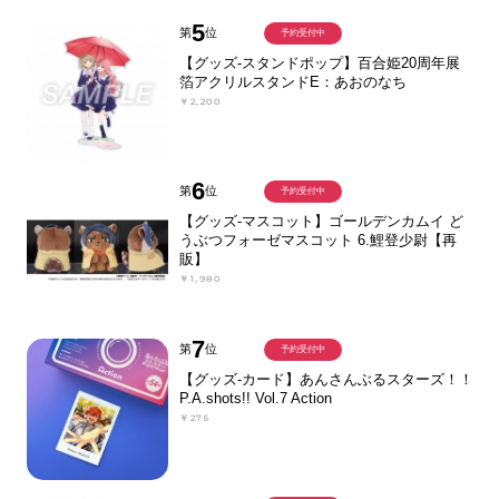
5
第
位
予約受付中
【グッズ-スタンドポップ】百合姫20周年展
箔アクリルスタンドE：あおのなち
￥2,200
6
第
位
予約受付中
【グッズ-マスコット】ゴールデンカムイ ど
うぶつフォーゼマスコット 6.鯉登少尉【再
販】
￥1,980
7
第
位
予約受付中
【グッズ-カード】あんさんぶるスターズ！！
P.A.shots!! Vol.7 Action
￥275