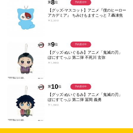
8
第
位
予約受付中
【グッズ-マスコット】アニメ『僕のヒーロー
アカデミア』 ちみけもますこっと 7.轟凍焦
￥2,200
9
第
位
予約受付中
【グッズ-ぬいぐるみ】アニメ「鬼滅の刃」
ぽにすてっぷ 第二弾 不死川 玄弥
￥1,980
10
第
位
予約受付中
【グッズ-ぬいぐるみ】アニメ「鬼滅の刃」
ぽにすてっぷ 第二弾 冨岡 義勇
￥1,980