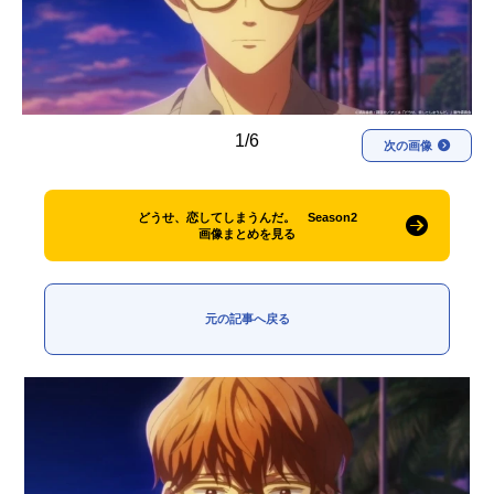
アニメ映画一覧
実写化映画一覧
今期アニメ曜日別一覧
春アニメ
夏アニメ
1/6
次の画像
秋アニメ
冬アニメ
どうせ、恋してしまうんだ。 Season2
男性声優/女性声優一覧
画像まとめを見る
FOLLOW US
元の記事へ戻る