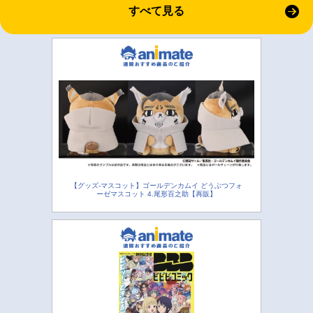
すべて見る
【グッズ-マスコット】ゴールデンカムイ どうぶつフォ
ーゼマスコット 4.尾形百之助【再販】