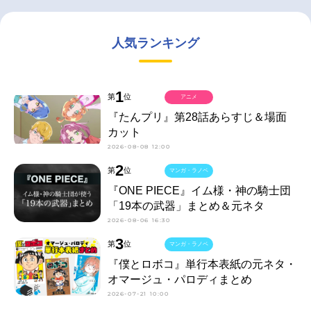
人気ランキング
1
第
位
アニメ
『たんプリ』第28話あらすじ＆場面
カット
2026-08-08 12:00
2
第
位
マンガ・ラノベ
『ONE PIECE』イム様・神の騎士団
「19本の武器」まとめ＆元ネタ
2026-08-06 16:30
3
第
位
マンガ・ラノベ
『僕とロボコ』単行本表紙の元ネタ・
オマージュ・パロディまとめ
2026-07-21 10:00