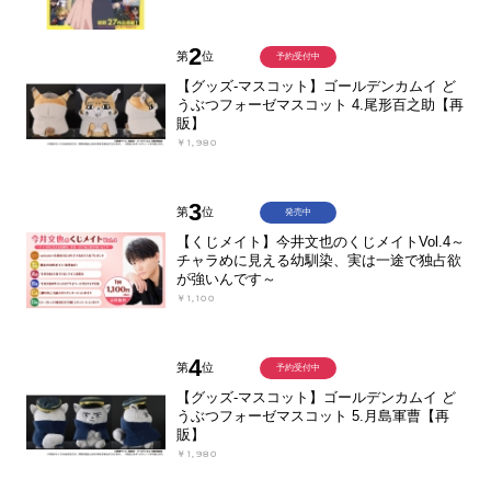
2
第
位
予約受付中
【グッズ-マスコット】ゴールデンカムイ ど
うぶつフォーゼマスコット 4.尾形百之助【再
販】
￥1,980
3
第
位
発売中
【くじメイト】今井文也のくじメイトVol.4～
チャラめに見える幼馴染、実は一途で独占欲
が強いんです～
￥1,100
4
第
位
予約受付中
【グッズ-マスコット】ゴールデンカムイ ど
うぶつフォーゼマスコット 5.月島軍曹【再
販】
￥1,980