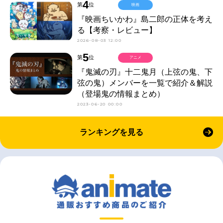
4
第
位
映画
『映画ちいかわ』島二郎の正体を考え
る【考察・レビュー】
2026-08-03 12:00
5
第
位
アニメ
『鬼滅の刃』十二鬼月（上弦の鬼、下
弦の鬼）メンバーを一覧で紹介＆解説
（登場鬼の情報まとめ）
2023-06-20 00:00
ランキングを見る