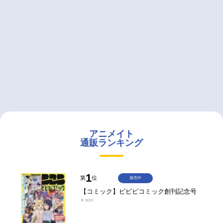
アニメイト
通販ランキング
1
第
位
発売中
【コミック】ビビビコミック創刊記念号
￥935