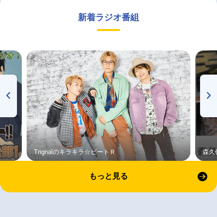
新着ラジオ番組
Trignalのキラキラ☆ビートＲ
森久
もっと見る