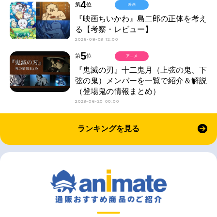
4
第
位
映画
『映画ちいかわ』島二郎の正体を考え
る【考察・レビュー】
2026-08-03 12:00
5
第
位
アニメ
『鬼滅の刃』十二鬼月（上弦の鬼、下
弦の鬼）メンバーを一覧で紹介＆解説
（登場鬼の情報まとめ）
2023-06-20 00:00
ランキングを見る