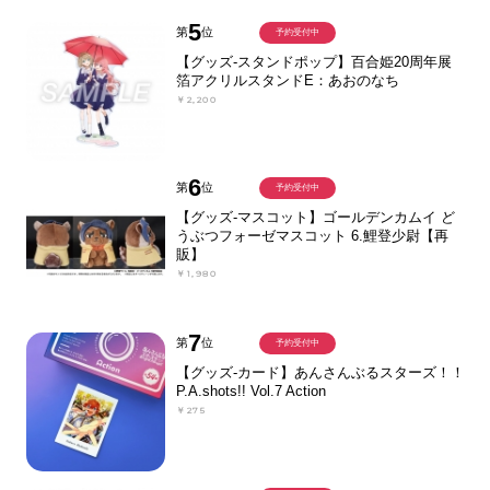
5
第
位
予約受付中
【グッズ-スタンドポップ】百合姫20周年展
箔アクリルスタンドE：あおのなち
￥2,200
6
第
位
予約受付中
【グッズ-マスコット】ゴールデンカムイ ど
うぶつフォーゼマスコット 6.鯉登少尉【再
販】
￥1,980
7
第
位
予約受付中
【グッズ-カード】あんさんぶるスターズ！！
P.A.shots!! Vol.7 Action
￥275