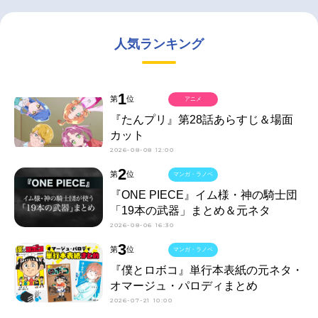
人気ランキング
1
第
位
アニメ
『たんプリ』第28話あらすじ＆場面
カット
2026-08-08 12:00
2
第
位
マンガ・ラノベ
『ONE PIECE』イム様・神の騎士団
「19本の武器」まとめ＆元ネタ
2026-08-06 16:30
3
第
位
マンガ・ラノベ
『僕とロボコ』単行本表紙の元ネタ・
オマージュ・パロディまとめ
2026-07-21 10:00