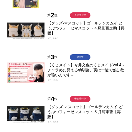
2
第
位
予約受付中
【グッズ-マスコット】ゴールデンカムイ ど
うぶつフォーゼマスコット 4.尾形百之助【再
販】
￥1,980
3
第
位
発売中
【くじメイト】今井文也のくじメイトVol.4～
チャラめに見える幼馴染、実は一途で独占欲
が強いんです～
￥1,100
4
第
位
予約受付中
【グッズ-マスコット】ゴールデンカムイ ど
うぶつフォーゼマスコット 5.月島軍曹【再
販】
￥1,980