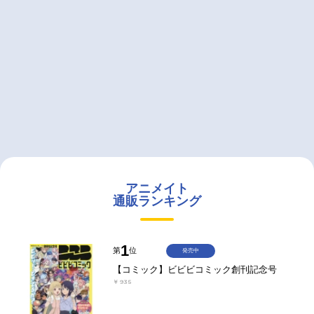
アニメイト
通販ランキング
1
第
位
発売中
【コミック】ビビビコミック創刊記念号
￥935