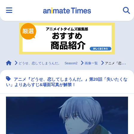
HOME
ランキング
アニメ
声優
ラジオ
みんなの声
グッズ
映画
animateTimes
どうせ、恋してしまうんだ。 Season2
画像一覧
アニメ『恋しま』第20話あらすじ&場面写真解禁
アニメ『どうせ、恋してしまうんだ。』第20話「失いたくな
マンガ・ラノベ
ゲーム・アプリ
音楽
コスプレ
い」よりあらすじ&場面写真が解禁！
2.5次元
配信・Vtuber
トレンド
無料マンガ
最新記事一覧
アニメ記事一覧
声優記事一覧