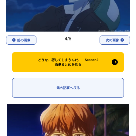
アニメ映画一覧
実写化映画一覧
今期アニメ曜日別一覧
春アニメ
夏アニメ
4/6
前の画像
次の画像
秋アニメ
冬アニメ
どうせ、恋してしまうんだ。 Season2
男性声優/女性声優一覧
画像まとめを見る
FOLLOW US
元の記事へ戻る