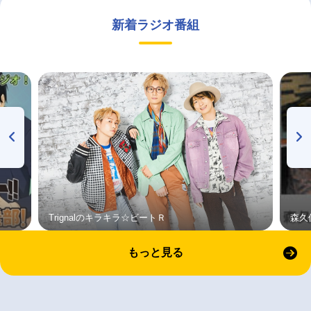
新着ラジオ番組
Trignalのキラキラ☆ビートＲ
森久
もっと見る