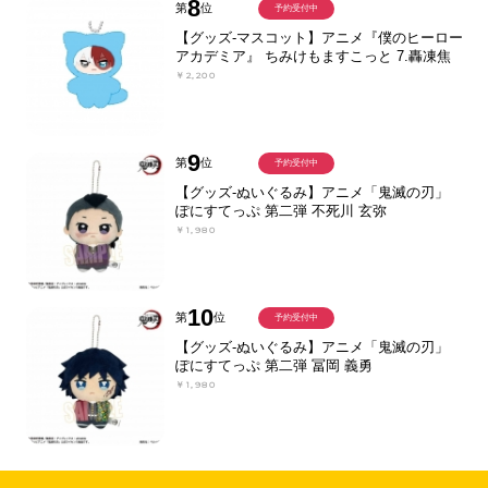
8
第
位
予約受付中
【グッズ-マスコット】アニメ『僕のヒーロー
アカデミア』 ちみけもますこっと 7.轟凍焦
￥2,200
9
第
位
予約受付中
【グッズ-ぬいぐるみ】アニメ「鬼滅の刃」
ぽにすてっぷ 第二弾 不死川 玄弥
￥1,980
10
第
位
予約受付中
【グッズ-ぬいぐるみ】アニメ「鬼滅の刃」
ぽにすてっぷ 第二弾 冨岡 義勇
￥1,980