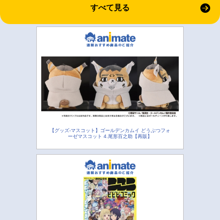
すべて見る
【グッズ-マスコット】ゴールデンカムイ どうぶつフォ
ーゼマスコット 4.尾形百之助【再販】