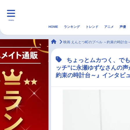
menu
HOME
ランキング
トレンド
アニメ
声優
HOME
ランキング
アニ
animateTimes
映画 えんとつ町のプペル ～約束の時計台
マンガ・ラノベ
ゲーム・アプリ
音楽
ちょっとムカつく、でも
ッチ”に永瀬ゆずなさんの声
最新記事一覧
約束の時計台～』インタビ
アニメ記事一覧
声優記事一覧