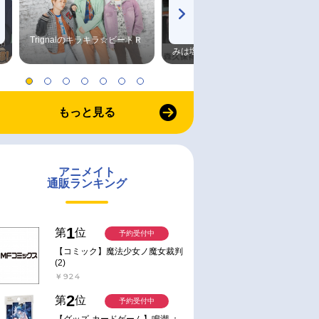
Trignalのキラキラ☆ビートＲ
森久保祥太郎×浪川大輔 つま
みは塩だけ
もっと見る
アニメイト
通販ランキング
1
第
位
予約受付中
【コミック】魔法少女ノ魔女裁判
(2)
￥924
2
第
位
予約受付中
【グッズ-カードゲーム】鳴潮 ：