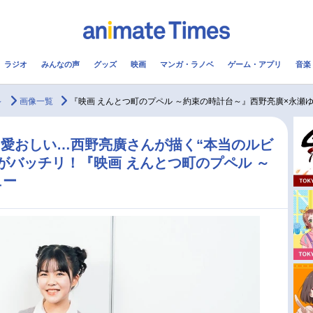
ラジオ
みんなの声
グッズ
映画
マンガ・ラノベ
ゲーム・アプリ
音楽
メ
声優
ラジオ
み
～
画像一覧
『映画 えんとつ町のプペル ～約束の時計台～』西野亮廣×永瀬
コスプレ
2.5次元
配信
愛おしい…西野亮廣さんが描く“本当のルビ
がバッチリ！『映画 えんとつ町のプペル ～
アニメ映画一覧
今期アニメ曜日別一覧
ュー
実写化映画一覧
春アニメ
男性声優/女性声優一覧
夏アニメ
FOLLOW US