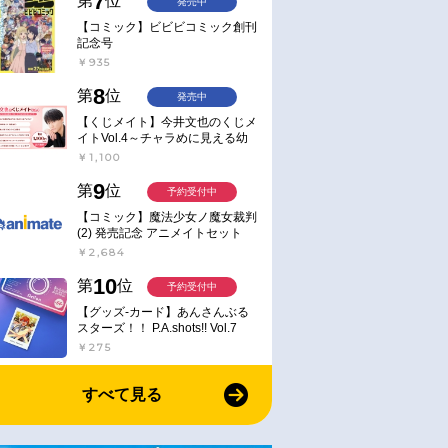
7
第
位
発売中
【コミック】ビビビコミック創刊
記念号
￥935
8
第
位
発売中
【くじメイト】今井文也のくじメ
イトVol.4～チャラめに見える幼
馴染、実は一途で独占欲が強いん
￥1,100
です～
9
第
位
予約受付中
【コミック】魔法少女ノ魔女裁判
(2) 発売記念 アニメイトセット
【アクリルスタンド2種セット購
￥2,684
入用シリアル付き】【完全受注生
産】
10
第
位
予約受付中
【グッズ-カード】あんさんぶる
スターズ！！ P.A.shots!! Vol.7
Action
￥275
すべて見る