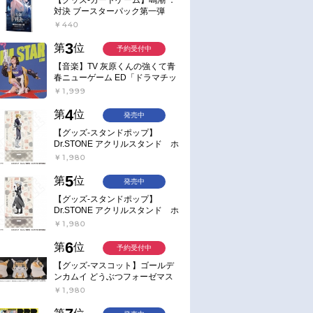
対決 ブースターパック第一弾
【ポイント2倍】
￥440
3
第
位
予約受付中
【音楽】TV 灰原くんの強くて青
春ニューゲーム ED「ドラマチッ
ク逃避行」収録シングル AIM
￥1,999
STAR/愛美【通常盤】
4
第
位
発売中
【グッズ-スタンドポップ】
Dr.STONE アクリルスタンド ホ
ワイマンといっしょver. スタン
￥1,980
リー・スナイダー
5
第
位
発売中
【グッズ-スタンドポップ】
Dr.STONE アクリルスタンド ホ
ワイマンといっしょver. Dr.ゼノ
￥1,980
6
第
位
予約受付中
【グッズ-マスコット】ゴールデ
ンカムイ どうぶつフォーゼマス
コット 4.尾形百之助【再販】
￥1,980