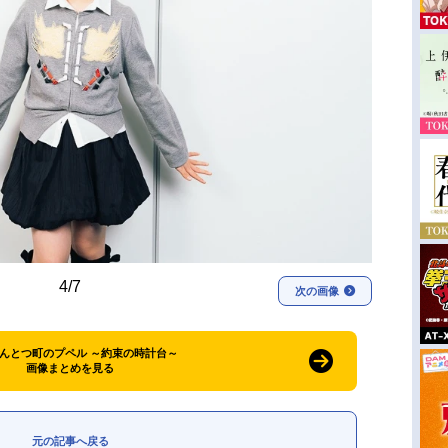
4/7
次の画像
えんとつ町のプペル ～約束の時計台～
画像まとめを見る
元の記事へ戻る