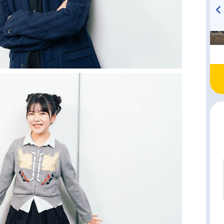
TVアニメ『戦隊大失格』
ハイキュー!! 烏野高校放送部!
radio 大直会 2nd season