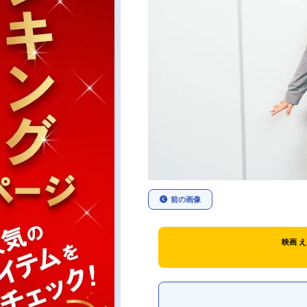
前の画像
映画 