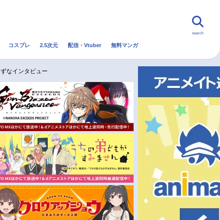
search
コスプレ
2.5次元
配信・Vtuber
無料マンガ
んなの声
グッズ
映画
ゆずなインタビュー
・Vtuber
トレンド
無料マンガ
秋アニメ
冬アニメ