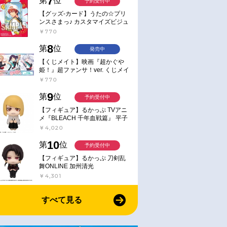
7
第
位
予約受付中
【グッズ-カード】うたの☆プリ
ンスさまっ♪ カスタマイズビジュ
アルカードコレクション Best
￥770
Shots from Everyday Life Ver.
8
第
位
発売中
【くじメイト】映画『超かぐや
姫！』超ファンサ！ver. くじメイ
ト
￥770
9
第
位
予約受付中
【フィギュア】るかっぷ TVアニ
メ『BLEACH 千年血戦篇』 平子
真子
￥4,020
10
第
位
予約受付中
【フィギュア】るかっぷ 刀剣乱
舞ONLINE 加州清光
￥4,301
すべて見る