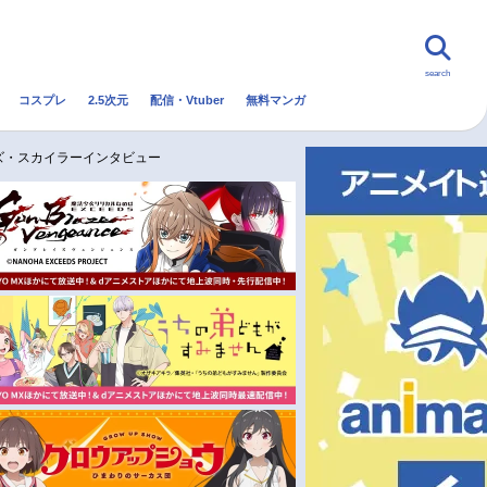
search
コスプレ
2.5次元
配信・Vtuber
無料マンガ
んなの声
グッズ
映画
タズ・スカイラーインタビュー
・Vtuber
トレンド
無料マンガ
秋アニメ
冬アニメ