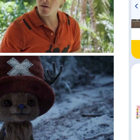
TVアニメ『戦隊大失格』
ハイキュー!! 烏野高校放送部!
radio 大直会 2nd season