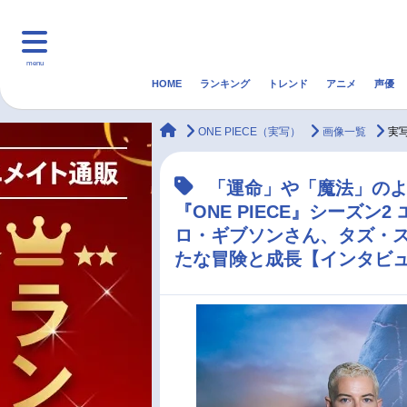
menu
HOME
ランキング
トレンド
アニメ
声優
HOME
ランキング
アニ
animateTimes
ONE PIECE（実写）
画像一覧
実
マンガ・ラノベ
ゲーム・アプリ
音楽
「運命」や「魔法」のよう
『ONE PIECE』シーズ
最新記事一覧
ロ・ギブソンさん、タズ・
たな冒険と成長【インタビ
アニメ記事一覧
声優記事一覧