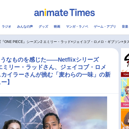
ラジオ
みんなの声
グッズ
映画
マンガ・ラノベ
ゲーム・アプリ
音楽
メ
声優
ラジオ
み
写『ONE PIECE』シーズン2 エミリー・ラッド×ジェイコブ・ロメロ・ギブソン×
コスプレ
2.5次元
配信
なものを感じた――Netflixシリーズ
ン2 エミリー・ラッドさん、ジェイコブ・ロメ
アニメ映画一覧
今期アニメ曜日別一覧
スカイラーさんが挑む「麦わらの一味」の新
ュー】
実写化映画一覧
春アニメ
男性声優/女性声優一覧
夏アニメ
FOLLOW US