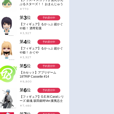
ぶるスターズ！！ おまんじゅう
にぎにぎマスコット ねくすと2
￥770
Hbox
3
第
位
予約受付中
【フィギュア】るかっぷ 超かぐ
や姫！ 酒寄彩葉
￥3,927
4
第
位
予約受付中
【フィギュア】るかっぷ 超かぐ
や姫！ かぐや
￥3,927
5
第
位
予約受付中
【カセット】アプリゲーム
18TRIP Cassette #14
￥8,800
6
第
位
予約受付中
【フィギュア】G.E.M.Caratシリ
ーズ 銀魂 坂田銀時Ver.攘夷志士
完成品フィギュア
￥7,480