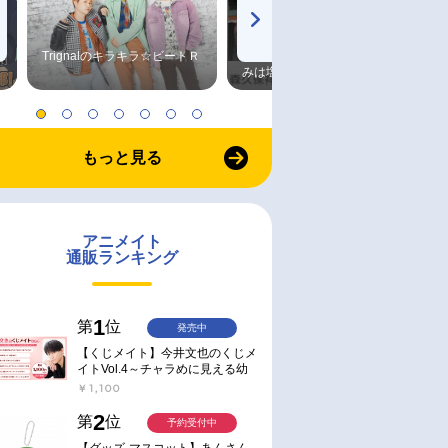
Trignalのキラキラ☆ビートＲ
森久保祥太郎×浪川大輔 つま
みは塩だけ
もっと見る
アニメイト
通販ランキング
1
第
位
発売中
【くじメイト】今井文也のくじメ
イトVol.4～チャラめに見える幼
馴染、実は一途で独占欲が強いん
￥1,100
です～
2
第
位
予約受付中
【グッズ-マスコット】あんさん