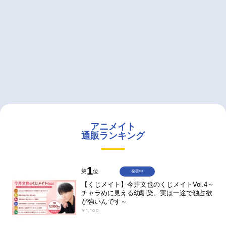
アニメイト
通販ランキング
1
第
位
発売中
【くじメイト】今井文也のくじメイトVol.4～
チャラめに見える幼馴染、実は一途で独占欲
が強いんです～
￥1,100