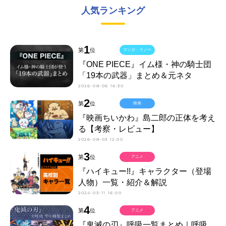
人気ランキング
1
第
位
マンガ・ラノベ
『ONE PIECE』イム様・神の騎士団
「19本の武器」まとめ＆元ネタ
2026-08-06 16:30
2
第
位
映画
『映画ちいかわ』島二郎の正体を考え
る【考察・レビュー】
2026-08-03 12:00
3
第
位
アニメ
『ハイキュー!!』キャラクター（登場
人物）一覧・紹介＆解説
2024-03-11 16:00
4
第
位
アニメ
『鬼滅の刃』呼吸一覧まとめ｜呼吸