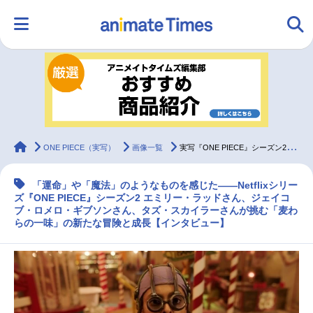
HOME
ランキング
アニメ
声優
ラジオ
みんなの声
グッズ
映画
animateTimes
ONE PIECE（実写）
画像一覧
実写『ONE PIECE』シーズン2 エミリー・ラッド×ジェイコブ・ロメロ・ギブソン×タズ・スカイラーインタビュー
「運命」や「魔法」のようなものを感じた――Netflixシリー
マンガ・ラノベ
ゲーム・アプリ
音楽
コスプレ
ズ『ONE PIECE』シーズン2 エミリー・ラッドさん、ジェイコ
ブ・ロメロ・ギブソンさん、タズ・スカイラーさんが挑む「麦わ
らの一味」の新たな冒険と成長【インタビュー】
2.5次元
配信・Vtuber
トレンド
無料マンガ
最新記事一覧
アニメ記事一覧
声優記事一覧