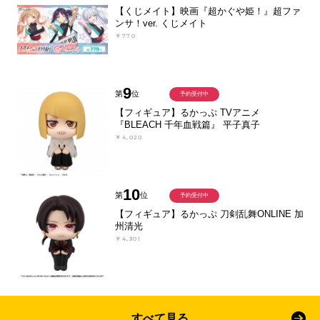
【くじメイト】映画『超かぐや姫！』超ファ
ンサ！ver. くじメイト
￥770
9
第
位
予約受付中
【フィギュア】るかっぷ TVアニメ
『BLEACH 千年血戦篇』 平子真子
￥4,020
10
第
位
予約受付中
【フィギュア】るかっぷ 刀剣乱舞ONLINE 加
州清光
￥4,301
すべて見る