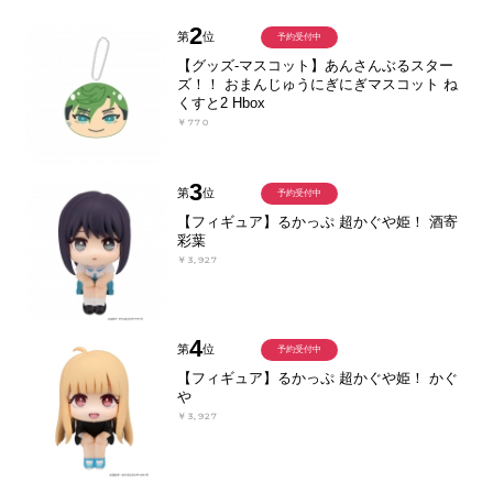
2
第
位
予約受付中
【グッズ-マスコット】あんさんぶるスター
ズ！！ おまんじゅうにぎにぎマスコット ね
くすと2 Hbox
￥770
3
第
位
予約受付中
【フィギュア】るかっぷ 超かぐや姫！ 酒寄
彩葉
￥3,927
4
第
位
予約受付中
【フィギュア】るかっぷ 超かぐや姫！ かぐ
や
￥3,927