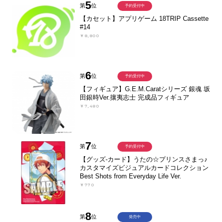
5
第
位
予約受付中
【カセット】アプリゲーム 18TRIP Cassette
#14
￥8,800
6
第
位
予約受付中
【フィギュア】G.E.M.Caratシリーズ 銀魂 坂
田銀時Ver.攘夷志士 完成品フィギュア
￥7,480
7
第
位
予約受付中
【グッズ-カード】うたの☆プリンスさまっ♪
カスタマイズビジュアルカードコレクション
Best Shots from Everyday Life Ver.
￥770
8
第
位
発売中