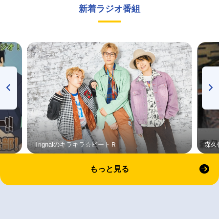
新着ラジオ番組
Trignalのキラキラ☆ビートＲ
森久
もっと見る