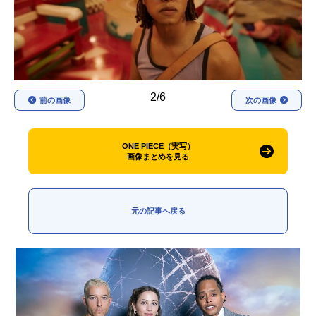
アニメ映画一覧
実写化映画一覧
今期アニメ曜日別一覧
春アニメ
夏アニメ
2/6
前の画像
次の画像
秋アニメ
冬アニメ
男性声優/女性声優一覧
ONE PIECE（実写）
画像まとめを見る
FOLLOW US
元の記事へ戻る