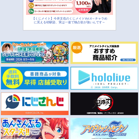
【くじメイト】今井文也のくじメイトVol.4～チャラめ
に見える幼馴染、実は一途で独占欲が強いんです～