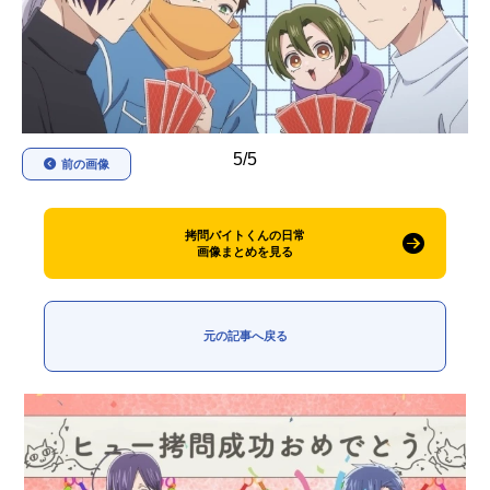
アニメ映画一覧
実写化映画一覧
今期アニメ曜日別一覧
春アニメ
夏アニメ
5/5
前の画像
秋アニメ
冬アニメ
男性声優/女性声優一覧
拷問バイトくんの日常
画像まとめを見る
FOLLOW US
元の記事へ戻る