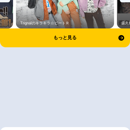
Trignalのキラキラ☆ビートＲ
森久
もっと見る