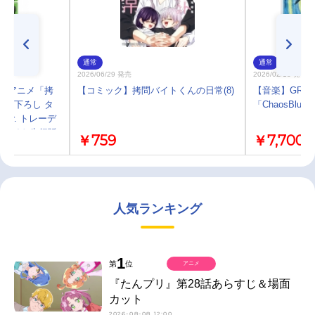
通常
通常
2026/06/29 発売
2026/02/18 発売
TVアニメ「拷
【コミック】拷問バイトくんの日常(8)
【音楽】GRAN
描き下ろし タ
「ChaosBl
er. トレーデ
ニメイト先行販
￥759
￥7,700
人気ランキング
1
第
位
アニメ
『たんプリ』第28話あらすじ＆場面
カット
2026-08-08 12:00