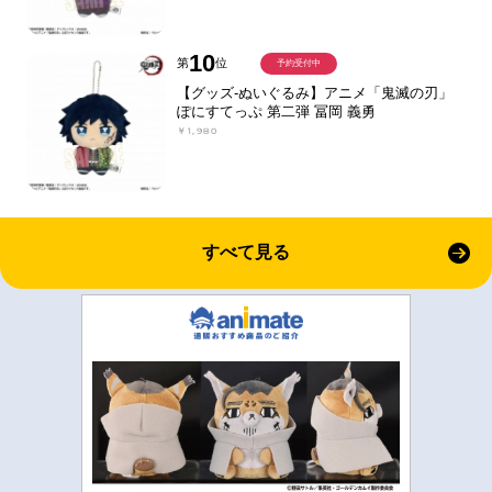
10
第
位
予約受付中
【グッズ-ぬいぐるみ】アニメ「鬼滅の刃」
ぽにすてっぷ 第二弾 冨岡 義勇
￥1,980
すべて見る