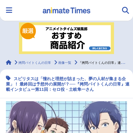
HOME
ランキング
アニメ
声優
ラジオ
みんなの声
グッズ
映画
animateTimes
拷問バイトくんの日常
画像一覧
『拷問バイトくんの日常』連載インタビュー：土岐隼一【第11回】
スピリタスは「憧れと理想が詰まった、夢の人材が集まる企
マンガ・ラノベ
ゲーム・アプリ
音楽
コスプレ
業」！ 最終回は予想外の展開が？──『拷問バイトくんの日常』連
載インタビュー第11回：セロ役・土岐隼一さん
2.5次元
配信・Vtuber
トレンド
無料マンガ
最新記事一覧
アニメ記事一覧
声優記事一覧