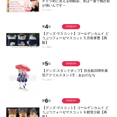
チャラめに見える幼馴染、実は一途で独占欲
が強いんです～
￥1,100
4
第
位
予約受付中
【グッズ-マスコット】ゴールデンカムイ ど
うぶつフォーゼマスコット 5.月島軍曹【再
販】
￥1,980
5
第
位
予約受付中
【グッズ-スタンドポップ】百合姫20周年展
箔アクリルスタンドE：あおのなち
￥2,200
6
第
位
予約受付中
【グッズ-マスコット】ゴールデンカムイ ど
うぶつフォーゼマスコット 6.鯉登少尉【再
販】