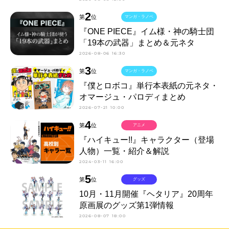
2
第
位
マンガ・ラノベ
『ONE PIECE』イム様・神の騎士団
「19本の武器」まとめ＆元ネタ
2026-08-06 16:30
3
第
位
マンガ・ラノベ
『僕とロボコ』単行本表紙の元ネタ・
オマージュ・パロディまとめ
2026-07-21 10:00
4
第
位
アニメ
『ハイキュー!!』キャラクター（登場
人物）一覧・紹介＆解説
2024-03-11 16:00
5
第
位
グッズ
10月・11月開催『ヘタリア』20周年
原画展のグッズ第1弾情報
2026-08-07 18:00