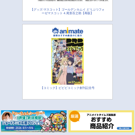
【グッズ-マスコット】ゴールデンカムイ どうぶつフォ
ーゼマスコット 4.尾形百之助【再販】
【コミック】ビビビコミック創刊記念号