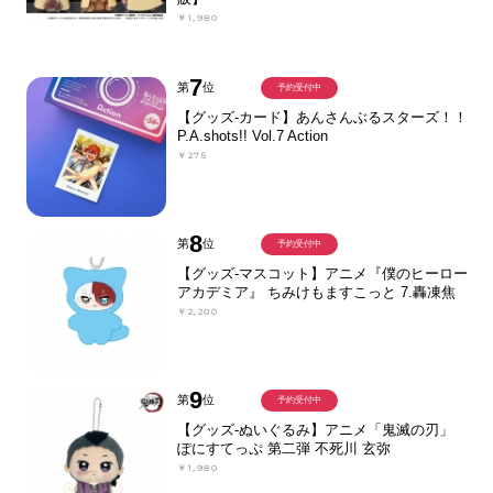
￥1,980
7
第
位
予約受付中
【グッズ-カード】あんさんぶるスターズ！！
P.A.shots!! Vol.7 Action
￥275
8
第
位
予約受付中
【グッズ-マスコット】アニメ『僕のヒーロー
アカデミア』 ちみけもますこっと 7.轟凍焦
￥2,200
9
第
位
予約受付中
【グッズ-ぬいぐるみ】アニメ「鬼滅の刃」
ぽにすてっぷ 第二弾 不死川 玄弥
￥1,980