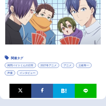
関連タグ
拷問バイトくんの日常
2027冬アニメ
アニメ
土岐隼一
声優
インタビュー