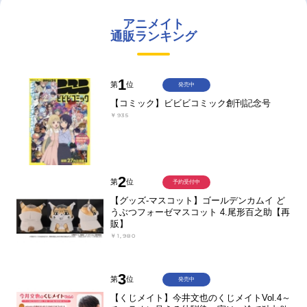
アニメイト
通販ランキング
1
第
位
発売中
【コミック】ビビビコミック創刊記念号
￥935
2
第
位
予約受付中
【グッズ-マスコット】ゴールデンカムイ ど
うぶつフォーゼマスコット 4.尾形百之助【再
販】
￥1,980
3
第
位
発売中
【くじメイト】今井文也のくじメイトVol.4～