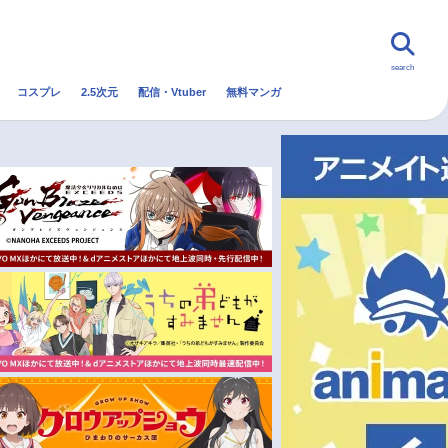
search
コスプレ
2.5次元
配信・Vtuber
無料マンガ
んなの声
グッズ
映画
・Vtuber
トレンド
無料マンガ
秋アニメ
冬アニメ