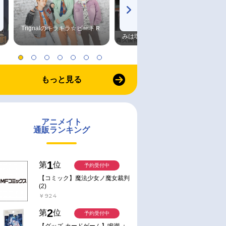
Trignalのキラキラ☆ビートＲ
森久保祥太郎×浪川大輔 つま
みは塩だけ
もっと見る
アニメイト
通販ランキング
1
第
位
予約受付中
【コミック】魔法少女ノ魔女裁判
(2)
￥924
2
第
位
予約受付中
【グッズ-カードゲーム】鳴潮 ：