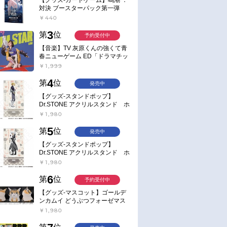
対決 ブースターパック第一弾
【ポイント2倍】
￥440
3
第
位
予約受付中
【音楽】TV 灰原くんの強くて青
春ニューゲーム ED「ドラマチッ
ク逃避行」収録シングル AIM
￥1,999
STAR/愛美【通常盤】
4
第
位
発売中
【グッズ-スタンドポップ】
Dr.STONE アクリルスタンド ホ
ワイマンといっしょver. スタン
￥1,980
リー・スナイダー
5
第
位
発売中
【グッズ-スタンドポップ】
Dr.STONE アクリルスタンド ホ
ワイマンといっしょver. Dr.ゼノ
￥1,980
6
第
位
予約受付中
【グッズ-マスコット】ゴールデ
ンカムイ どうぶつフォーゼマス
コット 4.尾形百之助【再販】
￥1,980