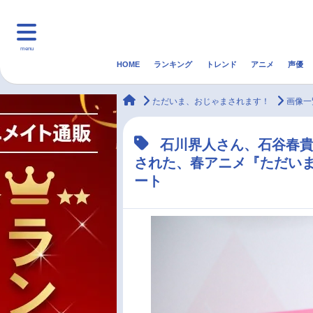
menu
HOME
ランキング
トレンド
アニメ
声優
HOME
ランキング
アニ
animateTimes
ただいま、おじゃまされます！
画像一
マンガ・ラノベ
ゲーム・アプリ
音楽
石川界人さん、石谷春貴
された、春アニメ『ただい
最新記事一覧
ート
アニメ記事一覧
声優記事一覧