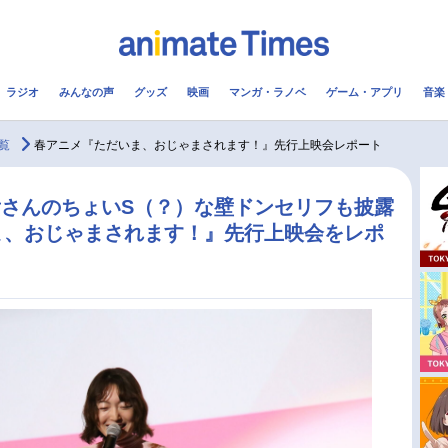
ラジオ
みんなの声
グッズ
映画
マンガ・ラノベ
ゲーム・アプリ
音楽
メ
声優
ラジオ
み
覧
春アニメ『ただいま、おじゃまされます！』先行上映会レポート
コスプレ
2.5次元
配信
さんのちょいS（？）な壁ドンセリフも披露
ま、おじゃまされます！』先行上映会をレポ
アニメ映画一覧
今期アニメ曜日別一覧
実写化映画一覧
春アニメ
男性声優/女性声優一覧
夏アニメ
FOLLOW US