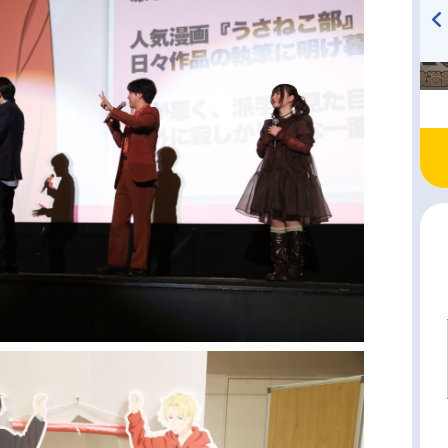
TVアニメ『戦隊大失格』
ハイキュー!! 烏野高校放送部!
radio 大直会 2nd season