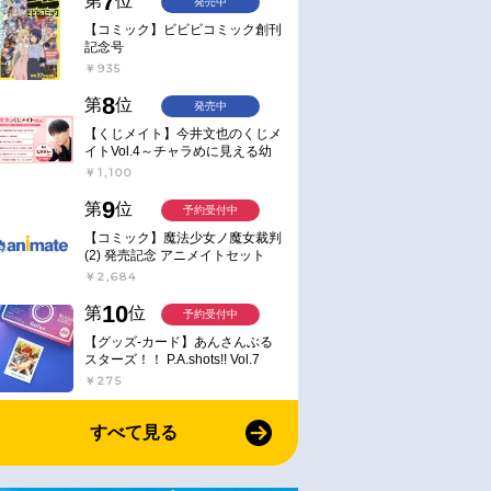
7
第
位
発売中
【コミック】ビビビコミック創刊
記念号
￥935
8
第
位
発売中
【くじメイト】今井文也のくじメ
イトVol.4～チャラめに見える幼
馴染、実は一途で独占欲が強いん
￥1,100
です～
9
第
位
予約受付中
【コミック】魔法少女ノ魔女裁判
(2) 発売記念 アニメイトセット
【アクリルスタンド2種セット購
￥2,684
入用シリアル付き】【完全受注生
産】
10
第
位
予約受付中
【グッズ-カード】あんさんぶる
スターズ！！ P.A.shots!! Vol.7
Action
￥275
すべて見る