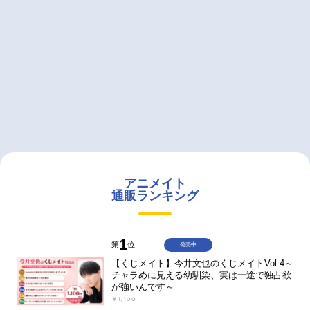
アニメイト
通販ランキング
1
第
位
発売中
【くじメイト】今井文也のくじメイトVol.4～
チャラめに見える幼馴染、実は一途で独占欲
が強いんです～
￥1,100