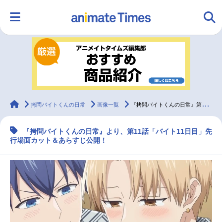
HOME
ランキング
アニメ
声優
ラジオ
みんなの声
グッズ
映画
animateTimes
拷問バイトくんの日常
画像一覧
『拷問バイトくんの日常』第11話「バイト11日目」先行場面カット＆あらすじ
『拷問バイトくんの日常』より、第11話「バイト11日目」先
マンガ・ラノベ
ゲーム・アプリ
音楽
コスプレ
行場面カット＆あらすじ公開！
2.5次元
配信・Vtuber
トレンド
無料マンガ
最新記事一覧
アニメ記事一覧
声優記事一覧