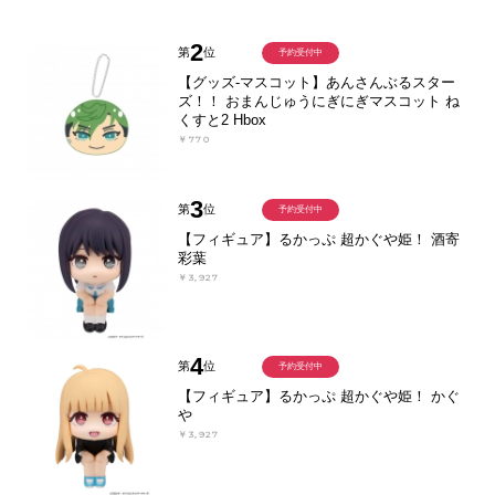
2
第
位
予約受付中
【グッズ-マスコット】あんさんぶるスター
ズ！！ おまんじゅうにぎにぎマスコット ね
くすと2 Hbox
￥770
3
第
位
予約受付中
【フィギュア】るかっぷ 超かぐや姫！ 酒寄
彩葉
￥3,927
4
第
位
予約受付中
【フィギュア】るかっぷ 超かぐや姫！ かぐ
や
￥3,927