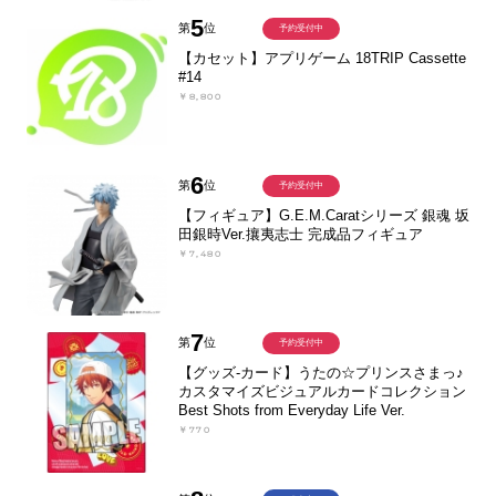
5
第
位
予約受付中
【カセット】アプリゲーム 18TRIP Cassette
#14
￥8,800
6
第
位
予約受付中
【フィギュア】G.E.M.Caratシリーズ 銀魂 坂
田銀時Ver.攘夷志士 完成品フィギュア
￥7,480
7
第
位
予約受付中
【グッズ-カード】うたの☆プリンスさまっ♪
カスタマイズビジュアルカードコレクション
Best Shots from Everyday Life Ver.
￥770