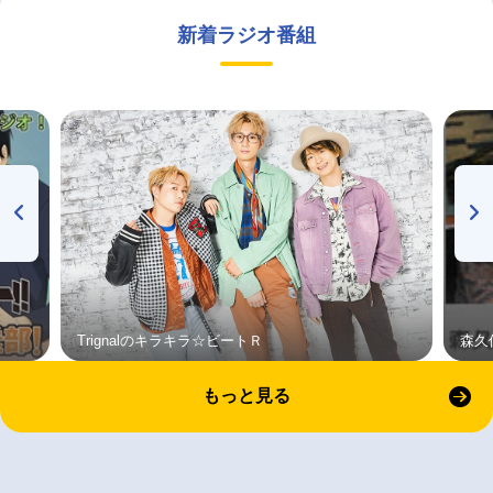
新着ラジオ番組
Trignalのキラキラ☆ビートＲ
森久
もっと見る