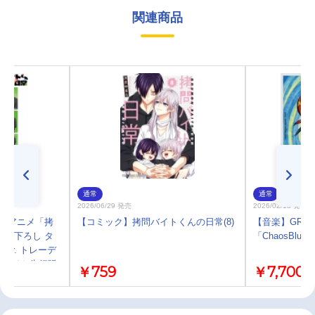
関連商品
通常
通常
2026/06/29 発売
2026/02/18 発売
TVアニメ「拷
【コミック】拷問バイトくんの日常(8)
【音楽】GRAN
描き下ろし タ
「ChaosBl
er. トレーデ
ニメイト先行販
￥759
￥7,700