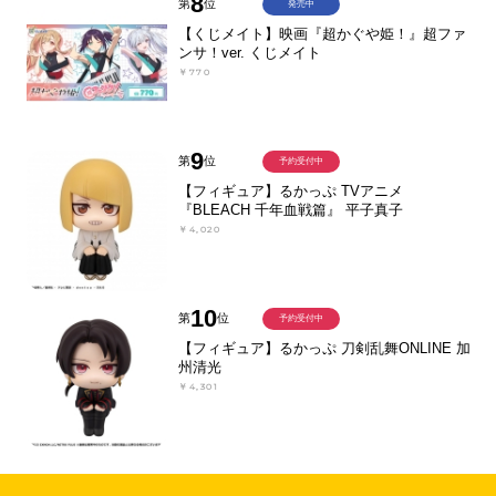
8
第
位
発売中
【くじメイト】映画『超かぐや姫！』超ファ
ンサ！ver. くじメイト
￥770
9
第
位
予約受付中
【フィギュア】るかっぷ TVアニメ
『BLEACH 千年血戦篇』 平子真子
￥4,020
10
第
位
予約受付中
【フィギュア】るかっぷ 刀剣乱舞ONLINE 加
州清光
￥4,301