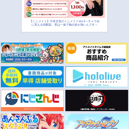
【くじメイト】今井文也のくじメイトVol.4～チャラめ
に見える幼馴染、実は一途で独占欲が強いんです～