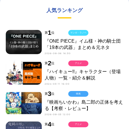
人気ランキング
1
第
位
マンガ・ラノベ
『ONE PIECE』イム様・神の騎士団
「19本の武器」まとめ＆元ネタ
2026-08-06 16:30
2
第
位
アニメ
『ハイキュー!!』キャラクター（登場
人物）一覧・紹介＆解説
2024-03-11 16:00
3
第
位
映画
『映画ちいかわ』島二郎の正体を考え
る【考察・レビュー】
2026-08-03 12:00
4
第
位
アニメ