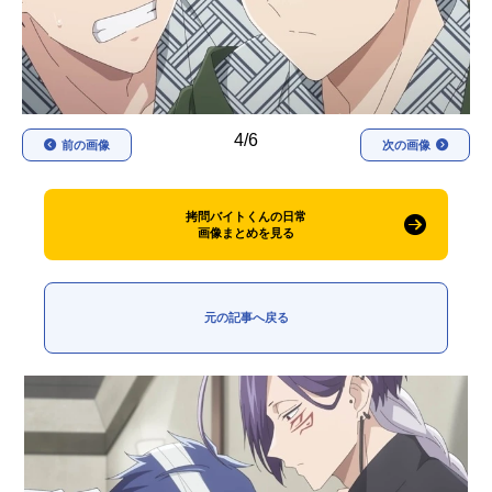
アニメ映画一覧
実写化映画一覧
今期アニメ曜日別一覧
春アニメ
夏アニメ
4/6
前の画像
次の画像
秋アニメ
冬アニメ
拷問バイトくんの日常
男性声優/女性声優一覧
画像まとめを見る
FOLLOW US
元の記事へ戻る