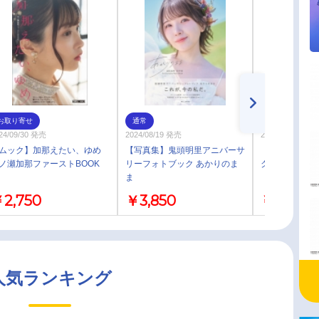
お取り寄せ
通常
通常
24/09/30 発売
2024/08/19 発売
2023/04/01 発売
ムック】加那えたい、ゆめ
【写真集】鬼頭明里アニバーサ
【写真集】岡
ノ瀬加那ファーストBOOK
リーフォトブック あかりのま
ク NOBLE
ま
2,750
￥3,850
￥3,850
人気ランキング