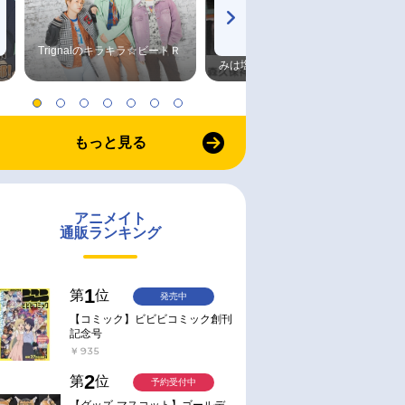
Trignalのキラキラ☆ビートＲ
森久保祥太郎×浪川大輔 つま
みは塩だけ
もっと見る
アニメイト
通販ランキング
1
第
位
発売中
【コミック】ビビビコミック創刊
記念号
￥935
2
第
位
予約受付中
【グッズ-マスコット】ゴールデ