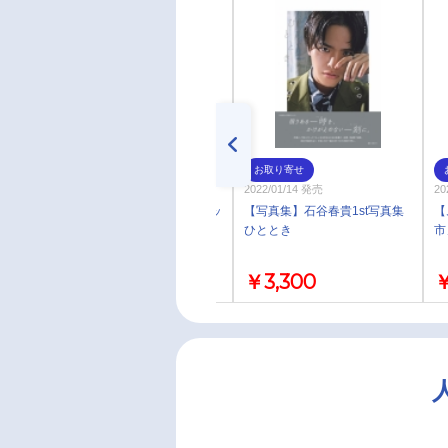
通常
お取り寄せ
2023/04/01 発売
2022/01/14 発売
20
【写真集】岡本信彦フォトブッ
【写真集】石谷春貴1st写真集
【
ク NOBLE
ひととき
市
￥3,850
￥3,300
￥