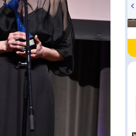
TVアニメ『戦隊大失格』
ハイキュー!! 烏野高校放送部!
radio 大直会 2nd season