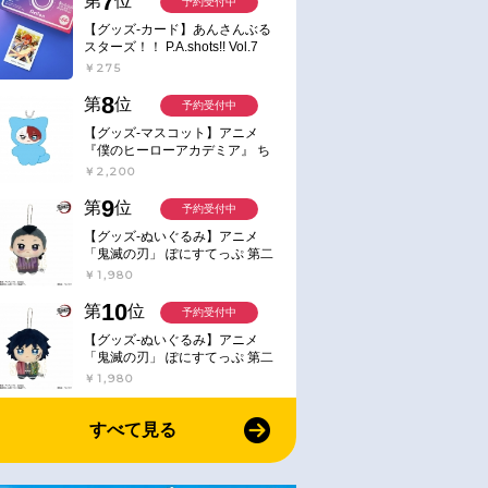
7
第
位
予約受付中
【グッズ-カード】あんさんぶる
スターズ！！ P.A.shots!! Vol.7
Action
￥275
8
第
位
予約受付中
【グッズ-マスコット】アニメ
『僕のヒーローアカデミア』 ち
みけもますこっと 7.轟凍焦
￥2,200
お取り寄せ
お取り寄せ
9
第
位
2022/01/14 発売
2024/09/30 発売
予約受付中
本信彦フォトブッ
【写真集】石谷春貴1st写真集
【ムック】加那えたい、ゆ
【グッズ-ぬいぐるみ】アニメ
ひととき
市ノ瀬加那ファーストBOO
「鬼滅の刃」 ぽにすてっぷ 第二
弾 不死川 玄弥
￥1,980
￥3,300
￥2,750
10
第
位
予約受付中
【グッズ-ぬいぐるみ】アニメ
「鬼滅の刃」 ぽにすてっぷ 第二
弾 冨岡 義勇
￥1,980
すべて見る