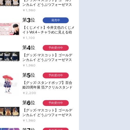
ンカムイ どうぶつフォーゼマス
コット 4.尾形百之助【再販】
￥1,980
3
第
位
発売中
【くじメイト】今井文也のくじメ
イトVol.4～チャラめに見える幼
馴染、実は一途で独占欲が強いん
￥1,100
です～
4
第
位
予約受付中
【グッズ-マスコット】ゴールデ
ンカムイ どうぶつフォーゼマス
コット 5.月島軍曹【再販】
￥1,980
5
第
位
予約受付中
【グッズ-スタンドポップ】百合
姫20周年展 箔アクリルスタンド
E：あおのなち
￥2,200
6
第
位
予約受付中
【グッズ-マスコット】ゴールデ
ンカムイ どうぶつフォーゼマス
コット 6.鯉登少尉【再販】
￥1,980