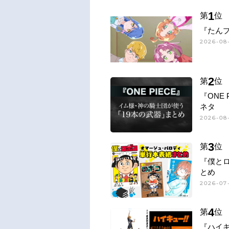
1
第
位
『たん
2026-08
2
第
位
『ONE
ネタ
2026-08-
3
第
位
『僕と
とめ
2026-07-
4
第
位
『ハイキ