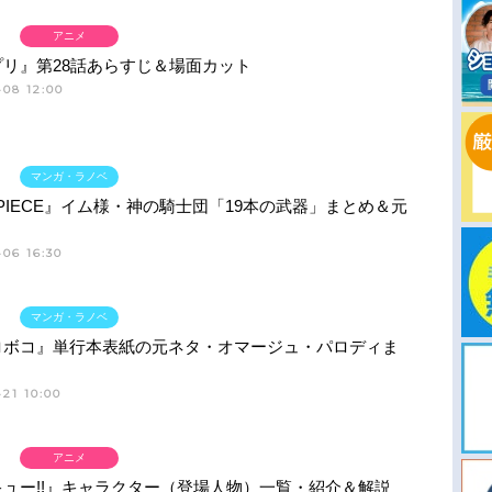
アニメ
プリ』第28話あらすじ＆場面カット
-08 12:00
マンガ・ラノベ
 PIECE』イム様・神の騎士団「19本の武器」まとめ＆元
06 16:30
マンガ・ラノベ
ロボコ』単行本表紙の元ネタ・オマージュ・パロディま
21 10:00
アニメ
ュー!!』キャラクター（登場人物）一覧・紹介＆解説