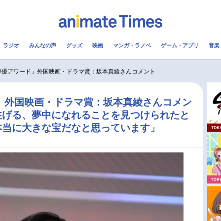
ラジオ
みんなの声
グッズ
映画
マンガ・ラノベ
ゲーム・アプリ
音楽
メ
声優
ラジオ
み
 声優アワード」外国映画・ドラマ賞：坂本真綾さんコメント
コスプレ
2.5次元
配信
ド」外国映画・ドラマ賞：坂本真綾さんコメン
注げる、夢中になれることを見つけられたと
アニメ映画一覧
今期アニメ曜日別一覧
本当に大きな宝だなと思っています」
実写化映画一覧
春アニメ
男性声優/女性声優一覧
夏アニメ
FOLLOW US