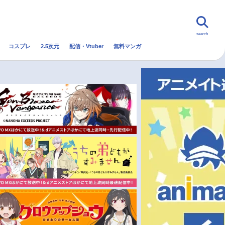
search
コスプレ
2.5次元
配信・Vtuber
無料マンガ
んなの声
グッズ
映画
・Vtuber
トレンド
無料マンガ
秋アニメ
冬アニメ