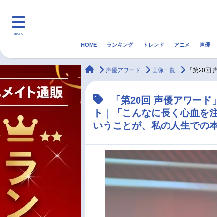
menu
HOME
ランキング
トレンド
アニメ
声優
HOME
ランキング
アニ
animateTimes
声優アワード
画像一覧
「第20回
マンガ・ラノベ
ゲーム・アプリ
音楽
「第20回 声優アワー
ト｜「こんなに長く心血を
最新記事一覧
いうことが、私の人生での
アニメ記事一覧
声優記事一覧