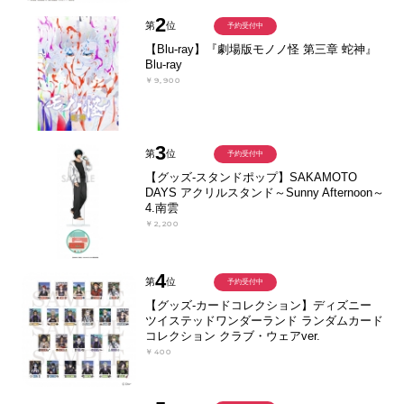
2
第
位
予約受付中
【Blu-ray】『劇場版モノノ怪 第三章 蛇神』
Blu-ray
￥9,900
3
第
位
予約受付中
【グッズ-スタンドポップ】SAKAMOTO
DAYS アクリルスタンド～Sunny Afternoon～
4.南雲
￥2,200
4
第
位
予約受付中
【グッズ-カードコレクション】ディズニー
ツイステッドワンダーランド ランダムカード
コレクション クラブ・ウェアver.
￥400