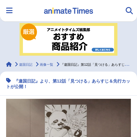
HOME
ランキング
アニメ
声優
ラジオ
みんなの声
グッズ
映画
animateTimes
違国日記
画像一覧
『違国日記』第12話「見つける」あらすじ＆先行カット
『違国日記』より、第12話「見つける」あらすじ＆先行カッ
マンガ・ラノベ
ゲーム・アプリ
音楽
コスプレ
トが公開！
2.5次元
配信・Vtuber
トレンド
無料マンガ
最新記事一覧
アニメ記事一覧
声優記事一覧