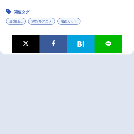
関連タグ
違国日記
2027冬アニメ
場面カット