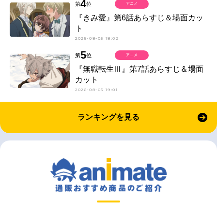
4
第
位
アニメ
『きみ愛』第6話あらすじ＆場面カッ
ト
2026-08-05 18:02
5
第
位
アニメ
『無職転生Ⅲ』第7話あらすじ＆場面
カット
2026-08-05 19:01
ランキングを見る