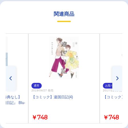
関連商品
通常
お取り寄せ
2019/04/27 発売
2017/11/08 発売
)・特典なし】
【コミック】違国日記(4)
【コミック】違
違国日記』 Blu-
￥748
￥748