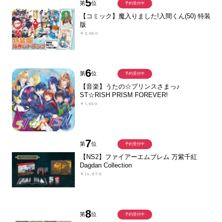
5
第
位
予約受付中
【コミック】魔入りました!入間くん(50) 特装
版
￥3,850
6
第
位
予約受付中
【音楽】うたの☆プリンスさまっ♪
ST☆RISH PRISM FOREVER!
￥1,650
7
第
位
予約受付中
【NS2】ファイアーエムブレム 万紫千紅
Dagdan Collection
￥14,979
8
第
位
予約受付中