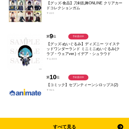
【グッズ-食品】刀剣乱舞ONLINE クリアカー
ドコレクションガム
￥220
9
第
位
予約受付中
【グッズ-ぬいぐるみ】ディズニー ツイステ
ッドワンダーランド ミニミニぬいぐるみ(ク
ラブ・ウェアver.) イデア・シュラウド
￥2,500
10
第
位
予約受付中
【コミック】セブンティーンシロップス(2)
￥924
すべて見る