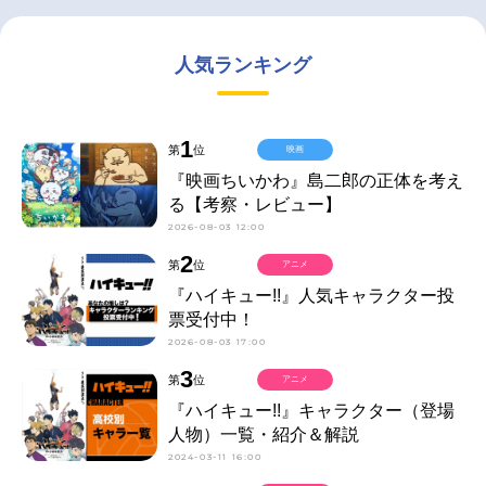
人気ランキング
1
第
位
映画
『映画ちいかわ』島二郎の正体を考え
る【考察・レビュー】
2026-08-03 12:00
2
第
位
アニメ
『ハイキュー!!』人気キャラクター投
票受付中！
2026-08-03 17:00
3
第
位
アニメ
『ハイキュー!!』キャラクター（登場
人物）一覧・紹介＆解説
2024-03-11 16:00