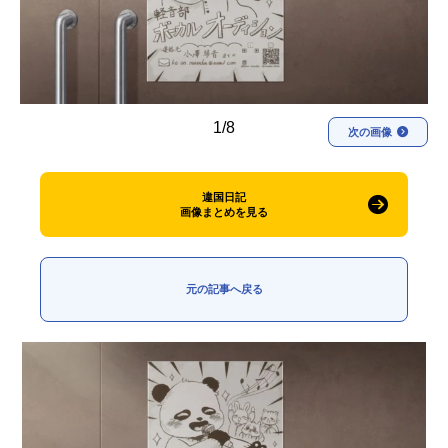
アニメ映画一覧
実写化映画一覧
今期アニメ曜日別一覧
春アニメ
夏アニメ
1/8
次の画像
秋アニメ
冬アニメ
違国日記
男性声優/女性声優一覧
画像まとめを見る
FOLLOW US
元の記事へ戻る