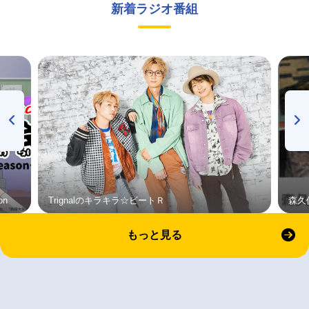
新着ラジオ番組
on
Trignalのキラキラ☆ビートＲ
森久
もっと見る