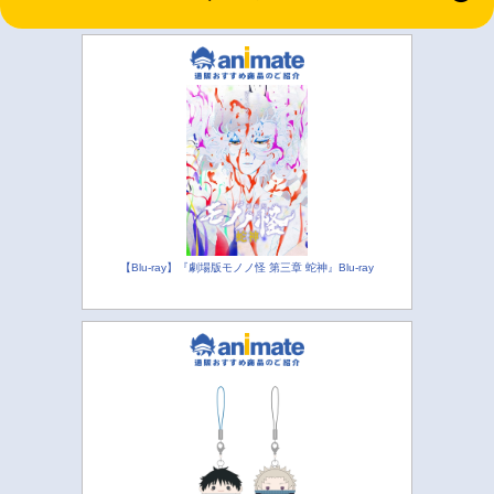
【Blu-ray】『劇場版モノノ怪 第三章 蛇神』Blu-ray