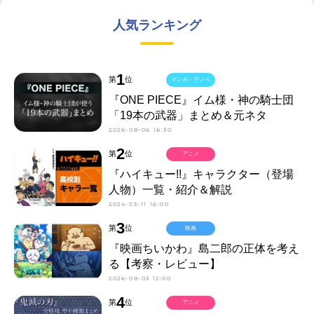
人気ランキング
1
第
位
マンガ・ラノベ
『ONE PIECE』イム様・神の騎士団
「19本の武器」まとめ＆元ネタ
2026-08-06 16:30
2
第
位
アニメ
『ハイキュー!!』キャラクター（登場
人物）一覧・紹介＆解説
2024-03-11 16:00
3
第
位
映画
『映画ちいかわ』島二郎の正体を考え
る【考察・レビュー】
2026-08-03 12:00
4
第
位
アニメ