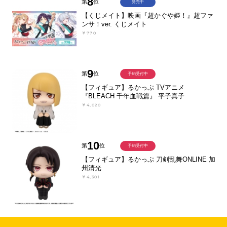
8
第
位
発売中
【くじメイト】映画『超かぐや姫！』超ファ
ンサ！ver. くじメイト
￥770
9
第
位
予約受付中
【フィギュア】るかっぷ TVアニメ
『BLEACH 千年血戦篇』 平子真子
￥4,020
10
第
位
予約受付中
【フィギュア】るかっぷ 刀剣乱舞ONLINE 加
州清光
￥4,301