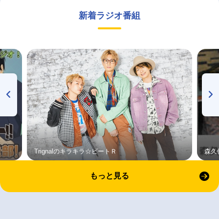
新着ラジオ番組
Trignalのキラキラ☆ビートＲ
森久
もっと見る