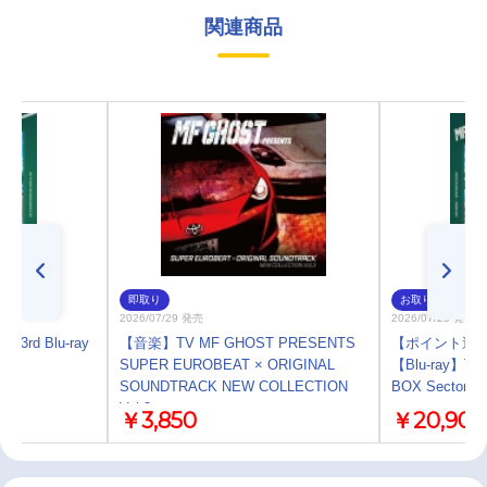
関連商品
即取り
お取り寄せ
2026/07/29 発売
2026/07/29 発売
3rd Blu-ray
【音楽】TV MF GHOST PRESENTS
【ポイント還元
SUPER EUROBEAT × ORIGINAL
【Blu-ray】TV
SOUNDTRACK NEW COLLECTION
BOX Sector2
Vol.3
￥3,850
￥20,900