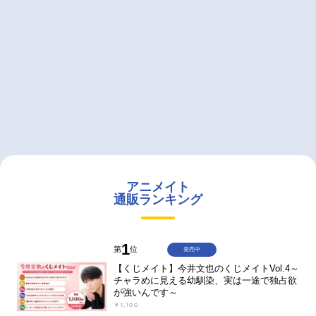
アニメイト
通販ランキング
1
第
位
発売中
【くじメイト】今井文也のくじメイトVol.4～
チャラめに見える幼馴染、実は一途で独占欲
が強いんです～
￥1,100