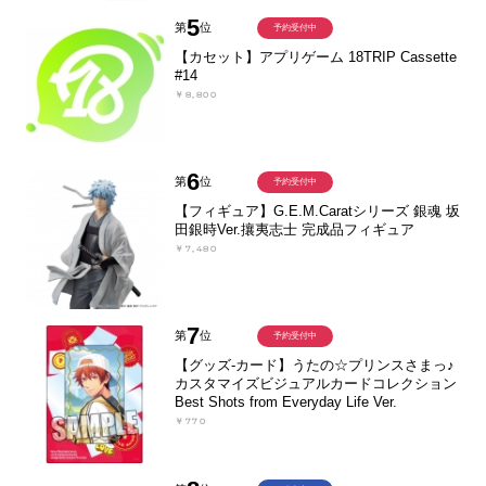
5
第
位
予約受付中
【カセット】アプリゲーム 18TRIP Cassette
#14
￥8,800
6
第
位
予約受付中
【フィギュア】G.E.M.Caratシリーズ 銀魂 坂
田銀時Ver.攘夷志士 完成品フィギュア
￥7,480
7
第
位
予約受付中
【グッズ-カード】うたの☆プリンスさまっ♪
カスタマイズビジュアルカードコレクション
Best Shots from Everyday Life Ver.
￥770