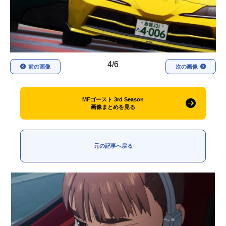
アニメ映画一覧
実写化映画一覧
今期アニメ曜日別一覧
春アニメ
夏アニメ
4/6
前の画像
次の画像
秋アニメ
冬アニメ
MFゴースト 3rd Season
男性声優/女性声優一覧
画像まとめを見る
FOLLOW US
元の記事へ戻る