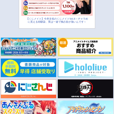
【くじメイト】今井文也のくじメイトVol.4～チャラめ
に見える幼馴染、実は一途で独占欲が強いんです～