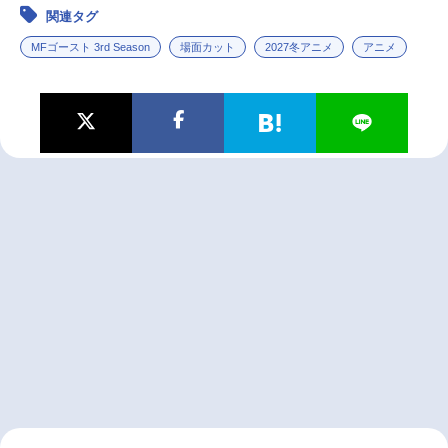
関連タグ
MFゴースト 3rd Season
場面カット
2027冬アニメ
アニメ