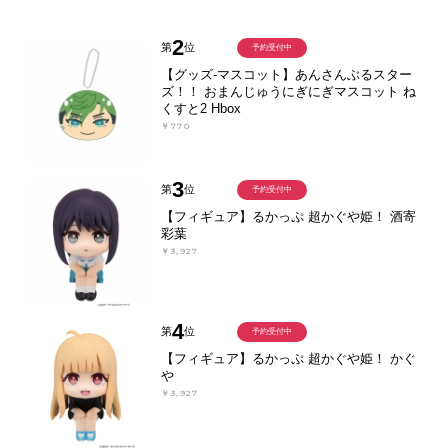
2
第
位
予約受付中
【グッズ-マスコット】あんさんぶるスター
ズ！！ おまんじゅうにぎにぎマスコット ね
くすと2 Hbox
￥770
3
第
位
予約受付中
【フィギュア】るかっぷ 超かぐや姫！ 酒寄
彩葉
￥3,927
4
第
位
予約受付中
【フィギュア】るかっぷ 超かぐや姫！ かぐ
や
￥3,927