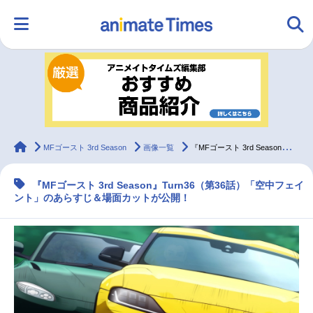
HOME
ランキング
アニメ
声優
ラジオ
みんなの声
グッズ
映画
animateTimes
MFゴースト 3rd Season
画像一覧
『MFゴースト 3rd Season』第36話あらすじ＆先行カット
『MFゴースト 3rd Season』Turn36（第36話）「空中フェイ
マンガ・ラノベ
ゲーム・アプリ
音楽
コスプレ
ント」のあらすじ＆場面カットが公開！
2.5次元
配信・Vtuber
トレンド
無料マンガ
最新記事一覧
アニメ記事一覧
声優記事一覧