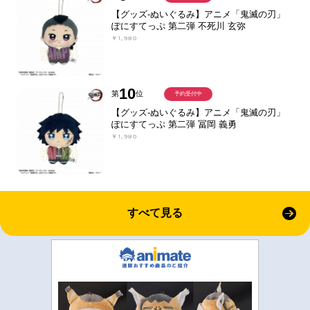
【グッズ-ぬいぐるみ】アニメ「鬼滅の刃」
ぽにすてっぷ 第二弾 不死川 玄弥
￥1,980
10
第
位
予約受付中
【グッズ-ぬいぐるみ】アニメ「鬼滅の刃」
ぽにすてっぷ 第二弾 冨岡 義勇
￥1,980
すべて見る