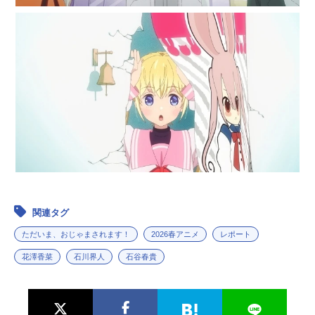
関連タグ
ただいま、おじゃまされます！
2026春アニメ
レポート
花澤香菜
石川界人
石谷春貴