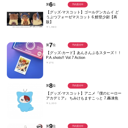
6
第
位
予約受付中
【グッズ-マスコット】ゴールデンカムイ ど
うぶつフォーゼマスコット 6.鯉登少尉【再
販】
￥1,980
7
第
位
予約受付中
【グッズ-カード】あんさんぶるスターズ！！
P.A.shots!! Vol.7 Action
￥275
8
第
位
予約受付中
【グッズ-マスコット】アニメ『僕のヒーロー
アカデミア』 ちみけもますこっと 7.轟凍焦
￥2,200
9
第
位
予約受付中