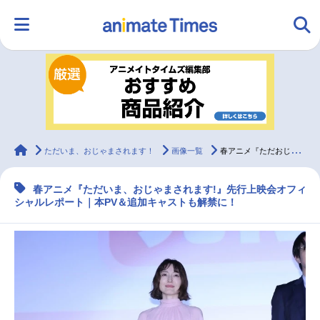
HOME
ランキング
アニメ
声優
ラジオ
みんなの声
グッズ
映画
animateTimes
ただいま、おじゃまされます！
画像一覧
春アニメ『ただおじゃ』先行上映会オフィシャルレポ
春アニメ『ただいま、おじゃまされます!』先行上映会オフィ
マンガ・ラノベ
ゲーム・アプリ
音楽
コスプレ
シャルレポート｜本PV＆追加キャストも解禁に！
2.5次元
配信・Vtuber
トレンド
無料マンガ
最新記事一覧
アニメ記事一覧
声優記事一覧