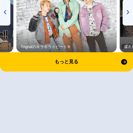
Trignalのキラキラ☆ビートＲ
森久
もっと見る