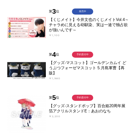
3
第
位
発売中
【くじメイト】今井文也のくじメイトVol.4～
チャラめに見える幼馴染、実は一途で独占欲
が強いんです～
￥1,100
4
第
位
予約受付中
【グッズ-マスコット】ゴールデンカムイ ど
うぶつフォーゼマスコット 5.月島軍曹【再
販】
￥1,980
5
第
位
予約受付中
【グッズ-スタンドポップ】百合姫20周年展
箔アクリルスタンドE：あおのなち
￥2,200