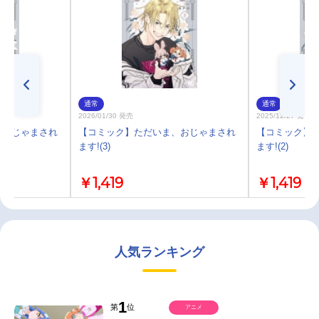
通常
通常
2026/01/30 発売
2025/12/27 発売
、おじゃまされ
【コミック】ただいま、おじゃまされ
【コミック】
ます!(3)
ます!(2)
￥1,419
￥1,419
人気ランキング
1
第
位
アニメ