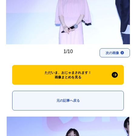
アニメ映画一覧
実写化映画一覧
今期アニメ曜日別一覧
春アニメ
夏アニメ
秋アニメ
冬アニメ
1/10
次の画像
男性声優/女性声優一覧
ただいま、おじゃまされます！
FOLLOW US
画像まとめを見る
元の記事へ戻る