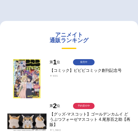
アニメイト
通販ランキング
1
第
位
発売中
【コミック】ビビビコミック創刊記念号
￥935
2
第
位
予約受付中
【グッズ-マスコット】ゴールデンカムイ ど
うぶつフォーゼマスコット 4.尾形百之助【再
販】
￥1,980