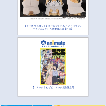
【グッズ-マスコット】ゴールデンカムイ どうぶつフォ
ーゼマスコット 4.尾形百之助【再販】
【コミック】ビビビコミック創刊記念号