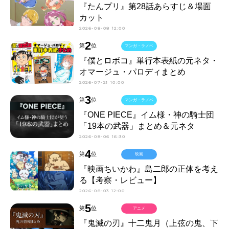
『たんプリ』第28話あらすじ＆場面
カット
2026-08-08 12:00
2
第
位
マンガ・ラノベ
『僕とロボコ』単行本表紙の元ネタ・
オマージュ・パロディまとめ
2026-07-21 10:00
3
第
位
マンガ・ラノベ
『ONE PIECE』イム様・神の騎士団
「19本の武器」まとめ＆元ネタ
2026-08-06 16:30
4
第
位
映画
『映画ちいかわ』島二郎の正体を考え
る【考察・レビュー】
2026-08-03 12:00
5
第
位
アニメ
『鬼滅の刃』十二鬼月（上弦の鬼、下