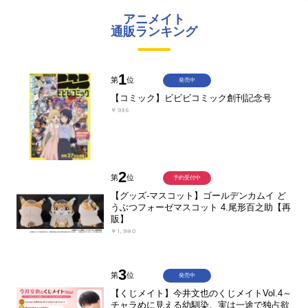
アニメイト
通販ランキング
1
第
位
発売中
【コミック】ビビビコミック創刊記念号
￥935
2
第
位
予約受付中
【グッズ-マスコット】ゴールデンカムイ ど
うぶつフォーゼマスコット 4.尾形百之助【再
販】
￥1,980
3
第
位
発売中
【くじメイト】今井文也のくじメイトVol.4～
チャラめに見える幼馴染、実は一途で独占欲