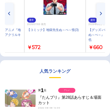
通常
通常
2026/07/03 発売
2026年04月 下旬
】新アニメ『地
【コミック】地獄先生ぬ～べ～怪(3)
【グッズ-バッ
ん娘アクリルキ
ぬ～べ～』 ぺ
也
￥572
￥660
人気ランキング
1
第
位
アニメ
『たんプリ』第28話あらすじ＆場面
カット
2026-08-08 12:00