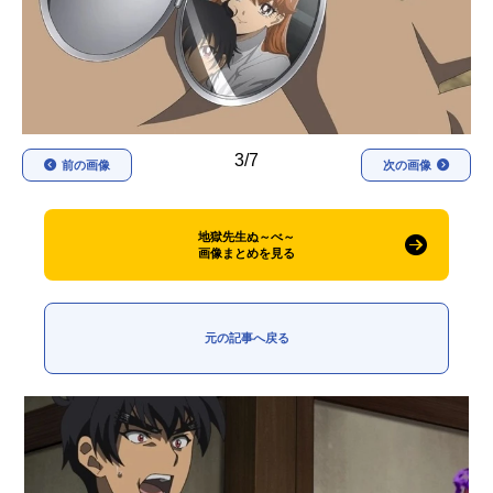
アニメ映画一覧
実写化映画一覧
今期アニメ曜日別一覧
春アニメ
夏アニメ
3/7
前の画像
次の画像
秋アニメ
冬アニメ
男性声優/女性声優一覧
地獄先生ぬ～べ～
画像まとめを見る
FOLLOW US
元の記事へ戻る