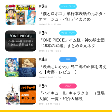
2
第
位
マンガ・ラノベ
『僕とロボコ』単行本表紙の元ネタ・
オマージュ・パロディまとめ
2026-07-21 10:00
3
第
位
マンガ・ラノベ
『ONE PIECE』イム様・神の騎士団
「19本の武器」まとめ＆元ネタ
2026-08-06 16:30
4
第
位
映画
『映画ちいかわ』島二郎の正体を考え
る【考察・レビュー】
2026-08-03 12:00
5
第
位
アニメ
『ハイキュー!!』キャラクター（登場
人物）一覧・紹介＆解説
2024-03-11 16:00