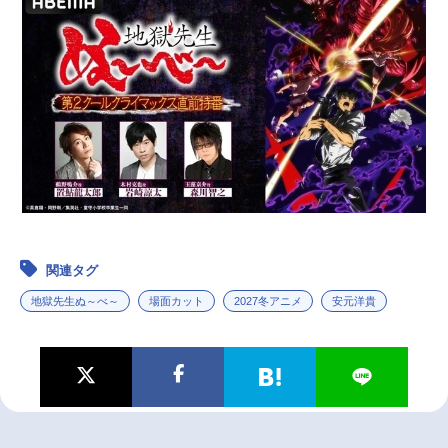
関連タグ
地獄先生ぬ～べ～
場面カット
2027冬アニメ
安元洋貴