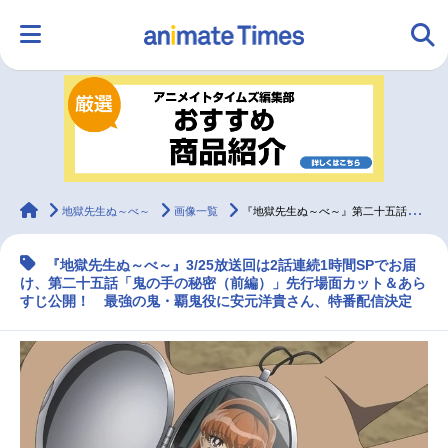
HOME
ランキング
アニメ
声優
ラジオ
みんなの声
グッズ
映画
animateTimes
地獄先生ぬ～べ～
画像一覧
『地獄先生ぬ～べ～』第二十五話「鬼の手の秘密（前編）」先行場面カット＆あらすじ
『地獄先生ぬ～べ～』3/25放送回は2話連続1時間SPでお届
マンガ・ラノベ
ゲーム・アプリ
音楽
コスプレ
け、第二十五話「鬼の手の秘密（前編）」先行場面カット＆あら
すじ公開！ 最強の鬼・覇鬼役に安元洋貴さん、特番配信決定
2.5次元
配信・Vtuber
トレンド
無料マンガ
最新記事一覧
アニメ記事一覧
声優記事一覧