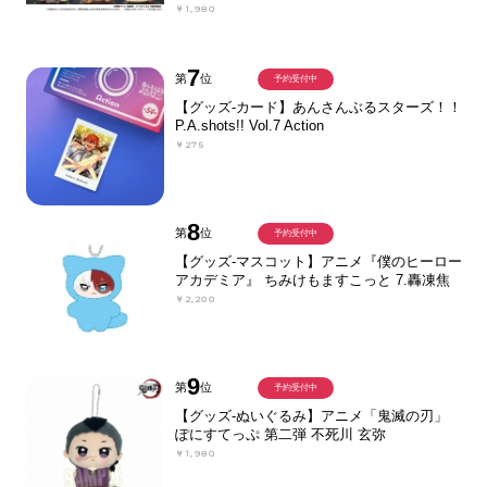
￥1,980
7
第
位
予約受付中
【グッズ-カード】あんさんぶるスターズ！！
P.A.shots!! Vol.7 Action
￥275
8
第
位
予約受付中
【グッズ-マスコット】アニメ『僕のヒーロー
アカデミア』 ちみけもますこっと 7.轟凍焦
￥2,200
9
第
位
予約受付中
【グッズ-ぬいぐるみ】アニメ「鬼滅の刃」
ぽにすてっぷ 第二弾 不死川 玄弥
￥1,980