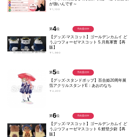
が強いんです～
￥1,100
4
第
位
予約受付中
【グッズ-マスコット】ゴールデンカムイ ど
うぶつフォーゼマスコット 5.月島軍曹【再
販】
￥1,980
5
第
位
予約受付中
【グッズ-スタンドポップ】百合姫20周年展
箔アクリルスタンドE：あおのなち
￥2,200
6
第
位
予約受付中
【グッズ-マスコット】ゴールデンカムイ ど
うぶつフォーゼマスコット 6.鯉登少尉【再
販】