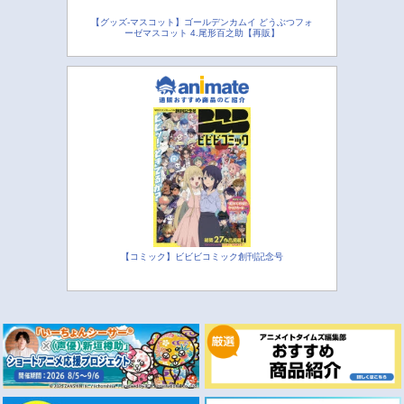
【グッズ-マスコット】ゴールデンカムイ どうぶつフォ
ーゼマスコット 4.尾形百之助【再販】
【コミック】ビビビコミック創刊記念号