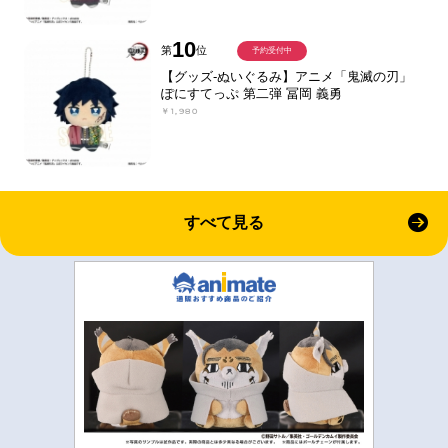
10
第
位
予約受付中
【グッズ-ぬいぐるみ】アニメ「鬼滅の刃」
ぽにすてっぷ 第二弾 冨岡 義勇
￥1,980
すべて見る