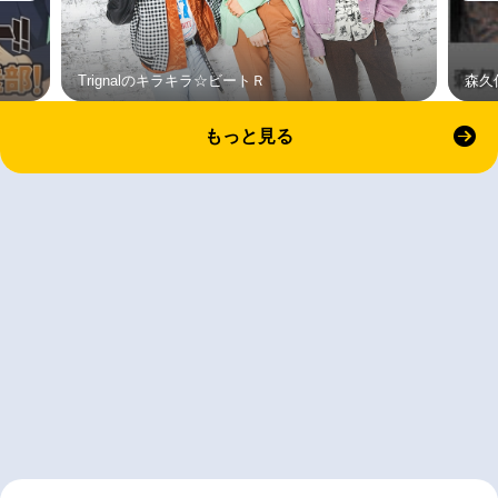
Trignalのキラキラ☆ビートＲ
森久
もっと見る