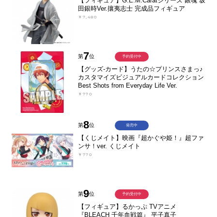
【フィギュア】G.E.M.Caratシリーズ 銀魂 坂
田銀時Ver.攘夷志士 完成品フィギュア
￥7,480
7
第
位
予約受付中
【グッズ-カード】うたの☆プリンスさまっ♪
カスタマイズビジュアルカードコレクション
Best Shots from Everyday Life Ver.
￥770
8
第
位
発売中
【くじメイト】映画『超かぐや姫！』超ファ
ンサ！ver. くじメイト
￥770
9
第
位
予約受付中
【フィギュア】るかっぷ TVアニメ
『BLEACH 千年血戦篇』 平子真子