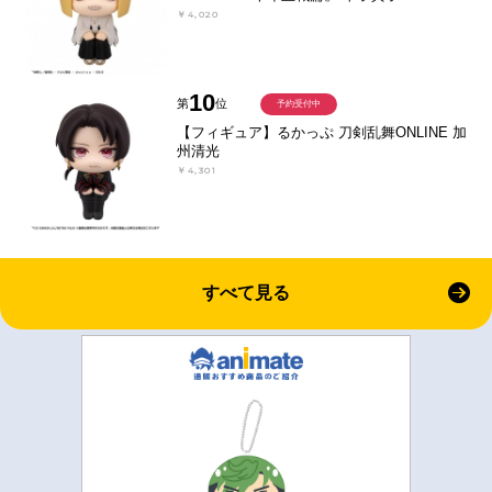
￥4,020
10
第
位
予約受付中
【フィギュア】るかっぷ 刀剣乱舞ONLINE 加
州清光
￥4,301
すべて見る