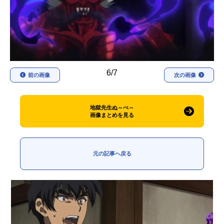
アニメ映画一覧
実写化映画一覧
今期アニメ曜日別一覧
春アニメ
夏アニメ
6/7
前の画像
次の画像
秋アニメ
冬アニメ
男性声優/女性声優一覧
地獄先生ぬ～べ～
画像まとめを見る
FOLLOW US
元の記事へ戻る