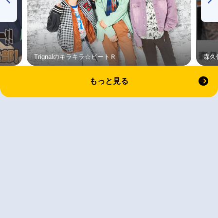
Trignalのキラキラ☆ビートＲ
森久
もっと見る