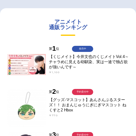
アニメイト
通販ランキング
1
第
位
発売中
【くじメイト】今井文也のくじメイトVol.4～
チャラめに見える幼馴染、実は一途で独占欲
が強いんです～
￥1,100
2
第
位
予約受付中
【グッズ-マスコット】あんさんぶるスター
ズ！！ おまんじゅうにぎにぎマスコット ね
くすと2 Hbox
￥770
3
第
位
予約受付中