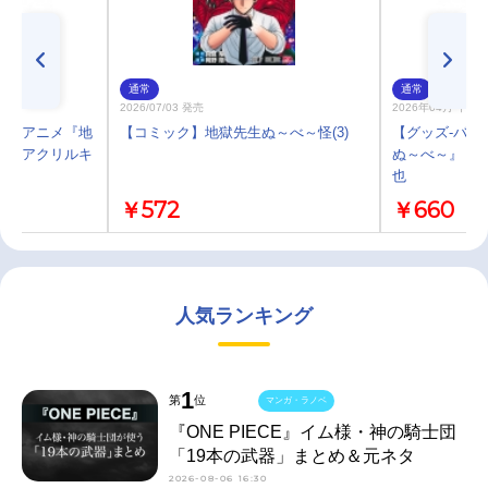
通常
通常
2026/07/03 発売
2026年04月 下旬
】新アニメ『地
【コミック】地獄先生ぬ～べ～怪(3)
【グッズ-バッ
ん娘アクリルキ
ぬ～べ～』 ぺ
也
￥572
￥660
人気ランキング
1
第
位
マンガ・ラノベ
『ONE PIECE』イム様・神の騎士団
「19本の武器」まとめ＆元ネタ
2026-08-06 16:30