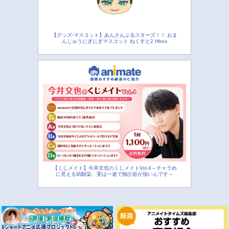
【グッズ-マスコット】あんさんぶるスターズ！！ おま
んじゅうにぎにぎマスコット ねくすと2 Hbox
【くじメイト】今井文也のくじメイトVol.4～チャラめ
に見える幼馴染、実は一途で独占欲が強いんです～