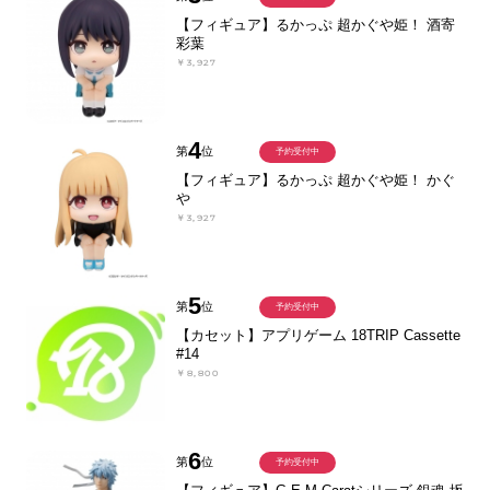
【フィギュア】るかっぷ 超かぐや姫！ 酒寄
彩葉
￥3,927
4
第
位
予約受付中
【フィギュア】るかっぷ 超かぐや姫！ かぐ
や
￥3,927
5
第
位
予約受付中
【カセット】アプリゲーム 18TRIP Cassette
#14
￥8,800
6
第
位
予約受付中