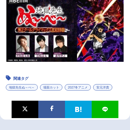
関連タグ
地獄先生ぬ～べ～
場面カット
2027冬アニメ
安元洋貴