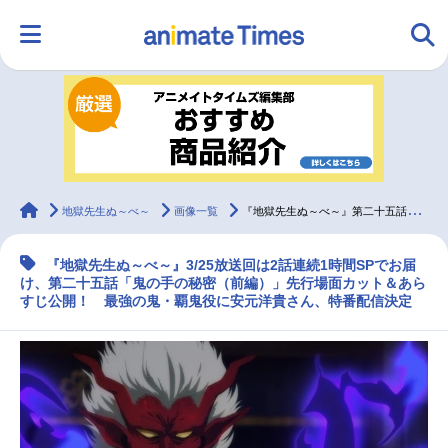
HOME
ランキング
アニメ
声優
ラジオ
みんなの声
グッズ
映画
animateTimes
地獄先生ぬ～べ～
画像一覧
『地獄先生ぬ～べ～』第二十五話「鬼の手の秘密（前編）」先行場面カット＆あらすじ
『地獄先生ぬ～べ～』3/25放送回は2話連続1時間SPでお届
マンガ・ラノベ
ゲーム・アプリ
音楽
コスプレ
け、第二十五話「鬼の手の秘密（前編）」先行場面カット＆あら
すじ公開！ 最強の鬼・覇鬼役に安元洋貴さん、特番配信決定
2.5次元
配信・Vtuber
トレンド
無料マンガ
最新記事一覧
アニメ記事一覧
声優記事一覧