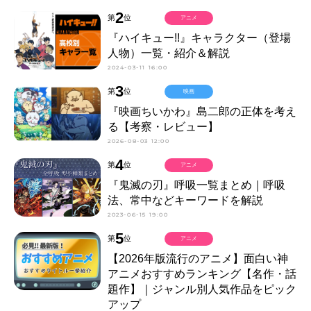
2
第
位
アニメ
『ハイキュー!!』キャラクター（登場
人物）一覧・紹介＆解説
2024-03-11 16:00
3
第
位
映画
『映画ちいかわ』島二郎の正体を考え
る【考察・レビュー】
2026-08-03 12:00
4
第
位
アニメ
『鬼滅の刃』呼吸一覧まとめ｜呼吸
法、常中などキーワードを解説
2023-06-15 19:00
5
第
位
アニメ
【2026年版流行のアニメ】面白い神
アニメおすすめランキング【名作・話
題作】｜ジャンル別人気作品をピック
アップ