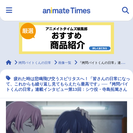
HOME
ランキング
アニメ
声優
ラジオ
みんなの声
グッズ
映画
animateTimes
拷問バイトくんの日常
画像一覧
『拷問バイトくんの日常』連載インタビュー：寺島拓篤【第13回】
疲れた時は悲鳴飛び交うスピリタスへ！「皆さんの日常になっ
マンガ・ラノベ
ゲーム・アプリ
音楽
コスプレ
て、これからも繰り返し見てもらえたら最高です」──『拷問バイ
トくんの日常』連載インタビュー第13回：シウ役・寺島拓篤さん
2.5次元
配信・Vtuber
トレンド
無料マンガ
最新記事一覧
アニメ記事一覧
声優記事一覧