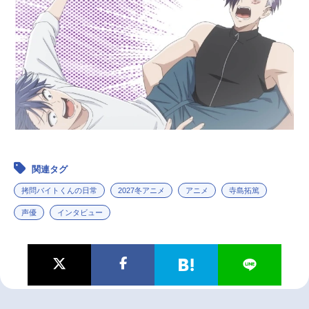
関連タグ
拷問バイトくんの日常
2027冬アニメ
アニメ
寺島拓篤
声優
インタビュー