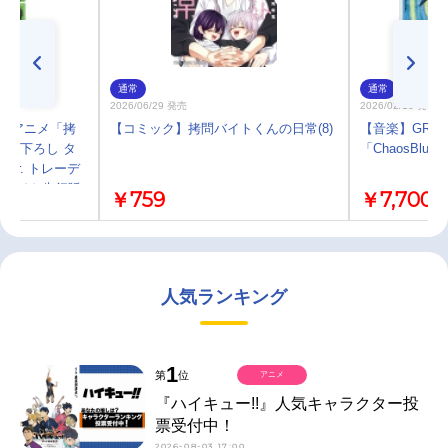
通常
通常
2026/06/29 発売
2026/02/18 発売
TVアニメ「拷
【コミック】拷問バイトくんの日常(8)
【音楽】GRAN
描き下ろし タ
「ChaosBl
er. トレーデ
ニメイト先行販
￥759
￥7,700
人気ランキング
1
第
位
アニメ
『ハイキュー!!』人気キャラクター投
票受付中！
2026-08-03 17:00