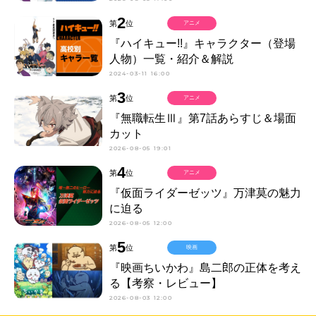
2
第
位
アニメ
『ハイキュー!!』キャラクター（登場
人物）一覧・紹介＆解説
2024-03-11 16:00
3
第
位
アニメ
『無職転生Ⅲ』第7話あらすじ＆場面
カット
2026-08-05 19:01
4
第
位
アニメ
『仮面ライダーゼッツ』万津莫の魅力
に迫る
2026-08-05 12:00
5
第
位
映画
『映画ちいかわ』島二郎の正体を考え
る【考察・レビュー】
2026-08-03 12:00