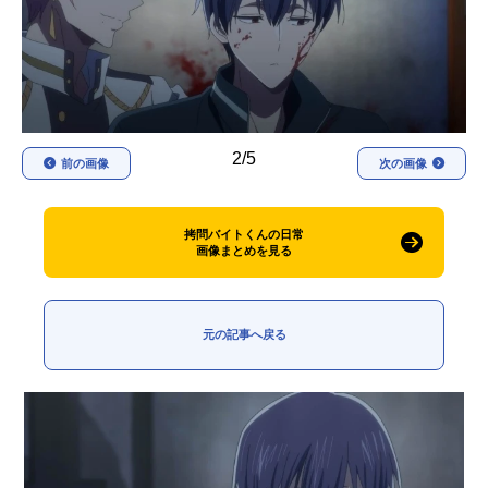
アニメ映画一覧
実写化映画一覧
今期アニメ曜日別一覧
春アニメ
夏アニメ
2/5
前の画像
次の画像
秋アニメ
冬アニメ
男性声優/女性声優一覧
拷問バイトくんの日常
画像まとめを見る
FOLLOW US
元の記事へ戻る