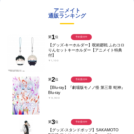
アニメイト
通販ランキング
1
第
位
予約受付中
【グッズ-キーホルダー】呪術廻戦 ふわコロ
りんセットキーホルダー【アニメイト特典
付】
￥1,100
2
第
位
予約受付中
【Blu-ray】『劇場版モノノ怪 第三章 蛇神』
Blu-ray
￥9,900
3
第
位
予約受付中
【グッズ-スタンドポップ】SAKAMOTO