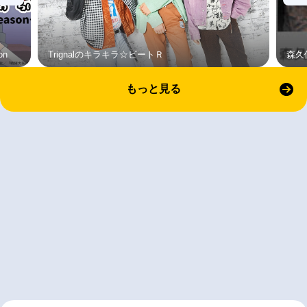
on
Trignalのキラキラ☆ビートＲ
森久
もっと見る