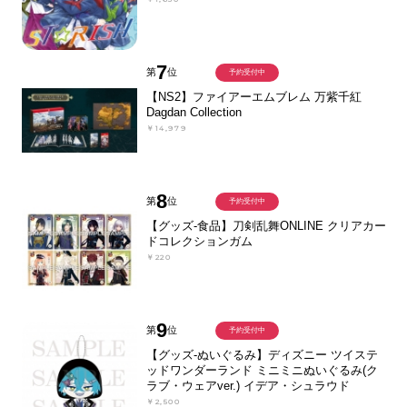
7
第
位
予約受付中
【NS2】ファイアーエムブレム 万紫千紅
Dagdan Collection
￥14,979
8
第
位
予約受付中
【グッズ-食品】刀剣乱舞ONLINE クリアカー
ドコレクションガム
￥220
9
第
位
予約受付中
【グッズ-ぬいぐるみ】ディズニー ツイステ
ッドワンダーランド ミニミニぬいぐるみ(ク
ラブ・ウェアver.) イデア・シュラウド
￥2,500