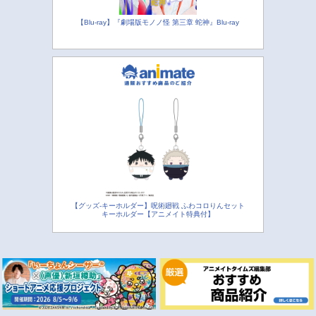
【Blu-ray】『劇場版モノノ怪 第三章 蛇神』Blu-ray
【グッズ-キーホルダー】呪術廻戦 ふわコロりんセット
キーホルダー【アニメイト特典付】