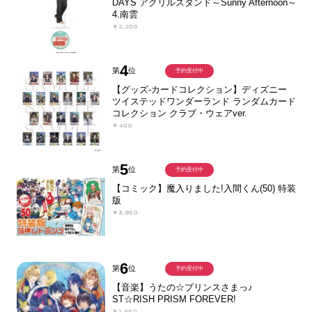
DAYS アクリルスタンド～Sunny Afternoon～
4.南雲
￥2,200
4
第
位
予約受付中
【グッズ-カードコレクション】ディズニー
ツイステッドワンダーランド ランダムカード
コレクション クラブ・ウェアver.
￥400
5
第
位
予約受付中
【コミック】魔入りました!入間くん(50) 特装
版
￥3,850
6
第
位
予約受付中
【音楽】うたの☆プリンスさまっ♪
ST☆RISH PRISM FOREVER!
￥1,650