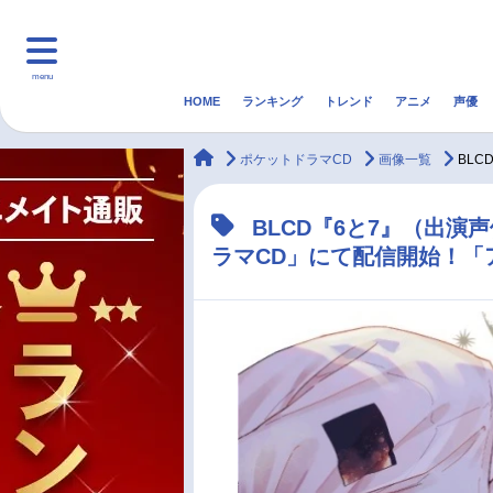
menu
HOME
ランキング
トレンド
アニメ
声優
HOME
ランキング
アニ
animateTimes
ポケットドラマCD
画像一覧
BL
マンガ・ラノベ
ゲーム・アプリ
音楽
BLCD『6と7』（出演
ラマCD」にて配信開始！「
最新記事一覧
アニメ記事一覧
声優記事一覧