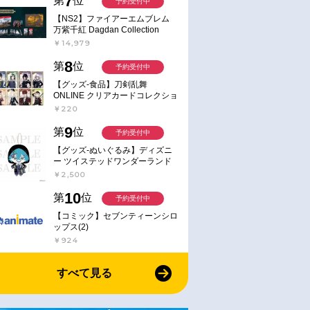
7
第
位
予約受付中
【NS2】ファイアーエムブレム
万紫千紅 Dagdan Collection
￥14,979
8
第
位
予約受付中
【グッズ-食品】刀剣乱舞
ONLINE クリアカードコレクショ
ンガム
￥220
9
第
位
予約受付中
【グッズ-ぬいぐるみ】ディズニ
ー ツイステッドワンダーランド
ミニミニぬいぐるみ(クラブ・ウ
￥2,500
ェアver.) イデア・シュラウド
10
第
位
予約受付中
【コミック】セブンティーンシロ
ップス(2)
￥924
すべて見る