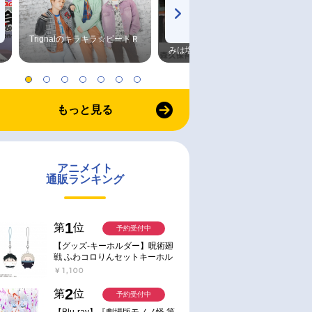
Trignalのキラキラ☆ビートＲ
森久保祥太郎×浪川大輔 つま
みは塩だけ
もっと見る
アニメイト
通販ランキング
1
第
位
予約受付中
【グッズ-キーホルダー】呪術廻
戦 ふわコロりんセットキーホル
ダー【アニメイト特典付】
￥1,100
2
第
位
予約受付中
【Blu-ray】『劇場版モノノ怪 第