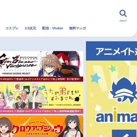
search
コスプレ
2.5次元
配信・Vtuber
無料マンガ
んなの声
グッズ
映画
・Vtuber
トレンド
無料マンガ
秋アニメ
冬アニメ