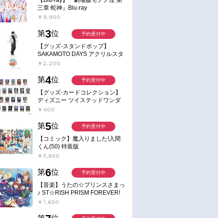
三章 蛇神』Blu-ray
￥9,900
3
第
位
予約受付中
【グッズ-スタンドポップ】
SAKAMOTO DAYS アクリルスタ
ンド～Sunny Afternoon～ 4.南雲
￥2,200
4
第
位
予約受付中
【グッズ-カードコレクション】
ディズニー ツイステッドワンダ
ーランド ランダムカードコレク
￥400
ション クラブ・ウェアver.
5
第
位
予約受付中
【コミック】魔入りました!入間
くん(50) 特装版
￥3,850
6
第
位
予約受付中
【音楽】うたの☆プリンスさまっ
♪ ST☆RISH PRISM FOREVER!
￥1,650