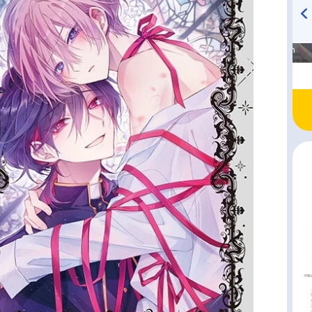
高橋美紀のおんぷの気持ち
TVアニメ『戦隊大失格』
♪ in アニメイトタイムズ
radio 大直会 2nd season