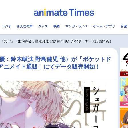
ラジオ
みんなの声
グッズ
映画
マンガ・ラノベ
ゲーム・アプリ
音楽
メ
声優
ラジオ
み
CD『6と7』（出演声優：鈴木崚汰 野島健児 他）が配信・データ販売開始！
コスプレ
2.5次元
配信
声優：鈴木崚汰 野島健児 他）が「ポケットド
アニメイト通販」にてデータ販売開始！
アニメ映画一覧
今期アニメ曜日別一覧
実写化映画一覧
春アニメ
男性声優/女性声優一覧
夏アニメ
FOLLOW US