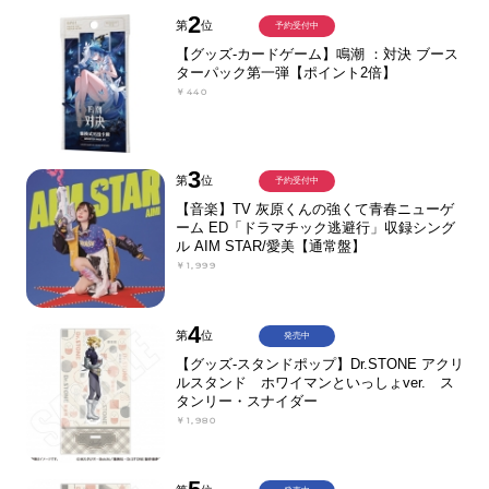
2
第
位
予約受付中
【グッズ-カードゲーム】鳴潮 ：対決 ブース
ターパック第一弾【ポイント2倍】
￥440
3
第
位
予約受付中
【音楽】TV 灰原くんの強くて青春ニューゲ
ーム ED「ドラマチック逃避行」収録シング
ル AIM STAR/愛美【通常盤】
￥1,999
4
第
位
発売中
【グッズ-スタンドポップ】Dr.STONE アクリ
ルスタンド ホワイマンといっしょver. ス
タンリー・スナイダー
￥1,980