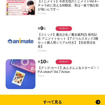
【くじメイト】今井文也のくじメイトVol.4～
チャラめに見える幼馴染、実は一途で独占欲
が強いんです～
￥1,100
9
第
位
予約受付中
【コミック】魔法少女ノ魔女裁判(2) 発売記
念 アニメイトセット【アクリルスタンド2種
セット購入用シリアル付き】【完全受注生
産】
￥2,684
10
第
位
予約受付中
【グッズ-カード】あんさんぶるスターズ！！
P.A.shots!! Vol.7 Action
￥275
すべて見る