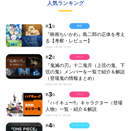
人気ランキング
1
第
位
映画
『映画ちいかわ』島二郎の正体を考え
る【考察・レビュー】
2026-08-03 12:00
2
第
位
アニメ
『鬼滅の刃』十二鬼月（上弦の鬼、下
弦の鬼）メンバーを一覧で紹介＆解説
（登場鬼の情報まとめ）
2023-06-20 00:00
3
第
位
アニメ
『ハイキュー!!』キャラクター（登場
人物）一覧・紹介＆解説
2024-03-11 16:00
4
第
位
マンガ・ラノベ