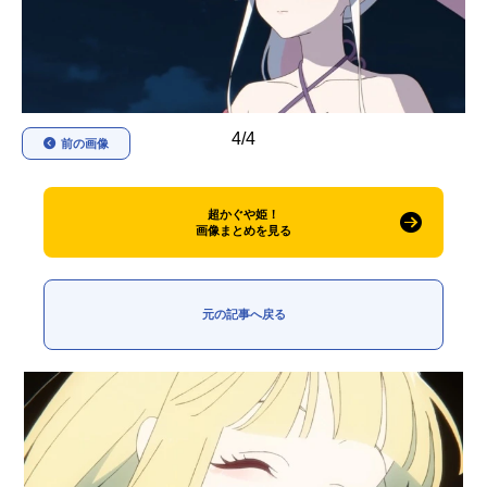
アニメ映画一覧
実写化映画一覧
今期アニメ曜日別一覧
春アニメ
夏アニメ
4/4
前の画像
秋アニメ
冬アニメ
超かぐや姫！
男性声優/女性声優一覧
画像まとめを見る
FOLLOW US
元の記事へ戻る