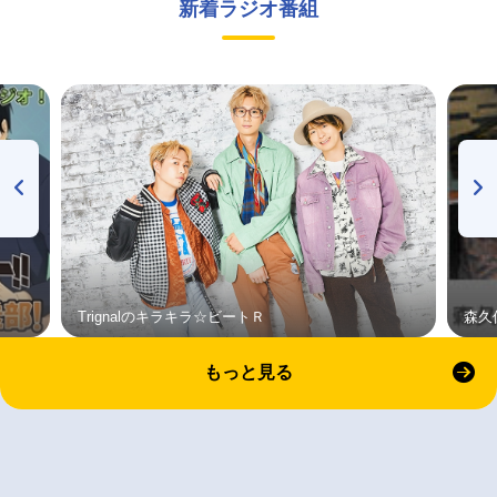
新着ラジオ番組
Trignalのキラキラ☆ビートＲ
森久
もっと見る