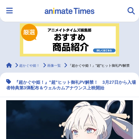
HOME
ランキング
アニメ
声優
ラジオ
みんなの声
グッズ
映画
animateTimes
超かぐや姫！
画像一覧
『超かぐや姫！』"超"ヒット御礼PV解禁
『超かぐや姫！』"超"ヒット御礼PV解禁！ 3月27日から入場
マンガ・ラノベ
ゲーム・アプリ
音楽
コスプレ
者特典第3弾配布＆ウェルカムアナウンス上映開始
2.5次元
配信・Vtuber
トレンド
無料マンガ
最新記事一覧
アニメ記事一覧
声優記事一覧