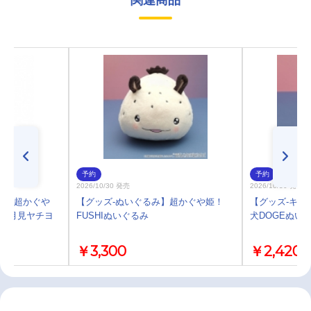
関連商品
予約
予約
2026/10/30 発売
2026/10/30 発売
プ】超かぐや
【グッズ-ぬいぐるみ】超かぐや姫！
【グッズ-キー
1/月見ヤチヨ
FUSHIぬいぐるみ
犬DOGEぬい
￥3,300
￥2,420