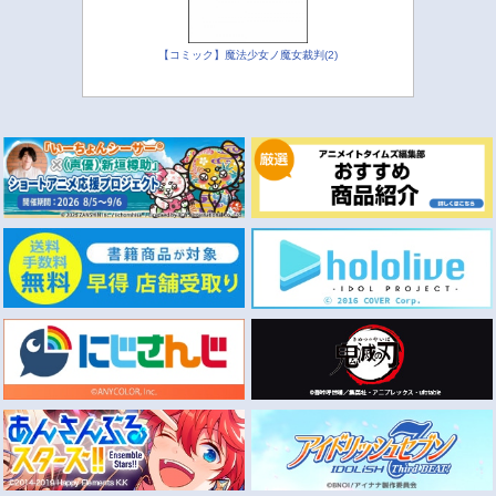
【コミック】魔法少女ノ魔女裁判(2)