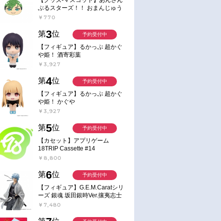
ぶるスターズ！！ おまんじゅう
にぎにぎマスコット ねくすと2
￥770
Hbox
3
第
位
予約受付中
【フィギュア】るかっぷ 超かぐ
や姫！ 酒寄彩葉
￥3,927
4
第
位
予約受付中
【フィギュア】るかっぷ 超かぐ
や姫！ かぐや
￥3,927
5
第
位
予約受付中
【カセット】アプリゲーム
18TRIP Cassette #14
￥8,800
6
第
位
予約受付中
【フィギュア】G.E.M.Caratシリ
ーズ 銀魂 坂田銀時Ver.攘夷志士
完成品フィギュア
￥7,480