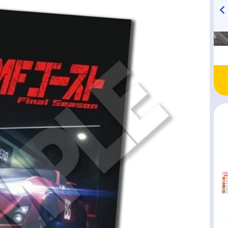
高橋美紀のおんぷの気持ち
TVアニメ『戦隊大失格』
♪ in アニメイトタイムズ
radio 大直会 2nd season