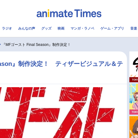
ラジオ
みんなの声
グッズ
映画
マンガ・ラノベ
ゲーム・アプリ
音楽
メ
声優
ラジオ
み
『MFゴースト Final Season』制作決定！
コスプレ
2.5次元
配信
 Season』制作決定！ ティザービジュアル＆テ
アニメ映画一覧
今期アニメ曜日別一覧
実写化映画一覧
春アニメ
男性声優/女性声優一覧
夏アニメ
FOLLOW US