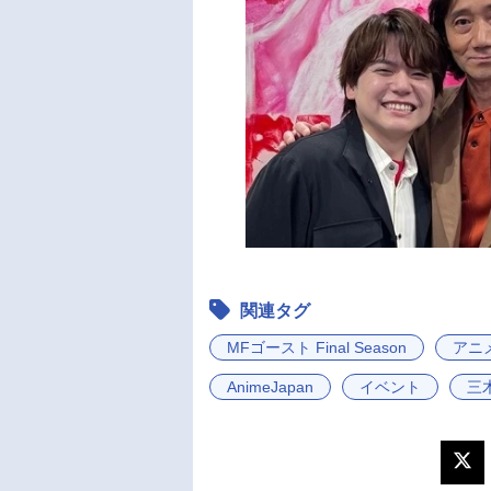
関連タグ
MFゴースト Final Season
アニ
AnimeJapan
イベント
三