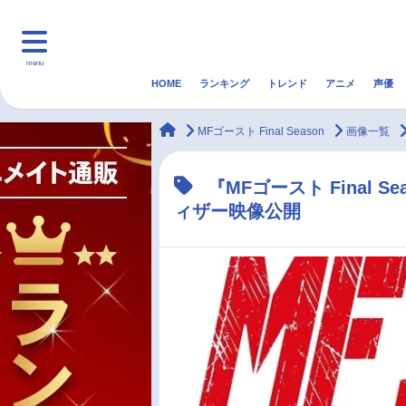
menu
HOME
ランキング
トレンド
アニメ
声優
HOME
ランキング
アニ
animateTimes
MFゴースト Final Season
画像一覧
マンガ・ラノベ
ゲーム・アプリ
音楽
『MFゴースト Final
ィザー映像公開
最新記事一覧
アニメ記事一覧
声優記事一覧