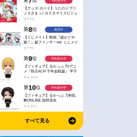
7
第
位
予約受付中
【グッズ-カード】うたの☆プリ
ンスさまっ♪ カスタマイズビジュ
アルカードコレクション Best
￥770
Shots from Everyday Life Ver.
8
第
位
発売中
【くじメイト】映画『超かぐや
姫！』超ファンサ！ver. くじメイ
ト
￥770
9
第
位
予約受付中
【フィギュア】るかっぷ TVアニ
メ『BLEACH 千年血戦篇』 平子
真子
￥4,020
10
第
位
予約受付中
【フィギュア】るかっぷ 刀剣乱
舞ONLINE 加州清光
￥4,301
すべて見る