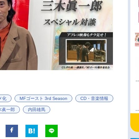
メ化
MFゴースト 3rd Season
CD・音楽情報
木眞一郎
内田雄馬