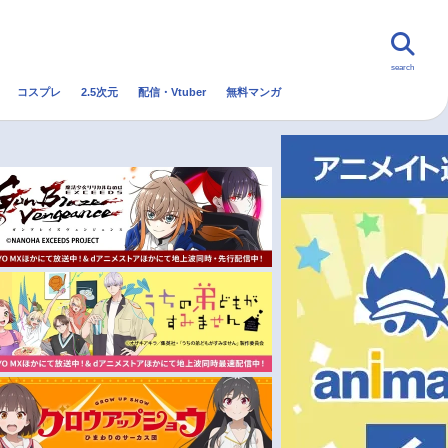
search
コスプレ
2.5次元
配信・Vtuber
無料マンガ
んなの声
グッズ
映画
・Vtuber
トレンド
無料マンガ
秋アニメ
冬アニメ