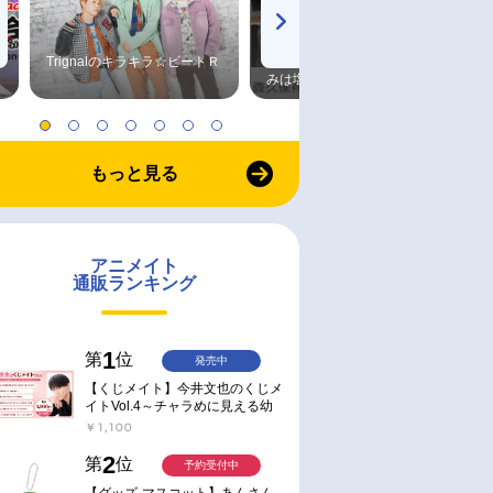
Trignalのキラキラ☆ビートＲ
森久保祥太郎×浪川大輔 つま
みは塩だけ
もっと見る
アニメイト
通販ランキング
1
第
位
発売中
【くじメイト】今井文也のくじメ
イトVol.4～チャラめに見える幼
馴染、実は一途で独占欲が強いん
￥1,100
です～
2
第
位
予約受付中
【グッズ-マスコット】あんさん