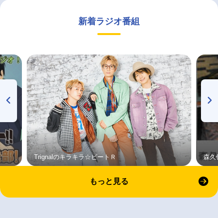
新着ラジオ番組
Trignalのキラキラ☆ビートＲ
森久
もっと見る