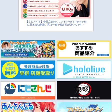
【くじメイト】今井文也のくじメイトVol.4～チャラめ
に見える幼馴染、実は一途で独占欲が強いんです～