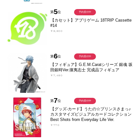
5
第
位
予約受付中
【カセット】アプリゲーム 18TRIP Cassette
#14
￥8,800
6
第
位
予約受付中
【フィギュア】G.E.M.Caratシリーズ 銀魂 坂
田銀時Ver.攘夷志士 完成品フィギュア
￥7,480
7
第
位
予約受付中
【グッズ-カード】うたの☆プリンスさまっ♪
カスタマイズビジュアルカードコレクション
Best Shots from Everyday Life Ver.
￥770