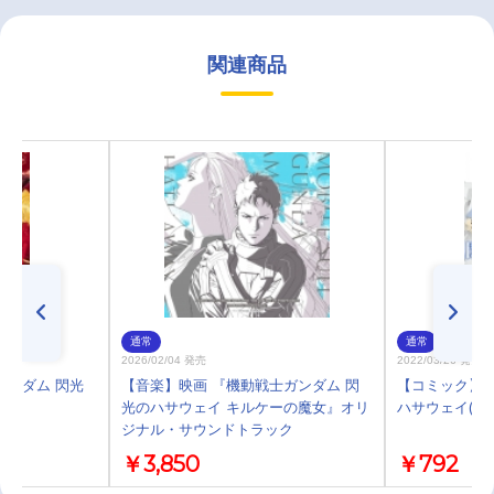
関連商品
通常
通常
2026/02/04 発売
2022/03/26 発売
ガンダム 閃光
【音楽】映画 『機動戦士ガンダム 閃
【コミック】機
版
光のハサウェイ キルケーの魔女』オリ
ハサウェイ(2)
ジナル・サウンドトラック
￥3,850
￥792