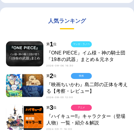
人気ランキング
1
第
位
マンガ・ラノベ
『ONE PIECE』イム様・神の騎士団
「19本の武器」まとめ＆元ネタ
2026-08-06 16:30
2
第
位
映画
『映画ちいかわ』島二郎の正体を考え
る【考察・レビュー】
2026-08-03 12:00
3
第
位
アニメ
『ハイキュー!!』キャラクター（登場
人物）一覧・紹介＆解説
2024-03-11 16:00