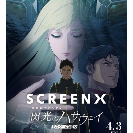
アニメ映画一覧
実写化映画一覧
今期アニメ曜日別一覧
春アニメ
夏アニメ
秋アニメ
冬アニメ
男性声優/女性声優一覧
FOLLOW US