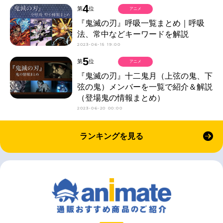
4
第
位
アニメ
『鬼滅の刃』呼吸一覧まとめ｜呼吸
法、常中などキーワードを解説
2023-06-15 19:00
5
第
位
アニメ
『鬼滅の刃』十二鬼月（上弦の鬼、下
弦の鬼）メンバーを一覧で紹介＆解説
（登場鬼の情報まとめ）
2023-06-20 00:00
ランキングを見る