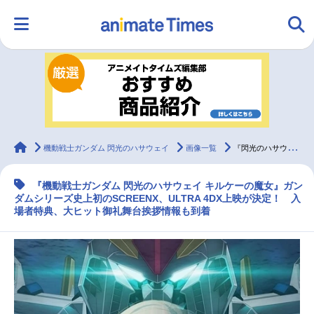
HOME
ランキング
アニメ
声優
ラジオ
みんなの声
グッズ
映画
animateTimes
機動戦士ガンダム 閃光のハサウェイ
画像一覧
『閃光のハサウェイ キルケーの魔女』SCREENX、ULTRA 4DX上映が決定！
『機動戦士ガンダム 閃光のハサウェイ キルケーの魔女』ガン
マンガ・ラノベ
ゲーム・アプリ
音楽
コスプレ
ダムシリーズ史上初のSCREENX、ULTRA 4DX上映が決定！ 入
場者特典、大ヒット御礼舞台挨拶情報も到着
2.5次元
配信・Vtuber
トレンド
無料マンガ
最新記事一覧
アニメ記事一覧
声優記事一覧