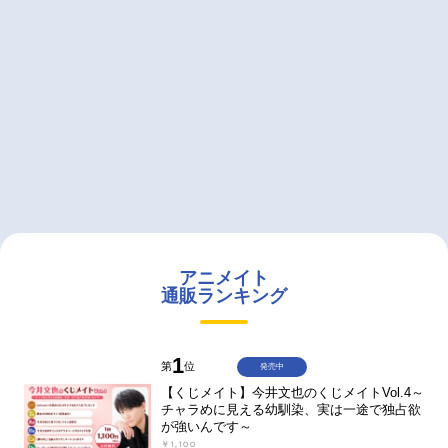
アニメイト
通販ランキング
1
第
位
発売中
【くじメイト】今井文也のくじメイトVol.4～
チャラめに見える幼馴染、実は一途で独占欲
が強いんです～
￥1,100