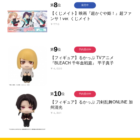
8
第
位
発売中
【くじメイト】映画『超かぐや姫！』超ファ
ンサ！ver. くじメイト
￥770
9
第
位
予約受付中
【フィギュア】るかっぷ TVアニメ
『BLEACH 千年血戦篇』 平子真子
￥4,020
10
第
位
予約受付中
【フィギュア】るかっぷ 刀剣乱舞ONLINE 加
州清光
￥4,301