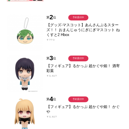
2
第
位
予約受付中
【グッズ-マスコット】あんさんぶるスター
ズ！！ おまんじゅうにぎにぎマスコット ね
くすと2 Hbox
￥770
3
第
位
予約受付中
【フィギュア】るかっぷ 超かぐや姫！ 酒寄
彩葉
￥3,927
4
第
位
予約受付中
【フィギュア】るかっぷ 超かぐや姫！ かぐ
や
￥3,927