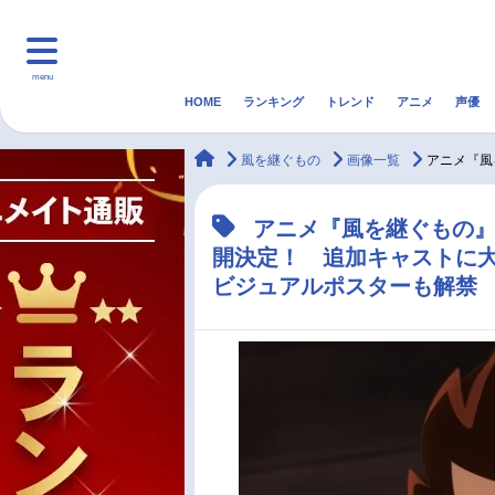
menu
HOME
ランキング
トレンド
アニメ
声優
HOME
ランキング
アニ
animateTimes
風を継ぐもの
画像一覧
アニメ『風
マンガ・ラノベ
ゲーム・アプリ
音楽
アニメ『風を継ぐもの』2
開決定！ 追加キャストに大
最新記事一覧
ビジュアルポスターも解禁
アニメ記事一覧
声優記事一覧