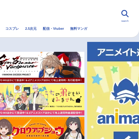
search
コスプレ
2.5次元
配信・Vtuber
無料マンガ
んなの声
グッズ
映画
・Vtuber
トレンド
無料マンガ
秋アニメ
冬アニメ