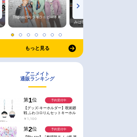
Trignalのキラキラ☆ビートＲ
森久保祥太郎×浪川大輔 つま
みは塩だけ
もっと見る
アニメイト
通販ランキング
1
第
位
予約受付中
【グッズ-キーホルダー】呪術廻
戦 ふわコロりんセットキーホル
ダー【アニメイト特典付】
￥1,100
2
第
位
予約受付中
【Blu-ray】『劇場版モノノ怪 第