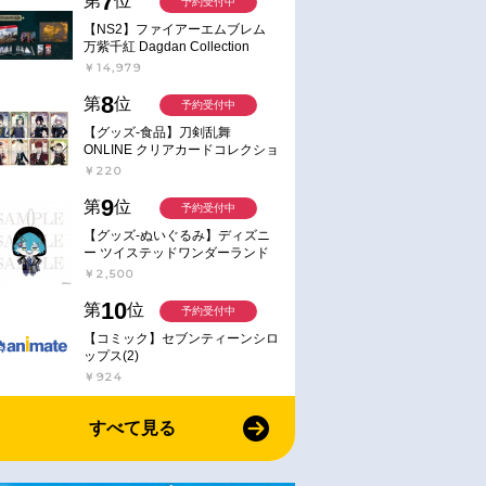
7
第
位
予約受付中
【NS2】ファイアーエムブレム
万紫千紅 Dagdan Collection
￥14,979
8
第
位
予約受付中
【グッズ-食品】刀剣乱舞
ONLINE クリアカードコレクショ
ンガム
￥220
9
第
位
予約受付中
【グッズ-ぬいぐるみ】ディズニ
ー ツイステッドワンダーランド
ミニミニぬいぐるみ(クラブ・ウ
￥2,500
ェアver.) イデア・シュラウド
10
第
位
予約受付中
【コミック】セブンティーンシロ
ップス(2)
￥924
すべて見る