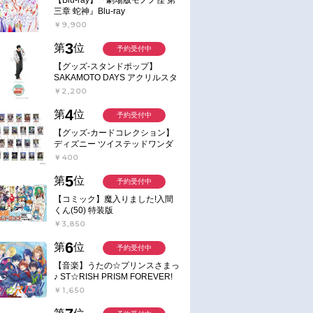
三章 蛇神』Blu-ray
￥9,900
3
第
位
予約受付中
【グッズ-スタンドポップ】
SAKAMOTO DAYS アクリルスタ
ンド～Sunny Afternoon～ 4.南雲
￥2,200
4
第
位
予約受付中
【グッズ-カードコレクション】
ディズニー ツイステッドワンダ
ーランド ランダムカードコレク
￥400
ション クラブ・ウェアver.
5
第
位
予約受付中
【コミック】魔入りました!入間
くん(50) 特装版
￥3,850
6
第
位
予約受付中
【音楽】うたの☆プリンスさまっ
♪ ST☆RISH PRISM FOREVER!
￥1,650