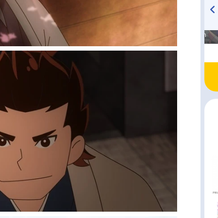
高橋美紀のおんぷの気持ち
TVアニメ『戦隊大失格』
♪ in アニメイトタイムズ
radio 大直会 2nd season