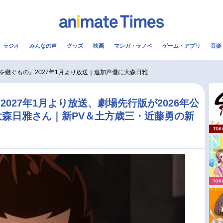
ラジオ
みんなの声
グッズ
映画
マンガ・ラノベ
ゲーム・アプリ
音楽
メ
声優
ラジオ
み
を継ぐもの』2027年1月より放送｜追加声優に大森日雅
コスプレ
2.5次元
配信
027年1月より放送、劇場先行版が2026年公
森日雅さん｜新PV＆土方歳三・近藤勇の新
アニメ映画一覧
今期アニメ曜日別一覧
実写化映画一覧
春アニメ
男性声優/女性声優一覧
夏アニメ
FOLLOW US